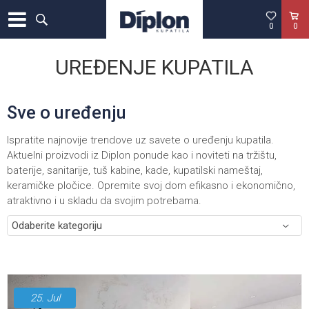
0
0
UREĐENJE KUPATILA
Sve o uređenju
Ispratite najnovije trendove uz savete o uređenju kupatila.
Aktuelni proizvodi iz Diplon ponude kao i noviteti na tržištu,
baterije, sanitarije, tuš kabine, kade, kupatilski nameštaj,
keramičke pločice. Opremite svoj dom efikasno i ekonomično,
atraktivno i u skladu da svojim potrebama.
25.
Jul