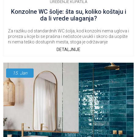
UREĐENJE KUPATILA
Konzolne WC šolje: šta su, koliko koštaju i
da li vrede ulaganja?
Za razliku od standardnih WC šolja, kod konzolni nema uglova i
proreza u koje bi se prašina i nečistoće uvukli i skoro da uopšte
ni nema teško dostupnih mesta, stoga je održavanje
jednostavnije.
DETALJNIJE
15.
Jan