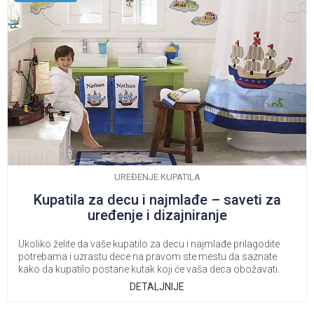
UREĐENJE KUPATILA
Kupatila za decu i najmlađe – saveti za
uređenje i dizajniranje
Ukoliko želite da vaše kupatilo za decu i najmlađe prilagodite
potrebama i uzrastu dece na pravom ste mestu da saznate
kako da kupatilo postane kutak koji će vaša deca obožavati.
DETALJNIJE