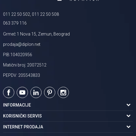
011 22 50 502, 011 22 50 508
063 379 116
Grmeč 1 Nova 15, Zemun, Beograd
prodaja@diplon.net
PIB:104020956
Matični broj: 20072512
PEPDV: 205543833
INFORMACIJE
O nama
KORISNIČKI SERVIS
Podaci o trgovcu
Uslovi korišćenja
INTERNET PRODAJA
Brendovi u ponudi
Politika privatnosti