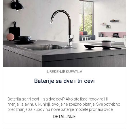
UREĐENJE KUPATILA
Baterije sa dve i tri cevi
Baterija sa tri cevi ili sa dve cevi? Ako ste ikad renovirali ili
menjali slavinu u kuhinji, ovo je neizbežno pitanje. Sve potrebno
predznanje za kupovinu nove baterije možete pronaći ovde.
DETALJNIJE