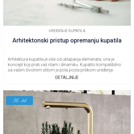
UREĐENJE KUPATILA
Arhitektonski pristup opremanju kupatila
Arhitektura kupatila je više od uklapanja elemenata, ona je
koncept koji prati vaš ritam i dinamiku. Kupatilo kompatibilno
sa vašim životnim stilom je pola posla prilikom uređenja
enterijera.
DETALJNIJE
20.
Jul