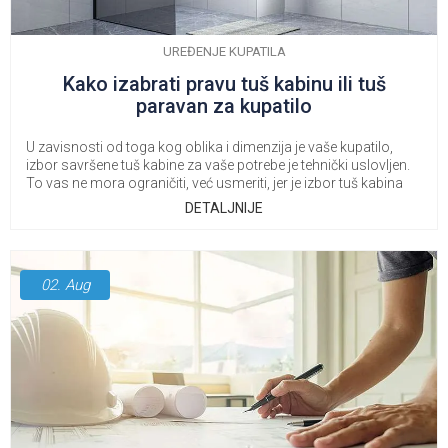
UREĐENJE KUPATILA
Kako izabrati pravu tuš kabinu ili tuš
paravan za kupatilo
U zavisnosti od toga kog oblika i dimenzija je vaše kupatilo,
izbor savršene tuš kabine za vaše potrebe je tehnički uslovljen.
To vas ne mora ograničiti, već usmeriti, jer je izbor tuš kabina
izuzetan.
DETALJNIJE
02.
Aug