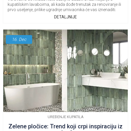
kupatilskim lavaboima, ali kada dođe trenutak za renoviranje ili
prvo useljenje, prilike ugradnje umivaonika će vas iznenaditi.
DETALJNIJE
16.
Dec
UREĐENJE KUPATILA
Zelene pločice: Trend koji crpi inspiraciju iz