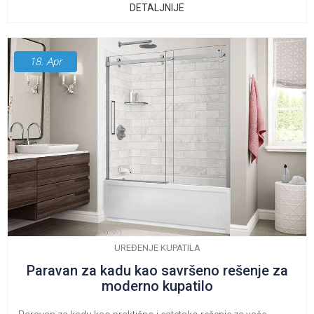
bojleru.
DETALJNIJE
18.
Apr
UREĐENJE KUPATILA
Paravan za kadu kao savršeno rešenje za
moderno kupatilo