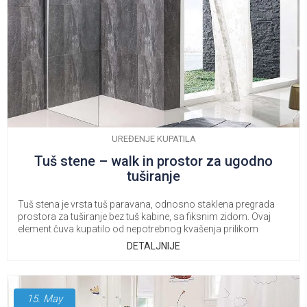
UREĐENJE KUPATILA
Tuš stene – walk in prostor za ugodno
tuširanje
Tuš stena je vrsta tuš paravana, odnosno staklena pregrada
prostora za tuširanje bez tuš kabine, sa fiksnim zidom. Ovaj
element čuva kupatilo od nepotrebnog kvašenja prilikom
tuširanja.
DETALJNIJE
15.
May