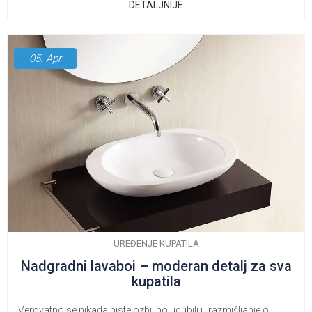
DETALJNIJE
05.
Apr
UREĐENJE KUPATILA
Nadgradni lavaboi – moderan detalj za sva
kupatila
Verovatno se nikada niste ozbiljno udubili u razmišljanje o