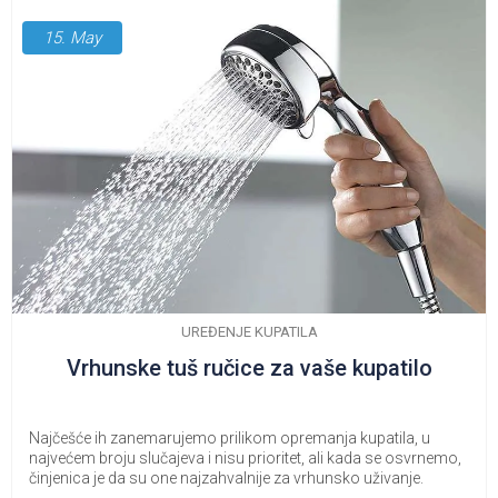
15.
May
UREĐENJE KUPATILA
Vrhunske tuš ručice za vaše kupatilo
Najčešće ih zanemarujemo prilikom opremanja kupatila, u
najvećem broju slučajeva i nisu prioritet, ali kada se osvrnemo,
činjenica je da su one najzahvalnije za vrhunsko uživanje.