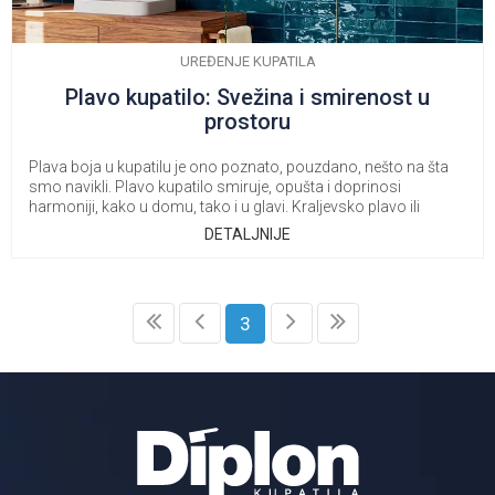
UREĐENJE KUPATILA
Plavo kupatilo: Svežina i smirenost u
prostoru
Plava boja u kupatilu je ono poznato, pouzdano, nešto na šta
smo navikli. Plavo kupatilo smiruje, opušta i doprinosi
harmoniji, kako u domu, tako i u glavi. Kraljevsko plavo ili
azurno, nećete pogrešiti.
DETALJNIJE
3