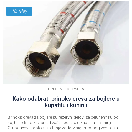
10.
May
UREĐENJE KUPATILA
Kako odabrati brinoks creva za bojlere u
kupatilu i kuhinji
Brinoks creva za bojlere su rezervni delovi za belu tehniku od
kojih direktno zavisi rad vašeg bojlera u kupatilu ili kuhinji.
Omogućava protok i kretanje vode iz sigurnosnog ventila ka