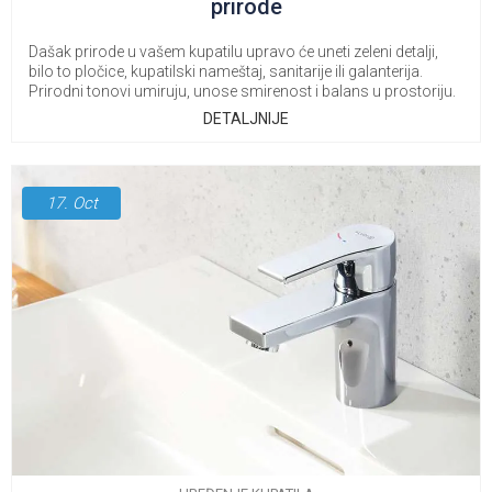
prirode
Dašak prirode u vašem kupatilu upravo će uneti zeleni detalji,
bilo to pločice, kupatilski nameštaj, sanitarije ili galanterija.
Prirodni tonovi umiruju, unose smirenost i balans u prostoriju.
DETALJNIJE
17.
Oct