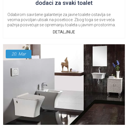
dodaci za svaki toalet
Odabirom savršene galanterije za javne toalete ostavlja se
veoma povoljan utisak na posetioce. Zbog toga se sve veća
pažnja posvećuje se opremanju toaleta u javnim prostorima.
DETALJNIJE
20.
Mar