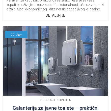
Paravan za kadu kao praktično i estetsko rešenje za vaše
kupatilo - uživajte luksuz kade i funkcionalnost tuša uz vrhunski
dizajn. Spoj ekonomičnog i dizajnerski dopadljivog je idealno.
DETALJNIJE
11.
Apr
UREĐENJE KUPATILA
Galanterija za javne toalete – praktični