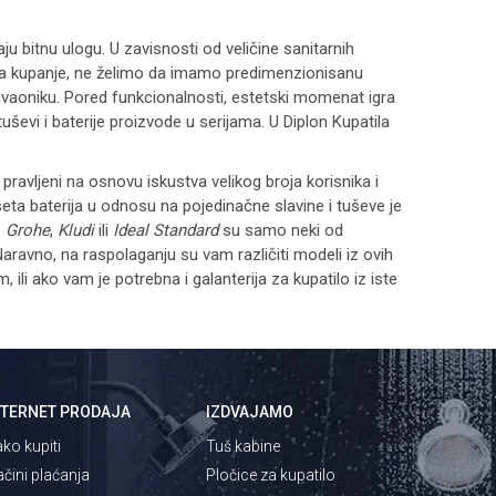
u bitnu ulogu. U zavisnosti od veličine sanitarnih
 za kupanje, ne želimo da imamo predimenzionisanu
mivaoniku. Pored funkcionalnosti, estetski momenat igra
tuševi i baterije proizvode u serijama. U Diplon Kupatila
ravljeni na osnovu iskustva velikog broja korisnika i
eta baterija u odnosu na pojedinačne slavine i tuševe je
.
Grohe
,
Kludi
ili
Ideal Standard
su samo neki od
ravno, na raspolaganju su vam različiti modeli iz ovih
, ili ako vam je potrebna i galanterija za kupatilo iz iste
NTERNET PRODAJA
IZDVAJAMO
ko kupiti
Tuš kabine
čini plaćanja
Pločice za kupatilo