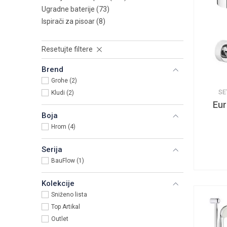
Ugradne baterije
(73)
Ispirači za pisoar
(8)
Resetujte filtere
Brend
Grohe (2)
SE
Kludi (2)
Eur
Boja
Hrom (4)
Serija
BauFlow (1)
Kolekcije
Sniženo lista
Top Artikal
Outlet