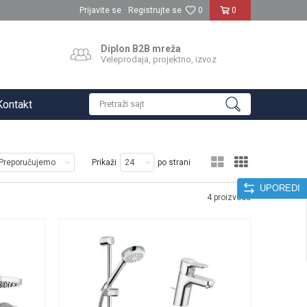
Prijavite se
Registrujte se
0
0
Diplon B2B mreža
Veleprodaja, projektno, izvoz
Kontakt
Pretraži sajt
Prikaži
po strani
UPOREDI
4
proizvoda