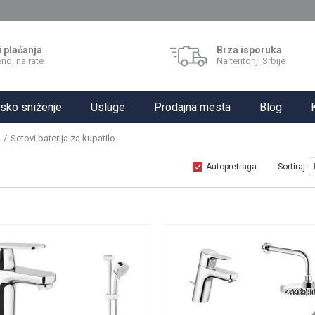
i plaćanja
Brza isporuka
no, na rate
Na teritoriji Srbije
sko sniženje
Usluge
Prodajna mesta
Blog
Setovi baterija za kupatilo
Autopretraga
Sortiraj