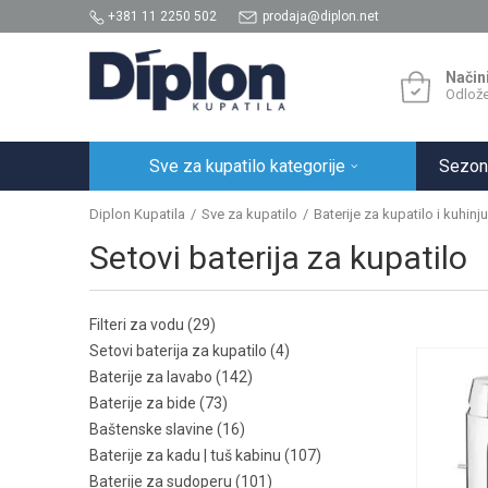
+381 11 2250 502
prodaja@diplon.net
Način
Odlože
Sve za kupatilo kategorije
Sezon
Diplon Kupatila
Sve za kupatilo
Baterije za kupatilo i kuhinju
Setovi baterija za kupatilo
Filteri za vodu
(29)
Setovi baterija za kupatilo
(4)
Baterije za lavabo
(142)
Baterije za bide
(73)
Baštenske slavine
(16)
Baterije za kadu | tuš kabinu
(107)
Baterije za sudoperu
(101)