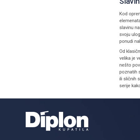
Slavin
Kod oprema
elemenata
slavinu na
svoju ulog
ponudi nal
Od klasičn
velika je 
nešto povo
poznatih 
ili slični
serije kak