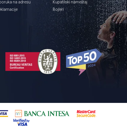
poruka na adresu
Kupatilski nameštaj
klamacije
Bojleri