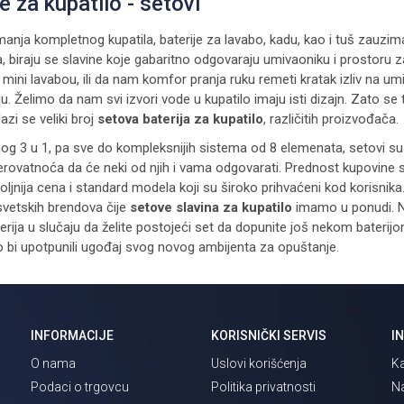
e za kupatilo - setovi
nja kompletnog kupatila, baterije za lavabo, kadu, kao i tuš zauzimaj
, biraju se slavine koje gabaritno odgovaraju umivaoniku i prostoru
 mini lavabou, ili da nam komfor pranja ruku remeti kratak izliv na u
u. Želimo da nam svi izvori vode u kupatilo imaju isti dizajn. Zato se 
azi se veliki broj
setova baterija za kupatilo
, različitih proizvođača.
og 3 u 1, pa sve do kompleksnijih sistema od 8 elemenata, setovi su p
verovatnoća da će neki od njih i vama odgovarati. Prednost kupovine s
ljnija cena i standard modela koji su široko prihvaćeni kod korisnika
svetskih brendova čije
setove slavina za kupatilo
imamo u ponudi. Na
h serija u slučaju da želite postojeći set da dopunite još nekom baterijom
o bi upotpunili ugođaj svog novog ambijenta za opuštanje.
INFORMACIJE
KORISNIČKI SERVIS
I
O nama
Uslovi korišćenja
Ka
Podaci o trgovcu
Politika privatnosti
Na