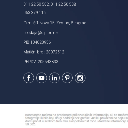
011 22 50 502, 011 22 50 508
063 379 116
Grmeč 1 Nova 15, Zemun, Beograd
prodaja@diplon.net
PIB:104020956
Matični broj: 20072512
PEPDV: 205543833