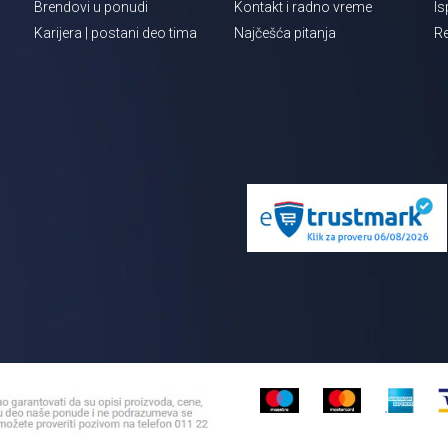
Brendovi u ponudi
Kontakt i radno vreme
Is
Karijera | postani deo tima
Najčešća pitanja
Re