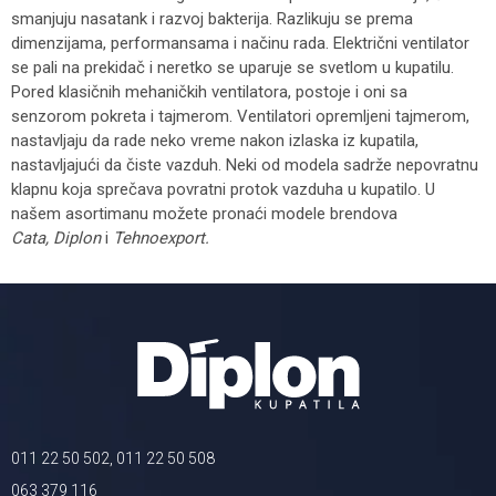
smanjuju nasatank i razvoj bakterija. Razlikuju se prema
dimenzijama, performansama i načinu rada. Električni ventilator
se pali na prekidač i neretko se uparuje se svetlom u kupatilu.
Pored klasičnih mehaničkih ventilatora, postoje i oni sa
senzorom pokreta i tajmerom. Ventilatori opremljeni tajmerom,
nastavljaju da rade neko vreme nakon izlaska iz kupatila,
nastavljajući da čiste vazduh. Neki od modela sadrže nepovratnu
klapnu koja sprečava povratni protok vazduha u kupatilo. U
našem asortimanu možete pronaći modele brendova
Cata,
Diplon
i
Tehnoexport.
011 22 50 502, 011 22 50 508
063 379 116