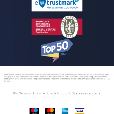
Kupatilski nameštaj
Bojleri
©2026
www.diplon.net
, Izrada
NB SOFT
. Sva prava zadržana.