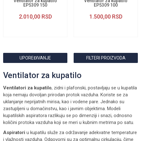
Ventilator za kupatilo
Ventilator za kupatilo
EP5309 150
EP5309 100
2.010,00
RSD
1.500,00
RSD
UPOREĐIVANJE
FILTERI PROIZVODA
Ventilator za kupatilo
Ventilatori za kupatilo
, zidni i plafonski, postavljaju se u kupatila
koja nemaju dovoljan prirodan protok vazduha. Koriste se za
uklanjanje neprijatnih mirisa, kao i vodene pare. Jednako su
zastupljeni u domaćinstvu, kao i javnim objektima. Modeli
kupatilskih aspiratora razlikuju se po dimenziji i snazi, odnosno
količini protoka vazduha koji se meri u kubnim metrima po satu.
Aspiratori
u kupatilu služe za održavanje adekvatne temperature
i vlažnosti vazduha. Odgovorni su za optimalnu cirkulaciju, čime