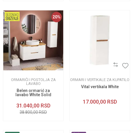
20
%
ORMARIĆI I POSTOLJA ZA
ORMARI I VERTIKALE ZA KUPATILO
LAVABO
Vital vertikala White
Belen ormarić za
lavabo White Solid
100cm
17.000,00
RSD
31.040,00
RSD
38.800,00
RSD