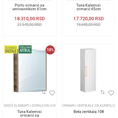
Porto ormarić sa
Tuna Kalemisi
umivaonikom 61cm
ormarić 65cm
18.310,00
RSD
17.720,00
RSD
21.540,00
RSD
19.690,00
RSD
10
%
VISEĆI ELEMENTI | GORNJI DELOVI
ORMARI I VERTIKALE ZA KUPATILO
Tuna Kalemisi
Beta vertikala 108
ormarić sa