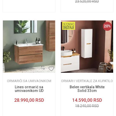
23.520,00
RSD
20
%
ORMARIĆI SA UMIVAONIKOM
ORMARI I VERTIKALE ZA KUPATILO
Lines ormarić sa
Belen vertikala White
umivaonikom UD
Solid 33cm
85cm
28.990,00
RSD
14.590,00
RSD
18.240,00
RSD