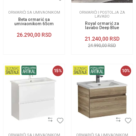
ORMARIĆI SA UMIVAONIKOM
ORMARIĆI I POSTOLJA ZA
LAVABO
Beta ormarić sa
Royal ormarić za
umivaonikom 65cm
lavabo Deep Blue
65cm
26.290,00
RSD
21.240,00
RSD
24.990,00
RSD
15
%
10
%
ORMARIĆI SA UMIVAONIKOM
ORMARIĆI SA UMIVAONIKOM