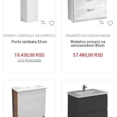
ORMARI I VERTIKALE ZA KUPATILO
ORMARIĆI SA UMIVAONIKOM
Porto vertikala 33cm
Mobelco ormarić sa
umivaonikom 85cm
10.430,00
RSD
57.480,00
RSD
12.270,00
RSD