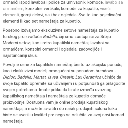
ormarići ispod lavaboa i police za umivaonik, komode,
lavabo sa
ormarićem
, konzolne vertikale, komode za kupatilo,
viseći
elementi
, gornji delovi, sa i bez ogledala. Sve to kao pojedinačni
elementi ili kao set nameštaja za kupatilo.
Posebno izdvajamo ekskluzivne setove nameštaja za kupatilo
turskog proizvođača
Badella
, čiji smo zastupnici za Srbiju.
Moderni setovi, kao i retro kupatilski nameštaj, lavaboi sa
ormarićem, konzolni ormarići i ogledala, zadovoljiće i
najistančaniji ukus.
Povoljne cene za kupatilski nameštaj, često uz akcijsku ponudu,
kao i ekskluzivni modeli, omogućeni su ponudom brendova -
Diplon
,
Badella
,
Martat
,
Isvea
,
Creavit
,
Lux Ceramica
učiniće da
svoje kupatilo opremite sa uživanjem i u potpunosti ga prilagodite
svojim potrebama. Imate priliku da birate između uvoznog
kupatilskog nameštaja i nameštaja za kupatilo domaće
proizvodnje. Dostupna vam je online prodaja kupatilskog
nameštaja, a možete svratiti i do naših prodajnih salona kako
biste se uverili u kvalitet pre nego se odlučite za svoj novi komad
nameštaja.