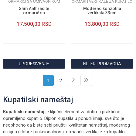
ORMARIĆI SA UMIVAONIKOM
ORMARI I VERTIKALE ZA KUPATILO
Slim Anthracite
Moderno konzolna
ormarić sa
vertikala 33cm
umivaonikom 50cm
17.500,00
RSD
13.800,00
RSD
UPOREĐIVANJE
FILTERI PROIZVODA
1
2
Kupatilski nameštaj
Kupatilski nameštaj
je ključni element za dobro i praktično
opremljeno kupatilo. Diplon Kupatila u ponudi imaju sve što je
neophodno da biste sebi priuštili kvalitetan nameštaj, modernog
dizajna i dobre funkcionalnosti: ormarići i vertikale za kupatilo,