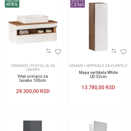
ORMARIĆI I POSTOLJA ZA
ORMARI I VERTIKALE ZA KUPATILO
LAVABO
Maya vertikala White
Vital ormarić za
UD 33cm
lavabo 100cm
13.780,00
RSD
29.300,00
RSD