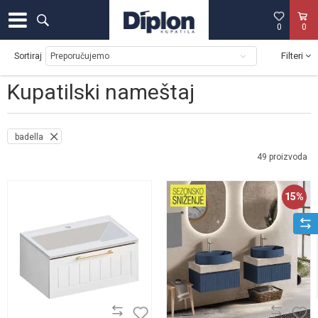
0
0
Filteri
Sortiraj
Kupatilski nameštaj
badella
49
proizvoda
15
%