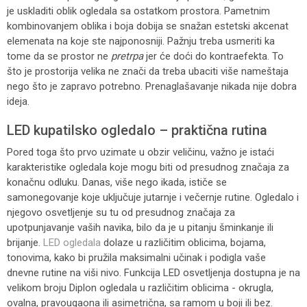
je uskladiti oblik ogledala sa ostatkom prostora. Pametnim
kombinovanjem oblika i boja dobija se snažan estetski akcenat
elemenata na koje ste najponosniji. Pažnju treba usmeriti ka
tome da se prostor ne
pretrpa
jer će doći do kontraefekta. To
što je prostorija velika ne znači da treba ubaciti više nameštaja
nego što je zapravo potrebno. Prenaglašavanje nikada nije dobra
ideja.
LED kupatilsko ogledalo – praktična rutina
Pored toga što prvo uzimate u obzir veličinu, važno je istaći
karakteristike ogledala koje mogu biti od presudnog značaja za
konačnu odluku. Danas, više nego ikada, ističe se
samonegovanje koje uključuje jutarnje i večernje rutine. Ogledalo i
njegovo osvetljenje su tu od presudnog značaja za
upotpunjavanje vaših navika, bilo da je u pitanju šminkanje ili
brijanje.
LED ogledala
dolaze u različitim oblicima, bojama,
tonovima, kako bi pružila maksimalni učinak i podigla vaše
dnevne rutine na viši nivo. Funkcija LED osvetljenja dostupna je na
velikom broju Diplon ogledala u različitim oblicima - okrugla,
ovalna, pravougaona ili asimetrična, sa ramom u boji ili bez.