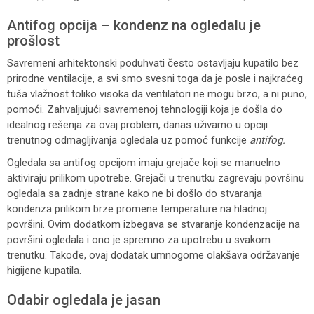
Antifog opcija – kondenz na ogledalu je
prošlost
Savremeni arhitektonski poduhvati često ostavljaju kupatilo bez
prirodne ventilacije, a svi smo svesni toga da je posle i najkraćeg
tuša vlažnost toliko visoka da ventilatori ne mogu brzo, a ni puno,
pomoći. Zahvaljujući savremenoj tehnologiji koja je došla do
idealnog rešenja za ovaj problem, danas uživamo u opciji
trenutnog odmagljivanja ogledala uz pomoć funkcije
antifog.
Ogledala sa antifog opcijom imaju grejače koji se manuelno
aktiviraju prilikom upotrebe. Grejači u trenutku zagrevaju površinu
ogledala sa zadnje strane kako ne bi došlo do stvaranja
kondenza prilikom brze promene temperature na hladnoj
površini. Ovim dodatkom izbegava se stvaranje kondenzacije na
površini ogledala i ono je spremno za upotrebu u svakom
trenutku. Takođe, ovaj dodatak umnogome olakšava održavanje
higijene kupatila.
Odabir ogledala je jasan