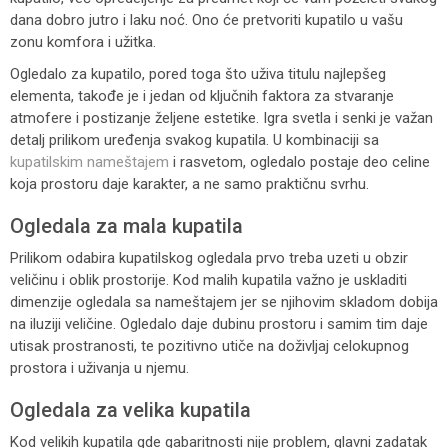
dana dobro jutro i laku noć. Ono će pretvoriti kupatilo u vašu
zonu komfora i užitka.
Ogledalo za kupatilo, pored toga što uživa titulu najlepšeg
elementa, takođe je i jedan od ključnih faktora za stvaranje
atmofere i postizanje željene estetike. Igra svetla i senki je važan
detalj prilikom uređenja svakog kupatila. U kombinaciji sa
kupatilskim nameštajem
i rasvetom, ogledalo postaje deo celine
koja prostoru daje karakter, a ne samo praktičnu svrhu.
Ogledala za mala kupatila
Prilikom odabira kupatilskog ogledala prvo treba uzeti u obzir
veličinu i oblik prostorije. Kod malih kupatila važno je uskladiti
dimenzije ogledala sa nameštajem jer se njihovim skladom dobija
na iluziji veličine. Ogledalo daje dubinu prostoru i samim tim daje
utisak prostranosti, te pozitivno utiče na doživljaj celokupnog
prostora i uživanja u njemu.
Ogledala za velika kupatila
Kod velikih kupatila gde gabaritnosti nije problem, glavni zadatak