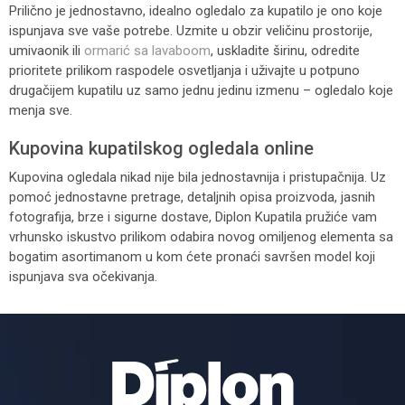
Prilično je jednostavno, idealno ogledalo za kupatilo je ono koje
ispunjava sve vaše potrebe. Uzmite u obzir veličinu prostorije,
umivaonik ili
ormarić sa lavaboom
, uskladite širinu, odredite
prioritete prilikom raspodele osvetljanja i uživajte u potpuno
drugačijem kupatilu uz samo jednu jedinu izmenu – ogledalo koje
menja sve.
Kupovina kupatilskog ogledala online
Kupovina ogledala nikad nije bila jednostavnija i pristupačnija. Uz
pomoć jednostavne pretrage, detaljnih opisa proizvoda, jasnih
fotografija, brze i sigurne dostave, Diplon Kupatila pružiće vam
vrhunsko iskustvo prilikom odabira novog omiljenog elementa sa
bogatim asortimanom u kom ćete pronaći savršen model koji
ispunjava sva očekivanja.