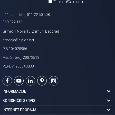
011 22 50 502, 011 22 50 508
063 379 116
Grmeč 1 Nova 15, Zemun, Beograd
prodaja@diplon.net
PIB:104020956
Matični broj: 20072512
PEPDV: 205543833
INFORMACIJE
O nama
KORISNIČKI SERVIS
Podaci o trgovcu
Uslovi korišćenja
INTERNET PRODAJA
Brendovi u ponudi