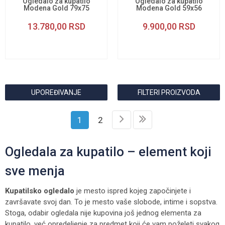
Ogledalo za kupatilo
Ogledalo za kupatilo
Modena Gold 79x75
Modena Gold 59x56
13.780,00
RSD
9.900,00
RSD
UPOREĐIVANJE
FILTERI PROIZVODA
1
2
Ogledala za kupatilo – element koji
sve menja
Kupatilsko ogledalo
je mesto ispred kojeg započinjete i
završavate svoj dan. To je mesto vaše slobode, intime i sopstva.
Stoga, odabir ogledala nije kupovina još jednog elementa za
kupatilo, već opredeljenje za predmet koji će vam poželeti svakog