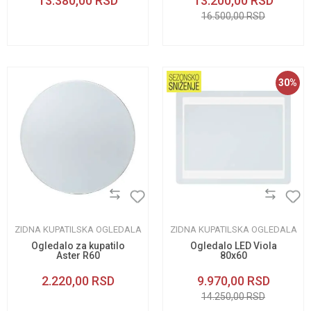
13.380,00
RSD
13.200,00
RSD
16.500,00
RSD
30
%
ZIDNA KUPATILSKA OGLEDALA
ZIDNA KUPATILSKA OGLEDALA
Ogledalo za kupatilo
Ogledalo LED Viola
Aster R60
80x60
2.220,00
RSD
9.970,00
RSD
14.250,00
RSD