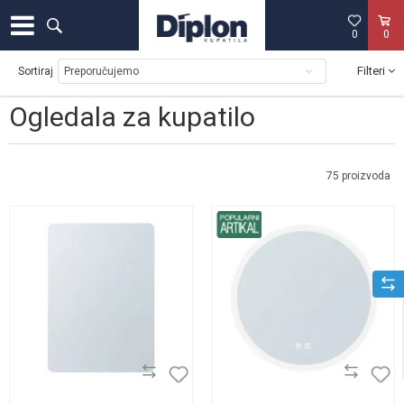
0
0
Filteri
Sortiraj
Ogledala za kupatilo
75
proizvoda