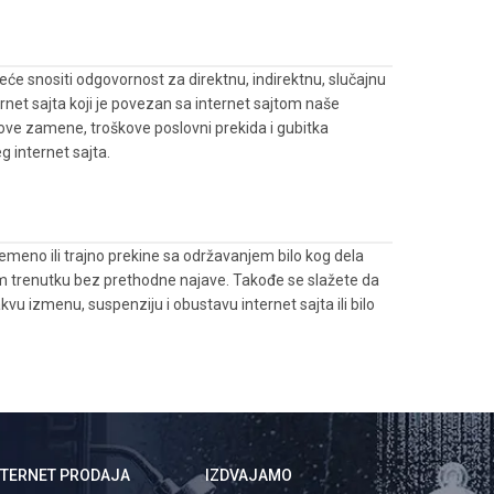
 neće snositi odgovornost za direktnu, indirektnu, slučajnu
rnet sajta koji je povezan sa internet sajtom naše
ove zamene, troškove poslovni prekida i gubitka
g internet sajta.
emeno ili trajno prekine sa održavanjem bilo kog dela
o kom trenutku bez prethodne najave. Takođe se slažete da
u izmenu, suspenziju i obustavu internet sajta ili bilo
NTERNET PRODAJA
IZDVAJAMO