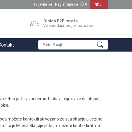
Prijavite se
Registrujte se
0
0
Diplon B2B mreža
Veleprodaja, projektno, izvoz
Kontakt
Pretraži sajt
uzetno pažljivo brinemo. U obavljanju svoje delatnosti,
pise.
koga možete kontaktirati vezano za sva pitanja u vezi sa
ti, i to je Milena Blagojević koju možete kontaktirati na