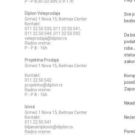
mejl 
P - P 8:30-20:30h; S 9-17h
Diplon Veleprodaja
Sve p
Grmeč 1 Nova 15, Belmax Center
bezbe
Kontakt:
011 22 50 533, 011 22 50 541,
011 22 50 544, 011 22 50 592
Da bi
veleprodaja@diplon.rs
podat
Radno vreme:
P - P 8 - 16h
robe 
statu
Projektna Prodaja
zakon
Grmeč 1 Nova 15, Belmax Center
Kontakt:
Kompa
011 22 50 542
poseb
projektno@diplon.rs
Zapos
Radno vreme:
P - P 8 - 16h
Nikad
Izvoz
Grmeč 1 Nova 15, Belmax Center
Kontakt:
Nećem
011 22 50 541
biljanatripkovic@diplon.rs
Pored
Radno vreme: