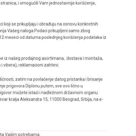
stranica, i omogućili Vam jednostavnije korišćenje,
 koji se prikupljaju i obrađuju na osnovu konkretnih
sanja Vašeg naloga.Podaci prikupljeni samo zbog
e 12 meseci od datuma poslednjeg korišćenja podataka iz
obe iz našeg prodajnog asortimana, dostava i montaža,
i vibera), reklamacioni zahtevi.
čnosti, zatim na povlačenje datog pristanka i brisanje
nje prigovora Diplonu putem, sve ovo lično u
rigovor možete istaći i nadležnom državnom organu
evar kralja Aleksandra 15, 11000 Beograd, Srbija, na e-
neta Vašim potrebama.