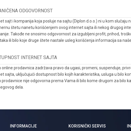
ANIČENA ODGOVORNOST
et sajt i kompanija koja posluje na sajtu (Diplon d.o.o.) ni u kom slučaju
amernu štetu nanetu korišćenjem ovog internet sajta ili nekog drugog inte
nije. Takođe ne snosimo odgovornost za izgubljeni profit, prihod, trošk
aka ili bilo koje druge štete nastale usleg korišćenja informacija sa naše
TUPNOST INTERNET SAJTA
n online prodavnica zadržava pravo da ugasi, promeni, suspenduje, privr
net sajta, uključujući dostupnost bilo kojih karakteristika, usluga u bil
n prodavnice nije odgovorna prema Vama ili bilo kome drugom za bilo kakv
jegovog dela.
INFORMACIJE
KORISNIČKI SERVIS
I