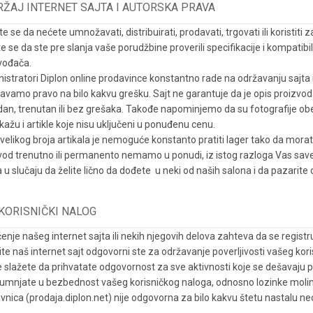
ŽAJ INTERNET SAJTA I AUTORSKA PRAVA
e se da nećete umnožavati, distribuirati, prodavati, trgovati ili koristiti 
te se da ste pre slanja vaše porudžbine proverili specifikacije i kompatibi
vođača.
istratori Diplon online prodavince konstantno rade na održavanju sajta i 
avamo pravo na bilo kakvu grešku. Sajt ne garantuje da je opis proizvoda, 
an, trenutan ili bez grešaka. Takođe napominjemo da su fotografije ob
ikažu i artikle koje nisu uključeni u ponuđenu cenu.
velikog broja artikala je nemoguće konstanto pratiti lager tako da mor
vod trenutno ili permanento nemamo u ponudi, iz istog razloga Vas sa
la u slučaju da želite lično da dođete u neki od naših salona i da pazarite
KORISNIČKI NALOG
ćenje našeg internet sajta ili nekih njegovih delova zahteva da se registr
tite naš internet sajt odgovorni ste za održavanje poverljivosti vašeg k
e slažete da prihvatate odgovornost za sve aktivnosti koje se dešavaju
umnjate u bezbednost vašeg korisničkog naloga, odnosno lozinke molimo
vnica (prodaja.diplon.net) nije odgovorna za bilo kakvu štetu nastalu 