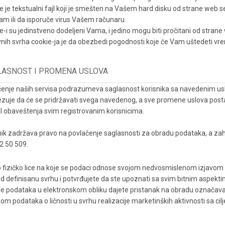
e je tekstualni fajl koji je smešten na Vašem hard disku od strane web s
am ili da isporuče virus Vašem računaru.
e-i su jedinstveno dodeljeni Vama, i jedino mogu biti pročitani od stran
nih svrha cookie-ja je da obezbedi pogodnosti koje će Vam uštedeti vr
LASNOST I PROMENA USLOVA
ćenje naših servisa podrazumeva saglasnost korisnika sa navedenim uslovi
zuje da će se pridržavati svega navedenog, a sve promene uslova postaju
l obaveštenja svim registrovanim korisnicima.
nik zadržava pravo na povlačenje saglasnosti za obradu podataka, a zah
2 50 509.
o fizičko lice na koje se podaci odnose svojom nedvosmislenom izjavom v
d definisanu svrhu i potvrđujete da ste upoznati sa svim bitnim aspekti
e podataka u elektronskom obliku dajete pristanak na obradu označava
om podataka o ličnosti u svrhu realizacije marketinških aktivnosti sa cil