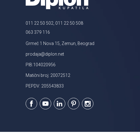
011 22 50 502, 011 22 50 508
063 379 116
Grmeč 1 Nova 15, Zemun, Beograd
prodaja@diplon.net
PIB:104020956
Matični broj: 20072512
PEPDV: 205543833