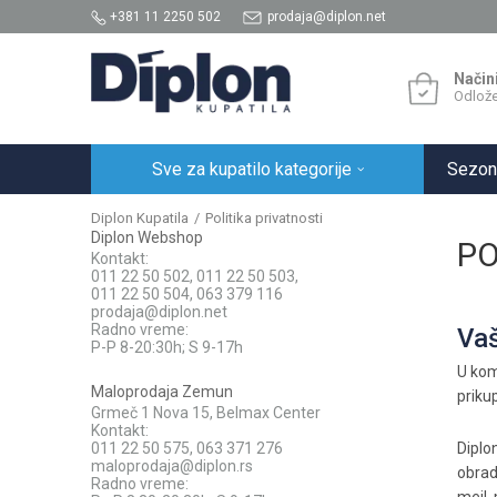
+381 11 2250 502
prodaja@diplon.net
Način
Odlože
Sve za kupatilo kategorije
Sezon
Diplon Kupatila
Politika privatnosti
Diplon Webshop
PO
Kontakt:
011 22 50 502, 011 22 50 503,
011 22 50 504, 063 379 116
prodaja@diplon.net
Radno vreme:
Vaš
P-P 8-20:30h; S 9-17h
U kom
Maloprodaja Zemun
priku
Grmeč 1 Nova 15, Belmax Center
Kontakt:
011 22 50 575, 063 371 276
Diplo
maloprodaja@diplon.rs
obrad
Radno vreme: