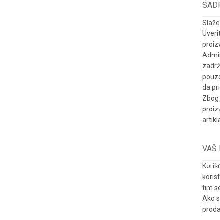
SADR
Slažet
Uveri
proiz
Admin
zadrž
pouzd
da pr
Zbog 
proiz
artik
VAŠ 
Koriš
koris
tim s
Ako s
proda