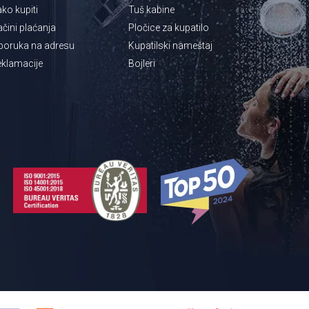
ko kupiti
Tuš kabine
čini plaćanja
Pločice za kupatilo
poruka na adresu
Kupatilski nameštaj
klamacije
Bojleri