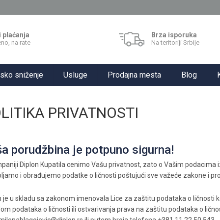
i plaćanja
Brza isporuka
no, na rate
Na teritoriji Srbije
sko sniženje
Usluge
Prodajna mesta
Blog
LITIKA PRIVATNOSTI
a porudžbina je potpuno sigurna!
paniji Diplon Kupatila cenimo Vašu privatnost, zato o Vašim podacima iz
pljamo i obrađujemo podatke o ličnosti poštujući sve važeće zakone i pro
n je u skladu sa zakonom imenovala Lice za zaštitu podataka o ličnosti 
om podataka o ličnosti ili ostvarivanja prava na zaštitu podataka o ličnos