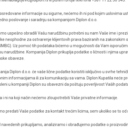
milenablagojevic@diplon.rs ili putem broja telefona +381 11 22 50 543.
osredovane informacije su sigurne, nećemo ih ni pod kojim uslovima ust
dno poslovanje i saradnju sa kompanijom Diplon d.o.o.
smo uspešno obradili Vašu narudžbinu potrebni su nam Vaše ime i prezime,
ke neophodne za ostvarenje klijentovih prava baziranih na zakonskim odr
JMBG). Uz pomoć tih podataka bićemo u mogućnosti da Vam isporučimo 
su narudžbine. Kompanija Diplon prikuplja podatke o ličnosti i njima upravl
ske obaveze.
nija Diplon d.o.o. će vaše lične podatke koristiti isključivo u svrhe tehn
nim informacijama ili za komunikaciju sa vama. Diplon Kupatila neće prod
leni u kompaniji Diplon su obavezni da poštuju poverljivost Vaših podat
a i ni na koji način nećemo zloupotrebiti Vaše privatne informacije.
o predati Vaše podatke za kontakt trećim licima, sem ukoliko se to o
 navedenih prikupljamo, analiziramo i obrađujemo podatke o proizvodima 