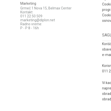
Marketing
Cooki
Grmeč 1 Nova 15, Belmax Center
progr
Kontakt:
Cooki
011 22 50 509
marketing@diplon.net
osnov
Radno vreme:
P - P 8 - 16h
SAG
Koriš
obave
e-mai
Koris
011 2
Vi ka
napre
obrad
obrad