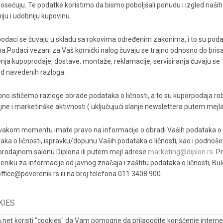
posećuju. Te podatke koristimo da bismo poboljšali ponudu i izgled naših 
niju i udobniju kupovinu.
podaci se čuvaju u skladu sa rokovima određenim zakonima, i to su podaci
a.Podaci vezani za Vaš kornički nalog čuvaju se trajno odnosno do bri
enja kupoprodaje, dostave, montaže, reklamacije, servisiranja čuvaju s
d navedenih razloga.
no ističemo razloge obrade podataka o ličnosti, a to su kuporpodaja r
jne i marketinške aktivnosti ( uključujući slanje newslettera putem mejla 
svakom momentu imate pravo na informacije o obradi Vaših podataka o li
aka o ličnosti, ispravku/dopunu Vaših podataka o ličnosti, kao i podnoše
rodajnom salonu Diplona ili putem mejl adrese
marketing@diplon.rs
. P
eniku za informacije od javnog značaja i zaštitu podataka o ličnosti, Bul
office@poverenik.rs ili na broj telefona 011 3408 900.
KIES
n.net koristi "cookies" da Vam pomogne da prilagodite korišćenje inter