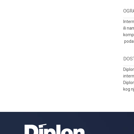
OGR
Intern
ili n
kompa
podat
DOS
Diplo
inter
Diplo
kog n