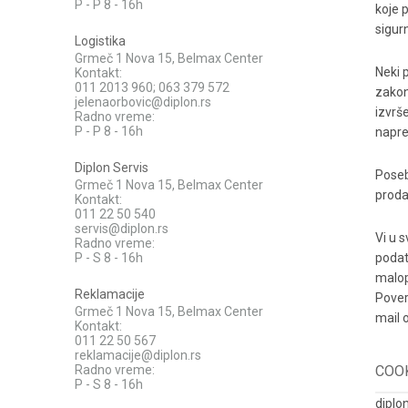
P - P 8 - 16h
koje 
sigur
Logistika
Grmeč 1 Nova 15, Belmax Center
Neki 
Kontakt:
011 2013 960; 063 379 572
zakon
jelenaorbovic@diplon.rs
izvrš
Radno vreme:
P - P 8 - 16h
napre
Diplon Servis
Poseb
Grmeč 1 Nova 15, Belmax Center
proda
Kontakt:
011 22 50 540
servis@diplon.rs
Vi u 
Radno vreme:
P - S 8 - 16h
podat
malop
Reklamacije
Pover
Grmeč 1 Nova 15, Belmax Center
mail 
Kontakt:
011 22 50 567
reklamacije@diplon.rs
Radno vreme:
COO
P - S 8 - 16h
diplo