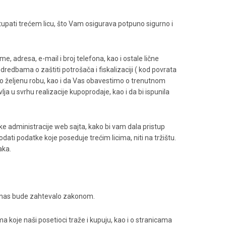
upati trećem licu, što Vam osigurava potpuno sigurno i
 adresa, e-mail i broj telefona, kao i ostale lične
edbama o zaštiti potrošača i fiskalizaciji ( kod povrata
željenu robu, kao i da Vas obavestimo o trenutnom
ja u svrhu realizacije kupoprodaje, kao i da bi ispunila
ičke administracije web sajta, kako bi vam dala pristup
ati podatke koje poseduje trećim licima, niti na tržištu.
aka.
d nas bude zahtevalo zakonom.
koje naši posetioci traže i kupuju, kao i o stranicama