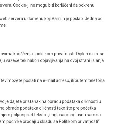
ervera. Cookie-ji ne mogu biti korišćeni da pokrenu
e web servera u domenu koji Vam ih je poslao. Jedna od
eme.
ma korišćenja i politikom privatnosti. Diplon d.o.o. se
 važeće tek nakon objavljivanja na ovoj strani i slanja
tev možete poslati na e-mail adresu, ili putem telefona
olje dajete pristanak na obradu podataka o ličnosti u
ma obrade podataka o ličnosti tako što pre početka
njem polja ispred teksta: „saglasan/saglasna sam sa
jem podrške prodaji u skladu sa Politikom privatnosti“