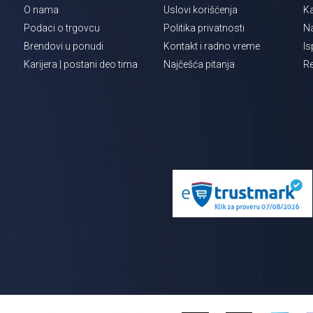
O nama
Uslovi korišćenja
Ka
Podaci o trgovcu
Politika privatnosti
Na
Brendovi u ponudi
Kontakt i radno vreme
Is
Karijera | postani deo tima
Najčešća pitanja
Re