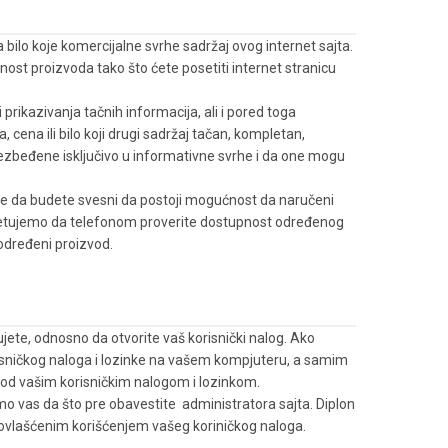
za bilo koje komercijalne svrhe sadržaj ovog internet sajta.
lnost proizvoda tako što ćete posetiti internet stranicu
prikazivanja tačnih informacija, ali i pored toga
cena ili bilo koji drugi sadržaj tačan, kompletan,
ezbeđene isključivo u informativne svrhe i da one mogu
ate da budete svesni da postoji mogućnost da naručeni
vetujemo da telefonom proverite dostupnost određenog
 određeni proizvod.
ujete, odnosno da otvorite vaš korisnički nalog. Ako
orisničkog naloga i lozinke na vašem kompjuteru, a samim
 pod vašim korisničkim nalogom i lozinkom.
 vas da što pre obavestite administratora sajta. Diplon
neovlašćenim korišćenjem vašeg koriničkog naloga.