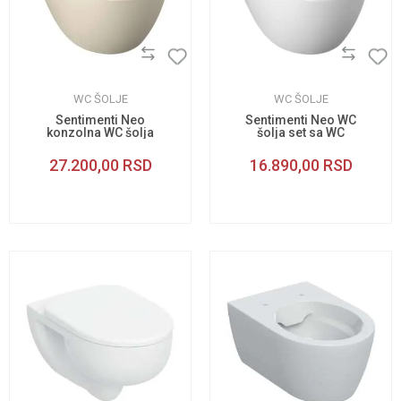
WC ŠOLJE
WC ŠOLJE
Sentimenti Neo
Sentimenti Neo WC
konzolna WC šolja
šolja set sa WC
Ivory
daskom
27.200,00
RSD
16.890,00
RSD