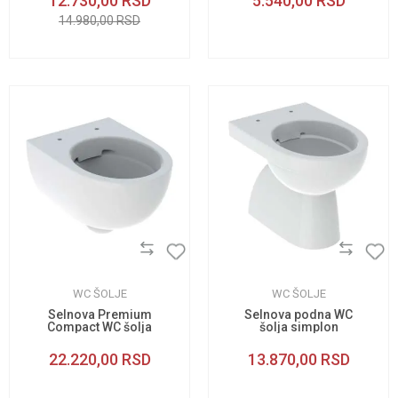
12.730,00
RSD
5.540,00
RSD
14.980,00
RSD
WC ŠOLJE
WC ŠOLJE
Selnova Premium
Selnova podna WC
Compact WC šolja
šolja simplon
22.220,00
RSD
13.870,00
RSD