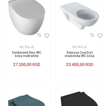
WC ŠOLJE
WC ŠOLJE
Sentimenti Neo WC
Selnova Comfort
šolja matt white
invalidska WC šolja
27.200,00
RSD
23.400,00
RSD