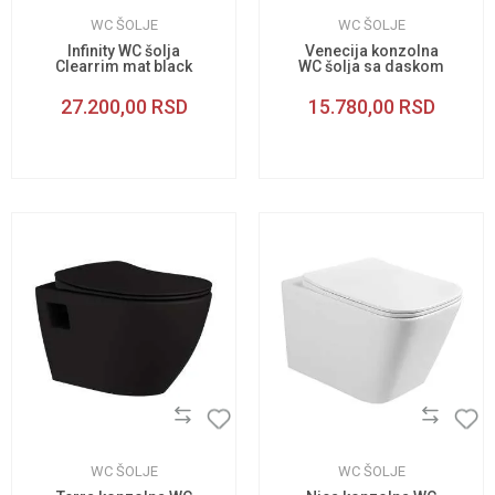
WC ŠOLJE
WC ŠOLJE
Infinity WC šolja
Venecija konzolna
Clearrim mat black
WC šolja sa daskom
27.200,00
RSD
15.780,00
RSD
WC ŠOLJE
WC ŠOLJE