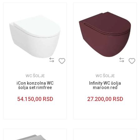
WC ŠOLJE
WC ŠOLJE
iCon konzolna WC
Infinity WC šolja
šolja set rimfree
maroon red
54.150,00
RSD
27.200,00
RSD