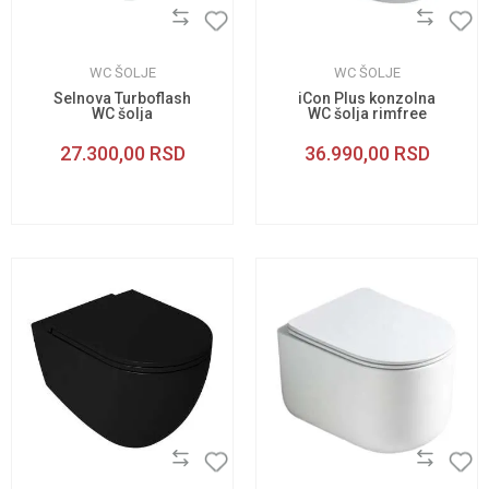
WC ŠOLJE
WC ŠOLJE
Selnova Turboflash
iCon Plus konzolna
WC šolja
WC šolja rimfree
27.300,00
RSD
36.990,00
RSD