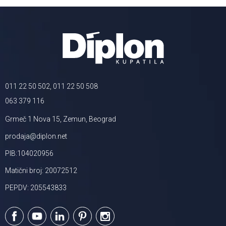
011 22 50 502, 011 22 50 508
063 379 116
Grmeč 1 Nova 15, Zemun, Beograd
prodaja@diplon.net
PIB:104020956
Matični broj: 20072512
PEPDV: 205543833