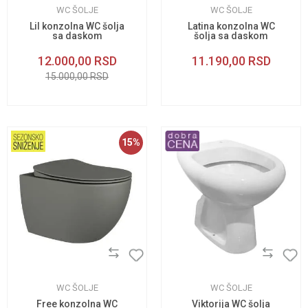
WC ŠOLJE
WC ŠOLJE
Lil konzolna WC šolja
Latina konzolna WC
sa daskom
šolja sa daskom
12.000,00
RSD
11.190,00
RSD
15.000,00
RSD
15
%
WC ŠOLJE
WC ŠOLJE
Free konzolna WC
Viktorija WC šolja