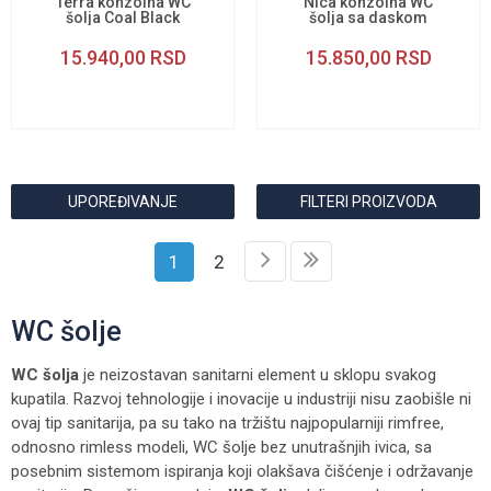
Terra konzolna WC
Nica konzolna WC
šolja Coal Black
šolja sa daskom
15.940,00
RSD
15.850,00
RSD
UPOREĐIVANJE
FILTERI PROIZVODA
1
2
WC šolje
WC šolja
je neizostavan sanitarni element u sklopu svakog
kupatila. Razvoj tehnologije i inovacije u industriji nisu zaobišle ni
ovaj tip sanitarija, pa su tako na tržištu najpopularniji rimfree,
odnosno rimless modeli, WC šolje bez unutrašnjih ivica, sa
posebnim sistemom ispiranja koji olakšava čišćenje i održavanje