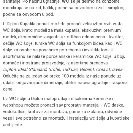
sanitarije. Po načinu ugradnje,
WC šolje
delimo na konzolne,
monitiraju se na zid, baltik, podne sa odvodom u zid, i simplon,
podne sa odvodom u pod.
U Diplon Kupatila ponudi možete pronaći veliki izbor svih vrsta
WC šolja, kratki modeli za mala kupatila, ekskluzivni premium
modeli, ekonomične varijante uz odličan odnos cena - kvalitet,
dečije WC šolje, turska WC šolja sa funkcijom bidea, kao i WC
šolje za osobe sa posebnim potrebama i invaliditetom. U
asortimanu se nalaze porcelanske i keramičke WC šolje, u boji,
domaće i inostrane proizvodnje, iz asortima brendova
Diplon
,
Ideal Standard
,
Grohe
,
Turkuaz
,
Geberit
,
Creavit
,
Isvea
...
Odlučite se za jedan od preko 100 modela iz naše ponude uz
odabir odgovarajuće dimenzije, oblika, načina ugradnje i raspona
cena.
Uz WC šolje u Diplon maloprodajnim salonima keramike i
webshopu možete pronaći sav propratni materijal - WC daske,
vodokotliće, šrafove za montažu, gume za izolaciju, odvodne
veze i sve potrebno za montažu i instalaciju wc šolja u kupatilske
ambijente.