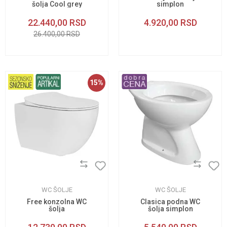
šolja Cool grey
simplon
22.440,00
RSD
4.920,00
RSD
26.400,00
RSD
15
%
WC ŠOLJE
WC ŠOLJE
Free konzolna WC
Clasica podna WC
šolja
šolja simplon