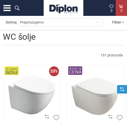
0
0
Filteri
Sortiraj
WC šolje
101
proizvoda
20
%