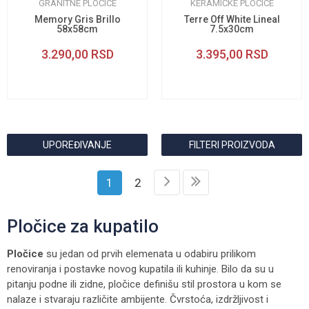
GRANITNE PLOČICE
KERAMIČKE PLOČICE
Memory Gris Brillo
Terre Off White Lineal
58x58cm
7.5x30cm
3.290,00
RSD
3.395,00
RSD
UPOREĐIVANJE
FILTERI PROIZVODA
1
2
Pločice za kupatilo
Pločice
su jedan od prvih elemenata u odabiru prilikom
renoviranja i postavke novog kupatila ili kuhinje. Bilo da su u
pitanju podne ili zidne, pločice definišu stil prostora u kom se
nalaze i stvaraju različite ambijente. Čvrstoća, izdržljivost i