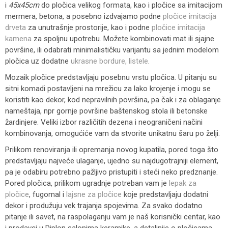
i
45x45cm
do pločica velikog formata, kao i pločice sa imitacijom
mermera, betona, a posebno izdvajamo podne
pločice imitacija
drveta
za unutrašnje prostorije, kao i podne
pločice imitacija
kamena
za spoljnu upotrebu. Možete kombinovati mat ili sjajne
površine, ili odabrati minimalističku varijantu sa jednim modelom
pločica uz dodatne
ukrasne bordure, listele
.
Mozaik pločice predstavljaju posebnu vrstu pločica. U pitanju su
sitni komadi postavljeni na mrežicu za lako krojenje i mogu se
koristiti kao dekor, kod nepravilnih površina, pa čak i za oblaganje
nameštaja, npr gornje površine baštenskog stola ili betonske
žardinjere. Veliki izbor različitih dezena i neograničeni načini
kombinovanja, omogućiće vam da stvorite unikatnu šaru po želji.
Prilikom renoviranja ili opremanja novog kupatila, pored toga što
predstavljaju najveće ulaganje, ujedno su najdugotrajniji element,
pa je odabiru potrebno pažljivo pristupiti i steći neko predznanje.
Pored pločica, prilikom ugradnje potreban vam je
lepak za
pločice
, fugomal i
lajsne za pločice
koje predstavljaju dodatni
dekor i produžuju vek trajanja spojevima. Za svako dodatno
pitanje ili savet, na raspolaganju vam je naš korisnički centar, kao