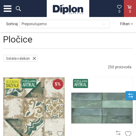
0
0
Filteri
Sortiraj
Pločice
listele-i-dekori
250
proizvoda
5
%