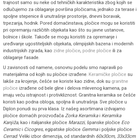
trajnost samo su neke od tehničkih karakteristika zbog kojih se
odlučujemo za oblaganje površina pločicama, jednako za terase i
spoljne stepenice ili unutrašnje prostorije, dnevni boravak,
trpezarija, hodnik. Pored domaćinstava, pločice mogu se koristiti
pri opremanju različitih objekata kao što su javne ustanove,
bolnice i škole. Takođe se mogu koristiti za opremanje i
uređivanje ugostiteljskih objekata, olimpijskih bazena i modernih
industrijskih zgrada, kao
zidne pločice
,
podne pločice
ili za
oblaganje fasade.
U zavisnosti od namene, osnovnu podelu smo napravili po
materijalima od kojih su pločice izrađene.
Keramičke pločice
su
lakše za krojenje, češće se koriste kao zidne, dok su
granitne
pločice
izrađene od bele gline i delova mlevenog kamena, pa
imaju veću istrajnost i protivkliznost. Granitna keramika se češće
koristi kao podna obloga, spoljna ili unutrašnja. Sve pločice u
Diplon ponudi su prva klasa. Iz našeg asortimana izdvajamo
pločice domaćih proizvođača
Zorka Keramika
i
Keramika
Kanjiža
, kao i italijanske pločice
Marazzi
, španske pločice
Eco
Ceramic
i
Cicogres
, egipatske pločice
Gemma
i poljske pločice
Cerrad
. Veliki izbor dimenzija, od standardnih
60x30cm
,
33x33cm