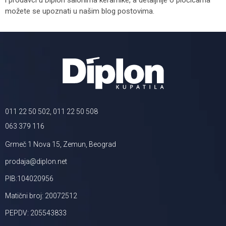
i prodavci u Diplon salonima keramike, a detaljnije o pločicama
možete se upoznati u našim blog postovima.
011 22 50 502, 011 22 50 508
063 379 116
Grmeč 1 Nova 15, Zemun, Beograd
prodaja@diplon.net
PIB:104020956
Matični broj: 20072512
PEPDV: 205543833