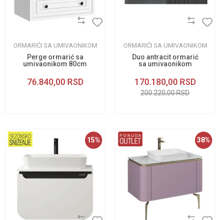
ORMARIĆI SA UMIVAONIKOM
ORMARIĆI SA UMIVAONIKOM
Perge ormarić sa
Duo antracit ormarić
umivaonikom 80cm
sa umivaonikom
120cm
76.840,00
RSD
170.180,00
RSD
200.220,00
RSD
15
%
38
%