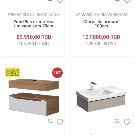
ORMARIĆI SA UMIVAONIKOM
ORMARIĆI SA UMIVAONIKOM
Pion Plus ormarić sa
Gloria lila ormarić
umivaonikom 70cm
100cm
89.910,00
RSD
137.880,00
RSD
105.780,00
RSD
220.800,00
RSD
15
%