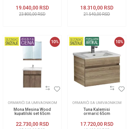
crni
19.040,00
RSD
18.310,00
RSD
23.800,00
RSD
21.540,00
RSD
10
%
10
%
ORMARIĆI SA UMIVAONIKOM
ORMARIĆI SA UMIVAONIKOM
Mona Mesina Wood
Tuna Kalemisi
kupatilski set 65cm
ormarić 65cm
22.730,00
RSD
17.720,00
RSD