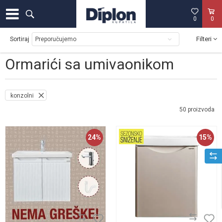
0
0
Filteri
Sortiraj
Ormarići sa umivaonikom
konzolni
50
proizvoda
24
%
15
%