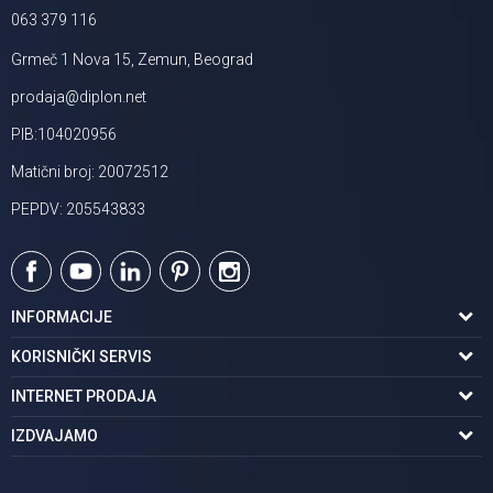
063 379 116
Grmeč 1 Nova 15, Zemun, Beograd
prodaja@diplon.net
PIB:104020956
Matični broj: 20072512
PEPDV: 205543833
INFORMACIJE
O nama
KORISNIČKI SERVIS
Podaci o trgovcu
Uslovi korišćenja
INTERNET PRODAJA
Brendovi u ponudi
Politika privatnosti
Kako kupiti
IZDVAJAMO
Karijera | postani deo tima
Kontakt i radno vreme
Načini plaćanja
Tuš kabine
Najčešća pitanja
Isporuka na adresu