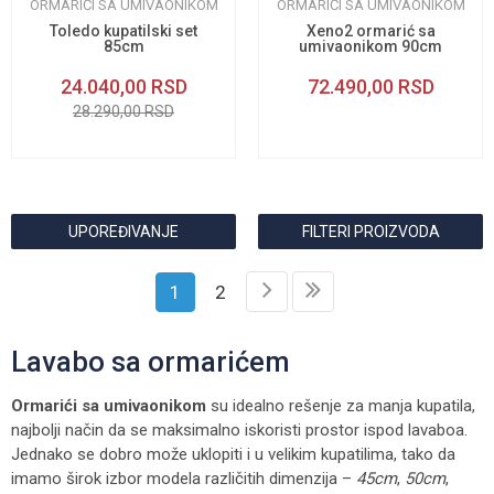
ORMARIĆI SA UMIVAONIKOM
ORMARIĆI SA UMIVAONIKOM
Toledo kupatilski set
Xeno2 ormarić sa
85cm
umivaonikom 90cm
levi
24.040,00
RSD
72.490,00
RSD
28.290,00
RSD
UPOREĐIVANJE
FILTERI PROIZVODA
1
2
Lavabo sa ormarićem
Ormarići sa umivaonikom
su idealno rešenje za manja kupatila,
najbolji način da se maksimalno iskoristi prostor ispod lavaboa.
Jednako se dobro može uklopiti i u velikim kupatilima, tako da
imamo širok izbor modela različitih dimenzija –
45cm
,
50cm
,