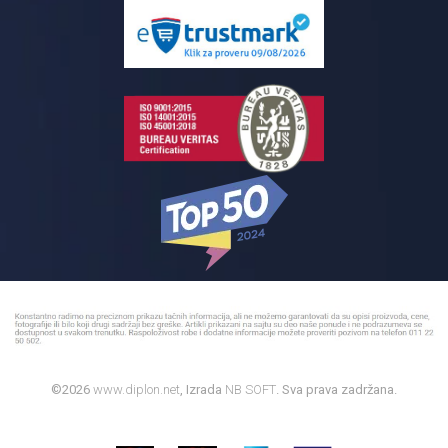
Pločice za kupatilo
Reklamacije
Kupatilski nameštaj
Bojleri
©2026
www.diplon.net
, Izrada
NB SOFT
. Sva prava zadržana.