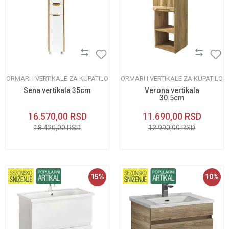
ORMARI I VERTIKALE ZA KUPATILO
ORMARI I VERTIKALE ZA KUPATILO
Sena vertikala 35cm
Verona vertikala
30.5cm
16.570,00
RSD
11.690,00
RSD
18.420,00
RSD
12.990,00
RSD
15
%
10
%