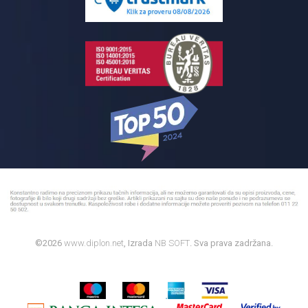
Bojleri
©2026
www.diplon.net
, Izrada
NB SOFT
. Sva prava zadržana.