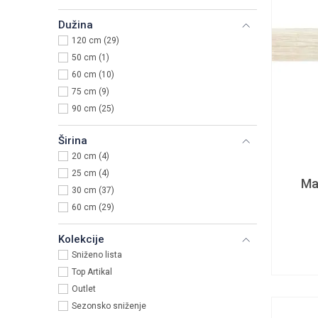
Dužina
120 cm (29)
50 cm (1)
60 cm (10)
75 cm (9)
90 cm (25)
Širina
20 cm (4)
25 cm (4)
Ma
30 cm (37)
60 cm (29)
Kolekcije
Sniženo lista
Top Artikal
Outlet
Sezonsko sniženje