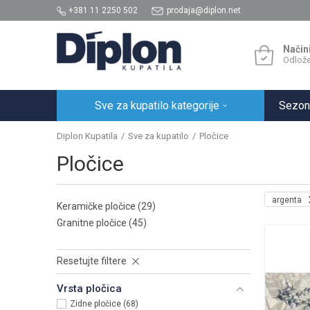
+381 11 2250 502
prodaja@diplon.net
Način
Odlože
Sve za kupatilo kategorije
Sezon
Diplon Kupatila
Sve za kupatilo
Pločice
Pločice
argenta
Keramičke pločice
(29)
Granitne pločice
(45)
Resetujte filtere
Vrsta pločica
Zidne pločice (68)