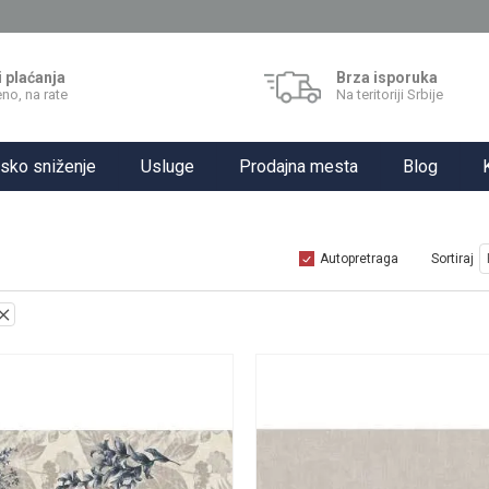
i plaćanja
Brza isporuka
no, na rate
Na teritoriji Srbije
sko sniženje
Usluge
Prodajna mesta
Blog
Autopretraga
Sortiraj