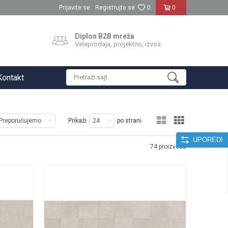
Prijavite se
Registrujte se
0
0
Diplon B2B mreža
Veleprodaja, projektno, izvoz
Kontakt
Pretraži sajt
Prikaži
po strani
UPOREDI
74
proizvoda