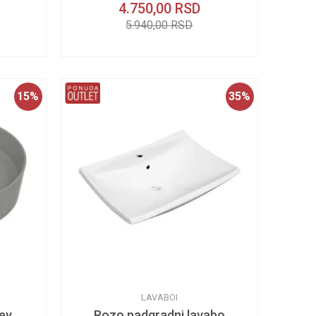
4.750,00
RSD
5.940,00
RSD
15
%
35
%
LAVABOI
ey
Rozo nadgradni lavabo