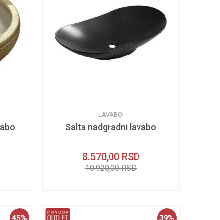
LAVABOI
vabo
Salta nadgradni lavabo
8.570,00
RSD
10.920,00
RSD
45
%
39
%