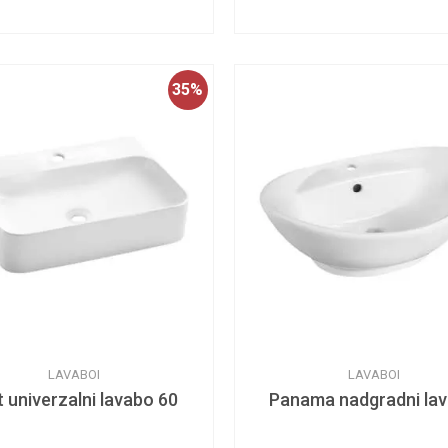
35
%
LAVABOI
LAVABOI
t univerzalni lavabo 60
Panama nadgradni la