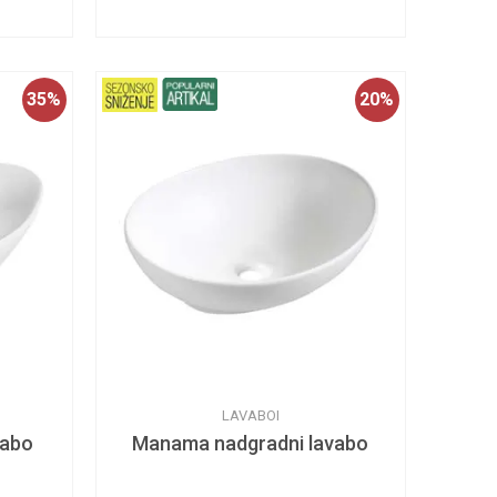
35
%
20
%
LAVABOI
vabo
Manama nadgradni lavabo