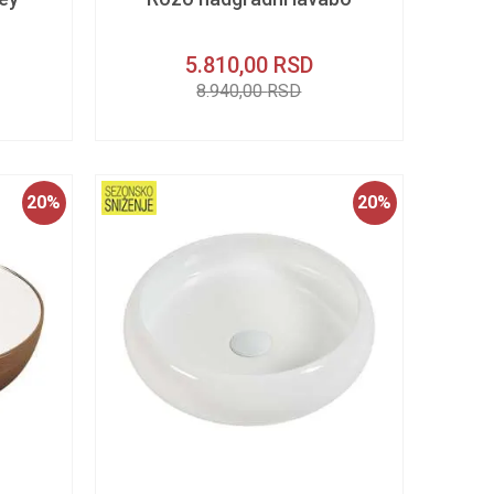
5.810,00
RSD
8.940,00
RSD
20
%
20
%