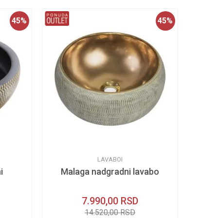
45
%
45
%
LAVABOI
i
Malaga nadgradni lavabo
7.990,00
RSD
14.520,00
RSD