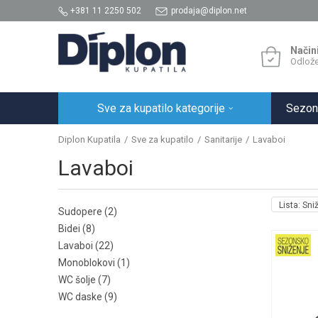
+381 11 2250 502
prodaja@diplon.net
Način
Odlože
Sve za kupatilo kategorije
Sezon
Diplon Kupatila
Sve za kupatilo
Sanitarije
Lavaboi
Lavaboi
Lista: Sni
Sudopere
(2)
Bidei
(8)
Lavaboi
(22)
Monoblokovi
(1)
WC šolje
(7)
WC daske
(9)