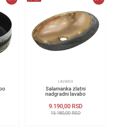
LAVABOI
abo
Salamanka zlatni
nadgradni lavabo
9.190,00
RSD
15.180,00
RSD