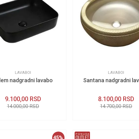
LAVABOI
LAVABOI
lem nadgradni lavabo
Santana nadgradni la
9.100,00
RSD
8.100,00
RSD
14.000,00
RSD
14.700,00
RSD
45
%