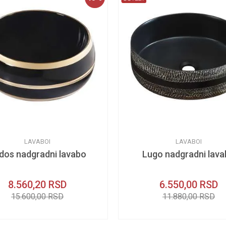
LAVABOI
LAVABOI
dos nadgradni lavabo
Lugo nadgradni lav
8.560,20
RSD
6.550,00
RSD
15.600,00
RSD
11.880,00
RSD