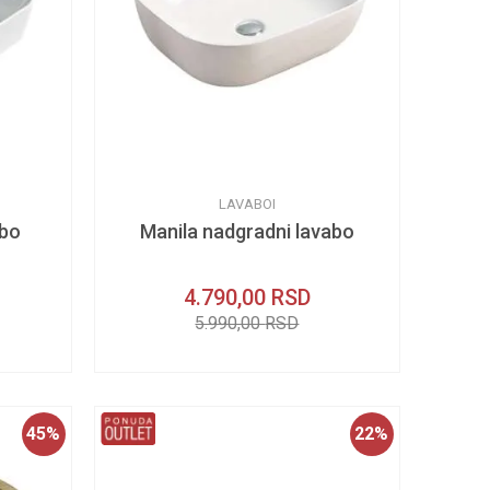
LAVABOI
abo
Manila nadgradni lavabo
4.790,00
RSD
5.990,00
RSD
45
%
22
%