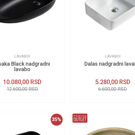
LAVABOI
LAVABOI
aka Black nadgradni
Dalas nadgradni lav
lavabo
10.080,00
RSD
5.280,00
RSD
12.600,00
RSD
6.600,00
RSD
35
%