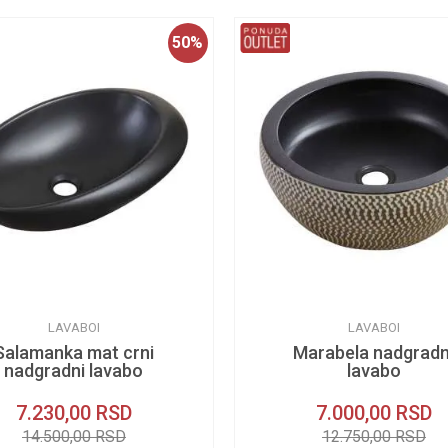
50
%
LAVABOI
LAVABOI
Salamanka mat crni
Marabela nadgradn
nadgradni lavabo
lavabo
7.230,00
RSD
7.000,00
RSD
14.500,00
RSD
12.750,00
RSD