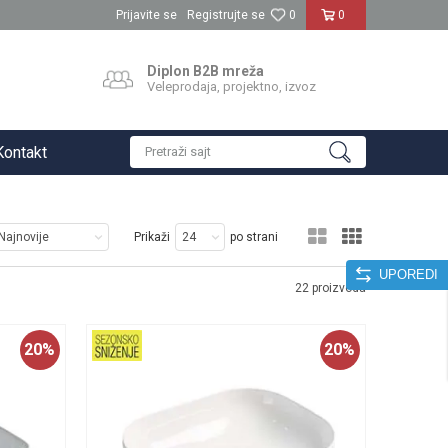
Prijavite se
Registrujte se
0
0
Diplon B2B mreža
Veleprodaja, projektno, izvoz
Kontakt
Pretraži sajt
Prikaži
po strani
UPOREDI
22
proizvoda
20
%
20
%