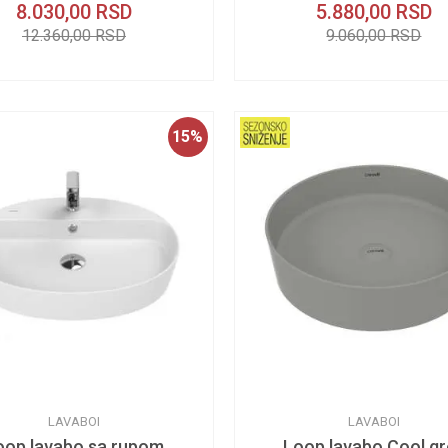
8.030,00
RSD
5.880,00
RSD
12.360,00
RSD
9.060,00
RSD
15
%
LAVABOI
LAVABOI
oop lavabo sa rupom
Loop lavabo Cool gr