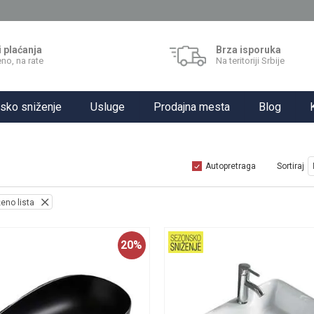
i plaćanja
Brza isporuka
no, na rate
Na teritoriji Srbije
sko sniženje
Usluge
Prodajna mesta
Blog
Autopretraga
Sortiraj
ženo lista
20
%