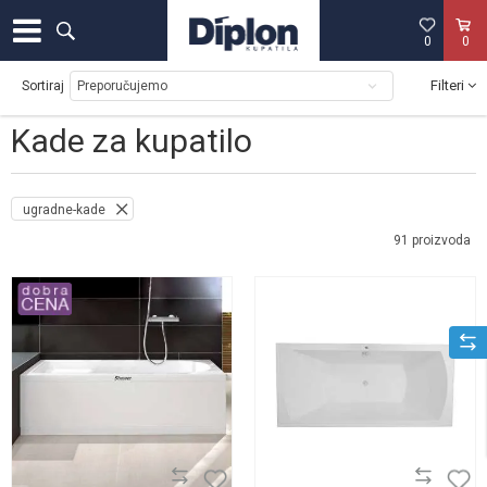
0
0
Filteri
Sortiraj
Kade za kupatilo
ugradne-kade
91
proizvoda