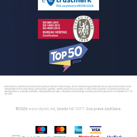
Bojleri
©2026
www.diplon.net
, Izrada
NB SOFT
. Sva prava zadržana.