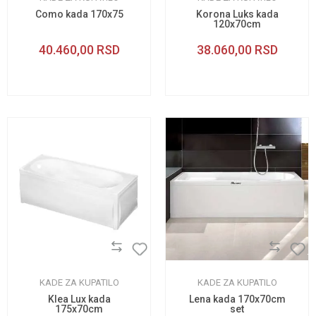
Como kada 170x75
Korona Luks kada
120x70cm
40.460,00
RSD
38.060,00
RSD
KADE ZA KUPATILO
KADE ZA KUPATILO
Klea Lux kada
Lena kada 170x70cm
175x70cm
set