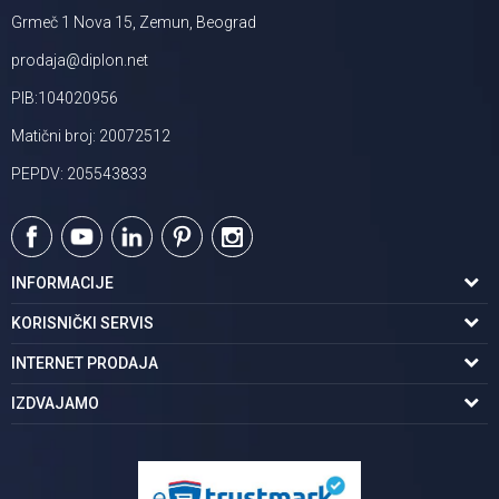
Grmeč 1 Nova 15, Zemun, Beograd
prodaja@diplon.net
PIB:104020956
Matični broj: 20072512
PEPDV: 205543833
INFORMACIJE
O nama
KORISNIČKI SERVIS
Podaci o trgovcu
Uslovi korišćenja
INTERNET PRODAJA
Brendovi u ponudi
Politika privatnosti
Kako kupiti
IZDVAJAMO
Karijera | postani deo tima
Kontakt i radno vreme
Načini plaćanja
Tuš kabine
Najčešća pitanja
Isporuka na adresu
Pločice za kupatilo
Reklamacije
Kupatilski nameštaj