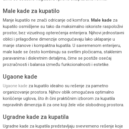
Male kade za kupatilo
Manje kupatilo ne znači odricanje od komfora.
Male kade
za
kupatilo osmišljene su tako da maksimalno iskoriste raspoloživi
prostor, bez vizuelnog opterećenja enterijera. Njihovi jednostavni
oblici i prilagođene dimenzije omogućavaju lako uklapanje u
manje stanove i kompaktna kupatila. U savremenom enterijeru,
male kade se često kombinuju sa svetlim pločicama, staklenim
paravanima i diskretnim detaljima, čime se postiže osećaj
prozračnosti i balansa između funkcionalnosti i estetike.
Ugaone kade
Ugaone kade
za kupatilo idealno su rešenje za pametno
organizovanje prostora. Njihov oblik omogućava optimalno
korišćenje uglova, što ih čini praktičnim izborom za kupatila
nepravilnih dimenzija ili za one koji žele više slobodnog prostora.
Ugradne kade za kupatila
Ugradne kade za kupatila predstavljaju svevremeno rešenje koje