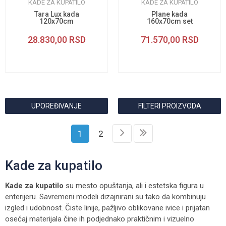
KADE ZA KUPATILO
KADE ZA KUPATILO
Tara Lux kada
Plane kada
120x70cm
160x70cm set
28.830,00
RSD
71.570,00
RSD
UPOREĐIVANJE
FILTERI PROIZVODA
1
2
Kade za kupatilo
Kade za kupatilo
su mesto opuštanja, ali i estetska figura u
enterijeru. Savremeni modeli dizajnirani su tako da kombinuju
izgled i udobnost. Čiste linije, pažljivo oblikovane ivice i prijatan
osećaj materijala čine ih podjednako praktičnim i vizuelno