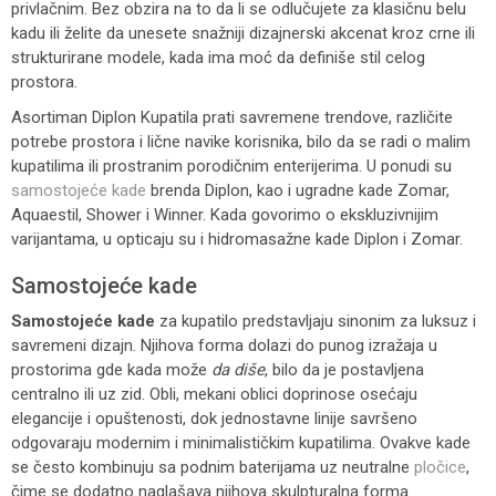
privlačnim. Bez obzira na to da li se odlučujete za klasičnu belu
kadu ili želite da unesete snažniji dizajnerski akcenat kroz crne ili
strukturirane modele, kada ima moć da definiše stil celog
prostora.
Asortiman Diplon Kupatila prati savremene trendove, različite
potrebe prostora i lične navike korisnika, bilo da se radi o malim
kupatilima ili prostranim porodičnim enterijerima. U ponudi su
samostojeće kade
brenda Diplon, kao i ugradne kade Zomar,
Aquaestil, Shower i Winner. Kada govorimo o ekskluzivnijim
varijantama, u opticaju su i hidromasažne kade Diplon i Zomar.
Samostojeće kade
Samostojeće kade
za kupatilo predstavljaju sinonim za luksuz i
savremeni dizajn. Njihova forma dolazi do punog izražaja u
prostorima gde kada može
da diše
, bilo da je postavljena
centralno ili uz zid. Obli, mekani oblici doprinose osećaju
elegancije i opuštenosti, dok jednostavne linije savršeno
odgovaraju modernim i minimalističkim kupatilima. Ovakve kade
se često kombinuju sa podnim baterijama uz neutralne
pločice
,
čime se dodatno naglašava njihova skulpturalna forma.