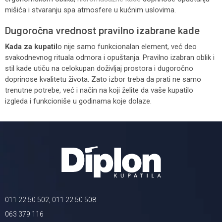
mišića i stvaranju spa atmosfere u kućnim uslovima.
Dugoročna vrednost pravilno izabrane kade
Kada za kupatil
o nije samo funkcionalan element, već deo
svakodnevnog rituala odmora i opuštanja. Pravilno izabran oblik i
stil kade utiču na celokupan doživljaj prostora i dugoročno
doprinose kvalitetu života. Zato izbor treba da prati ne samo
trenutne potrebe, već i način na koji želite da vaše kupatilo
izgleda i funkcioniše u godinama koje dolaze.
011 22 50 502, 011 22 50 508
063 379 116