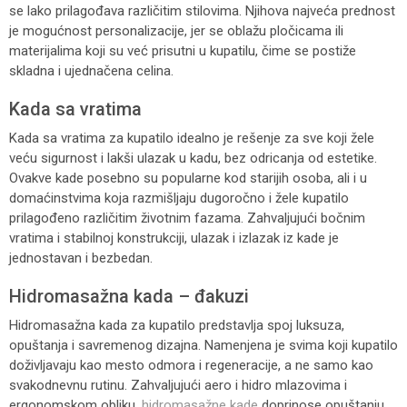
se lako prilagođava različitim stilovima. Njihova najveća prednost
je mogućnost personalizacije, jer se oblažu pločicama ili
materijalima koji su već prisutni u kupatilu, čime se postiže
skladna i ujednačena celina.
Kada sa vratima
Kada sa vratima za kupatilo idealno je rešenje za sve koji žele
veću sigurnost i lakši ulazak u kadu, bez odricanja od estetike.
Ovakve kade posebno su popularne kod starijih osoba, ali i u
domaćinstvima koja razmišljaju dugoročno i žele kupatilo
prilagođeno različitim životnim fazama. Zahvaljujući bočnim
vratima i stabilnoj konstrukciji, ulazak i izlazak iz kade je
jednostavan i bezbedan.
Hidromasažna kada – đakuzi
Hidromasažna kada za kupatilo predstavlja spoj luksuza,
opuštanja i savremenog dizajna. Namenjena je svima koji kupatilo
doživljavaju kao mesto odmora i regeneracije, a ne samo kao
svakodnevnu rutinu. Zahvaljujući aero i hidro mlazovima i
ergonomskom obliku,
hidromasažne kade
doprinose opuštanju