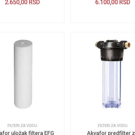
2.650,00
RSD
6.100,00
RSD
FILTERI ZA VODU
FILTERI ZA VODU
afor uložak filtera EFG
Akvafor predfilter 