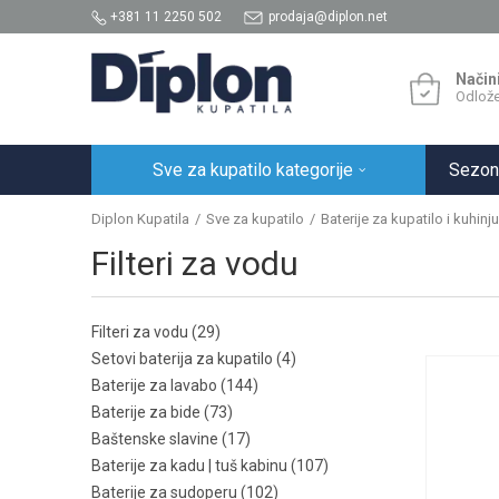
+381 11 2250 502
prodaja@diplon.net
Način
Odlože
Sve za kupatilo kategorije
Sezon
Diplon Kupatila
Sve za kupatilo
Baterije za kupatilo i kuhinju
Filteri za vodu
Filteri za vodu
(29)
Setovi baterija za kupatilo
(4)
Baterije za lavabo
(144)
Baterije za bide
(73)
Baštenske slavine
(17)
Baterije za kadu | tuš kabinu
(107)
Baterije za sudoperu
(102)