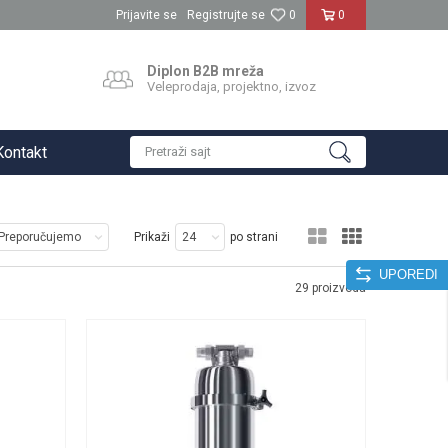
Prijavite se
Registrujte se
0
0
Diplon B2B mreža
Veleprodaja, projektno, izvoz
Kontakt
Pretraži sajt
Prikaži
po strani
UPOREDI
29
proizvoda