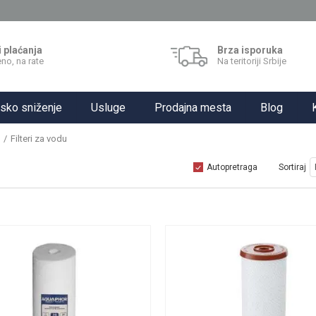
i plaćanja
Brza isporuka
no, na rate
Na teritoriji Srbije
sko sniženje
Usluge
Prodajna mesta
Blog
Filteri za vodu
Autopretraga
Sortiraj