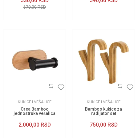
530,00
RSD
590,00
RSD
670,00
RSD
KUKICE I VEŠALICE
KUKICE I VEŠALICE
Orea Bamboo
Bamboo kukice za
jednostruka vešalica
radijator set
2.000,00
RSD
750,00
RSD