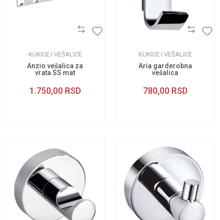
KUKICE I VEŠALICE
KUKICE I VEŠALICE
Anzio vešalica za
Aria garderobna
vrata SS mat
vešalica
1.750,00
RSD
780,00
RSD