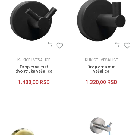
KUKICE I VEŠALICE
KUKICE I VEŠALICE
Drop crna mat
Drop crna mat
dvostruka vešalica
vešalica
1.400,00
RSD
1.320,00
RSD