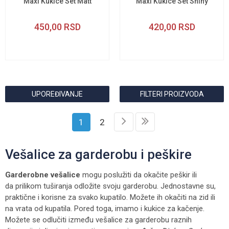
Maxi Kukice Set Matt
Maxi Kukice Set Shiny
450,00
RSD
420,00
RSD
UPOREĐIVANJE
FILTERI PROIZVODA
1
2
Vešalice za garderobu i peškire
Garderobne vešalice
mogu poslužiti da okačite peškir ili
da prilikom tuširanja odložite svoju garderobu. Jednostavne su,
praktične i korisne za svako kupatilo. Možete ih okačiti na zid ili
na vrata od kupatila. Pored toga, imamo i kukice za kačenje.
Možete se odlučiti između vešalice za garderobu raznih