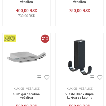
vešalica
vešalica
400,00
RSD
750,00
RSD
730,00
RSD
21
%
KUKICE I VEŠALICE
KUKICE I VEŠALICE
Slim garderobna
Vieste Black dupla
vešalica
kukica za kabinu