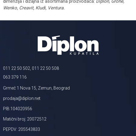
dimenzija i dizajna iz asortimana proizvođača:
Diplon, Grohe,
Wenko, Creavit, Kludi, Ventura.
011 22 50 502, 011 22 50 508
063 379 116
Grmeč 1 Nova 15, Zemun, Beograd
prodaja@diplon.net
PIB:104020956
Matični broj: 20072512
PEPDV: 205543833