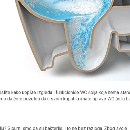
lite kako uopšte izgleda i funkcioniše WC šolja koja nema sta
 smo da ćete poželeti da u svom kupatilu imate upravo WC šolju b
ju? Sigurni smo da su bakterije, i to ne bez razloga. Zbog svoje