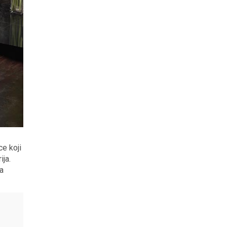
e koji
ija.
 a