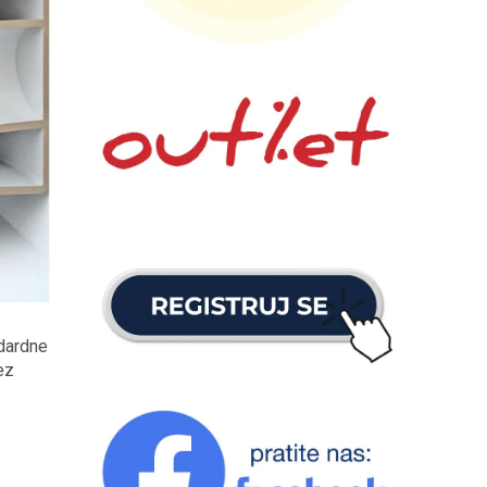
ndardne
ez