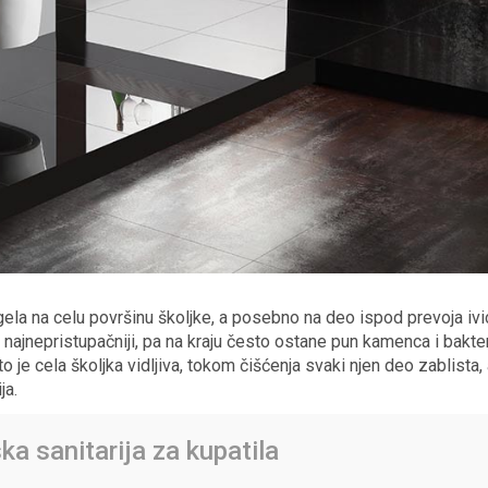
la na celu površinu školjke, a posebno na deo ispod prevoja ivic
 i najnepristupačniji, pa na kraju često ostane pun kamenca i bakter
 je cela školjka vidljiva, tokom čišćenja svaki njen deo zablista,
ja.
ka sanitarija za kupatila