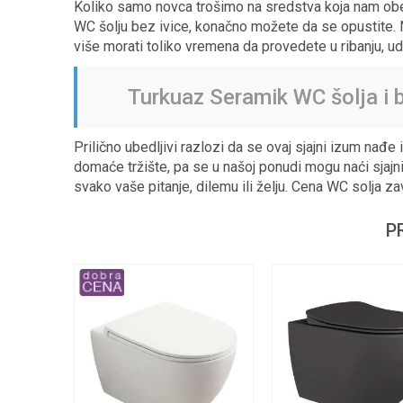
Koliko samo novca trošimo na sredstva koja nam obeć
WC šolju bez ivice, konačno možete da se opustite. N
više morati toliko vremena da provedete u ribanju, ud
Turkuaz Seramik WC šolja i 
Prilično ubedljivi razlozi da se ovaj sjajni izum nađe
domaće tržište, pa se u našoj ponudi mogu naći sjaj
svako vaše pitanje, dilemu ili želju. Cena WC solja zavi
P