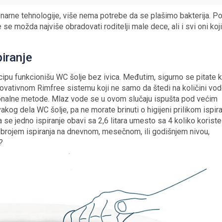
narne tehnologije, više nema potrebe da se plašimo bakterija. P
 se možda najviše obradovati roditelji male dece, ali i svi oni koj
piranje
ipu funkcionišu WC šolje bez ivica. Međutim, sigurno se pitate k
 inovativnom Rimfree sistemu koji ne samo da štedi na količini vod
icionalne metode. Mlaz vode se u ovom slučaju ispušta pod većim
akog dela WC šolje, pa ne morate brinuti o higijeni prilikom ispira
e jedno ispiranje obavi sa 2,6 litara umesto sa 4 koliko koriste
brojem ispiranja na dnevnom, mesečnom, ili godišnjem nivou,
?