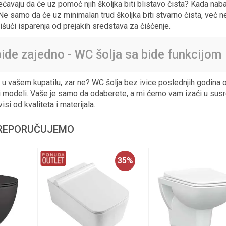
avaju da će uz pomoć njih školjka biti blistavo čista? Kada naba
e samo da će uz minimalan trud školjka biti stvarno čista, već n
išući isparenja od prejakih sredstava za čišćenje.
bide zajedno - WC šolja sa bide funkcijom
 i u vašem kupatilu, zar ne? WC šolja bez ivice poslednjih godina o
ni modeli. Vaše je samo da odaberete, a mi ćemo vam izaći u susr
si od kvaliteta i materijala.
REPORUČUJEMO
35
%