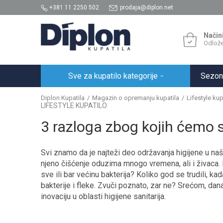
+381 11 2250 502
prodaja@diplon.net
Način
Odlože
Sve za kupatilo kategorije
Sezon
Diplon Kupatila
Magazin o opremanju kupatila
Lifestyle kup
LIFESTYLE KUPATILO
3 razloga zbog kojih ćemo s
Svi znamo da je najteži deo održavanja higijene u na
njeno čišćenje oduzima mnogo vremena, ali i živaca. 
sve ili bar većinu bakterija? Koliko god se trudili, 
bakterije i fleke. Zvuči poznato, zar ne? Srećom, dan
inovaciju u oblasti higijene sanitarija.