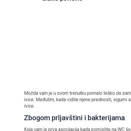
Možda vam je u ovom trenutku pomalo teško da zamis
ivice. Međutim, kada vidite njene prednosti, sigurni
ivice.
Zbogom prljavštini i bakterijama
Koja vam je prva asocijacija kada pomislite na WC šol