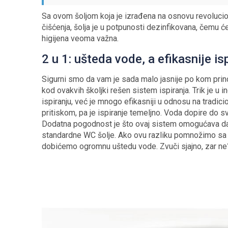
Sa ovom šoljom koja je izrađena na osnovu revolucio
čišćenja, šolja je u potpunosti dezinfikovana, čemu će
higijena veoma važna.
2 u 1: ušteda vode, a efikasnije is
Sigurni smo da vam je sada malo jasnije po kom princ
kod ovakvih školjki rešen sistem ispiranja. Trik je u
ispiranju, već je mnogo efikasniji u odnosu na trad
pritiskom, pa je ispiranje temeljno. Voda dopire do sv
Dodatna pogodnost je što ovaj sistem omogućava da s
standardne WC šolje. Ako ovu razliku pomnožimo sa 
dobićemo ogromnu uštedu vode. Zvuči sjajno, zar ne