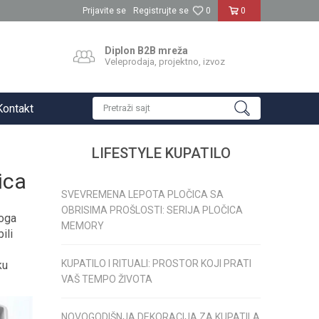
Prijavite se
Registrujte se
0
0
Diplon B2B mreža
Veleprodaja, projektno, izvoz
Kontakt
Pretraži sajt
LIFESTYLE KUPATILO
ica
SVEVREMENA LEPOTA PLOČICA SA
OBRISIMA PROŠLOSTI: SERIJA PLOČICA
toga
MEMORY
ili
KUPATILO I RITUALI: PROSTOR KOJI PRATI
ku
VAŠ TEMPO ŽIVOTA
NOVOGODIŠNJA DEKORACIJA ZA KUPATILA