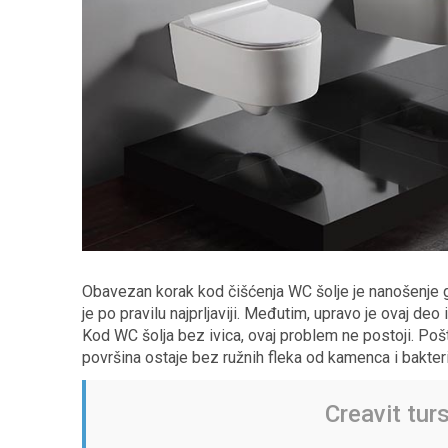
Obavezan korak kod čišćenja WC šolje je nanošenje ge
je po pravilu najprljaviji. Međutim, upravo je ovaj deo
Kod WC šolja bez ivica, ovaj problem ne postoji. Pošto
površina ostaje bez ružnih fleka od kamenca i bakteri
Creavit turs