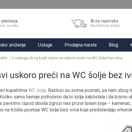
i plaćanja
Brza isporuka
no, na rate
Na teritoriji Srbije
sko sniženje
Usluge
Prodajna mesta
Blog
atilo
3 razloga zbog kojih ćemo svi uskoro preći na WC šolje bez ivica
vi uskoro preći na WC šolje bez iv
šim kupatilima
WC šolja
. Razlozi su svima poznati, pa nam zbog 
Koliko samo hemije potrošimo da bi šolja zablistala i da bismo ub
kada zavirimo ispod oboda zgrozi nas prizor braon boje – kamenac,
as na tržištu postoje WC šolje bez ivica koje predstavljaju vrhuns