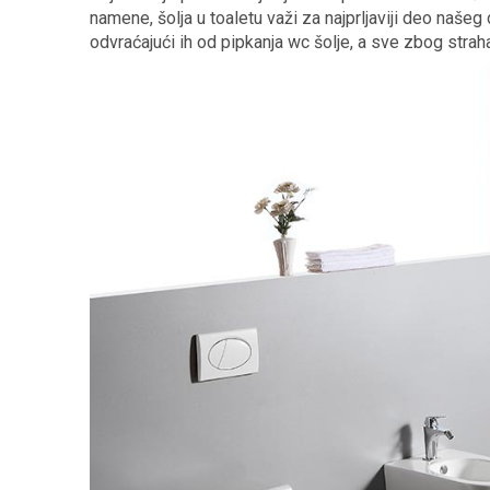
namene, šolja u toaletu važi za najprljaviji deo na
odvraćajući ih od pipkanja wc šolje, a sve zbog straha 