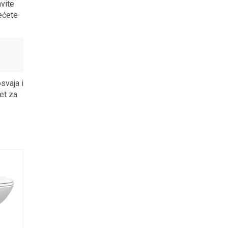
vite
ećete
svaja i
et za