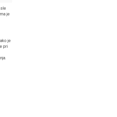
osle
ima je
ako je
e pri
nja.