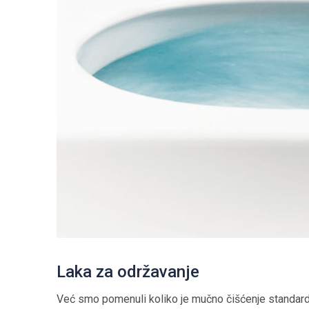
Laka za održavanje
Već smo pomenuli koliko je mučno čišćenje standardn