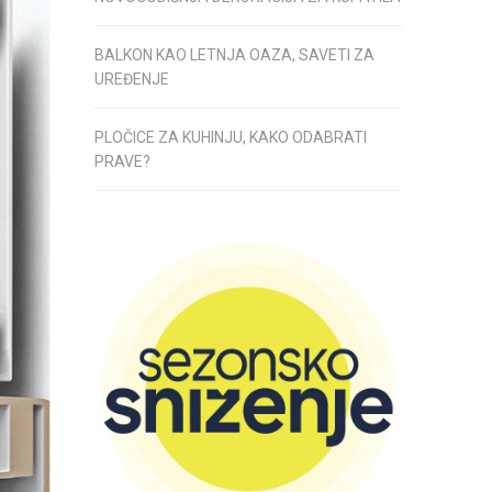
BALKON KAO LETNJA OAZA, SAVETI ZA
UREĐENJE
PLOČICE ZA KUHINJU, KAKO ODABRATI
PRAVE?