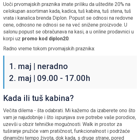
Uoči prvomajskih praznika imate priliku da uštedite 20% na
celokupan asortiman kada, kadica, tuš kabina, tuš stena, tuš
vrata i kanalica brenda Diplon. Popust se odnosi na redovne
cene, odnosno ne odnosi se na već snižene proizvode. U
salonu popust se obračunava na kasi, a u online prodavnici u
korpi uz
promo kod diplon20
.
Radno vreme tokom prvomajskih praznika:
1. maj | neradno
2. maj | 09.00 - 17.00h
Kada ili tuš kabina?
Večita dilema - šta odabrati. Mi kažemo da izaberete ono što
vam je najudobnije i što ispunjava sve potrebe vaše porodice,
uzevši u obzir tehničke mogućnosti. Walk in prostor za
tuširanje pružiće vam pratičnost, funkcionalnost i podržaće
dinamični tempo života, dok kada, s druge strane, pored