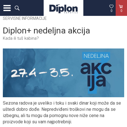
0
0
SERVISNE INFORMACIJE
Diplon+ nedeljna akcija
Kada ili tuš kabina?
Sezona radova je uveliko i toku i svaki dinar koji može da se
uštedi dobro dođe. Nepredviđeni troškovi ne mogu da se
izbegnu, ali tu mogu da pomognu nove niže cene na
proizvode koji su vam najpotrebniji.