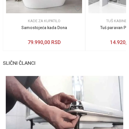
KADE ZA KUPATILO
TUŠ KABINE 
Samostojeća kada Dona
Tuš paravan Pa
79.990,00
RSD
14.920,
SLIČNI ČLANCI