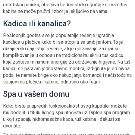
estetskog učinka, obećava hedonistički ugođaj koji vam tuš
kabina ne može pružiti. Izbor je isključivo na vama.
Kadica ili kanalica?
Poslednjih godina sve je popularnije rešenje ugradnja
kanalice u pločice kako bi se stopila sa ambijentom. To je
dizajnerski najčistije rešenje, ali je održavanje za nijansu
komplikovanije u odnosu na tradicionalnu akrilu tuš kadicu
koja zahteva minimum energije za održavanje higijene. Na tuš
kadicu se paravan jednostavno montira, izdignuta je od nivoa
poda, te nemate brige oko nakupljanja kamenca i nečistoća na
spojevima pločica i kabine, odnosno oko fugni.
Spa u vašem domu
Kako biste unapredili funkcionalnost svog kupatilo, možete
mu dodeliti i titulu ličnog spa utočišta uz Diplon spa program
u koji spadaju hidromasažna kada, tuš kabina i đakuzi za
dvorište.