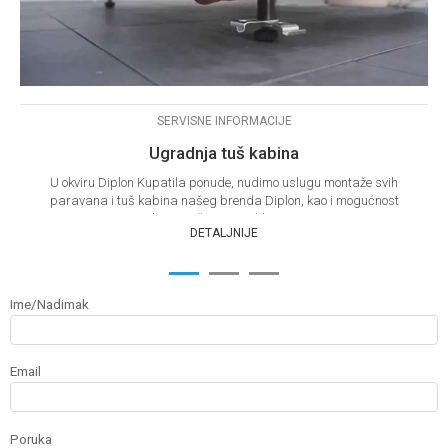
SERVISNE INFORMACIJE
Ugradnja tuš kabina
U okviru Diplon Kupatila ponude, nudimo uslugu montaže svih
paravana i tuš kabina našeg brenda Diplon, kao i mogućnost
demontaže postojećih par...
DETALJNIJE
1
2
3
Ime/Nadimak
Email
Poruka