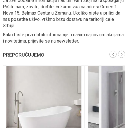
Za sve dodatne informacije naš tim vam stoji na raspolaganju.
Pišite nam, zovite, dođite, čekamo vas na adresi Grmeč 1
Nova 15, Belmax Centar u Zemunu. Ukoliko niste u prilici da
nas posetite uživo, vršimo brzu dostavu na teritoriji cele
Srbije.
Kako biste prvi dobili informacije o našim najnovijim akcijama
i novitetima, prijavite se na newsletter.
PREPORUČUJEMO