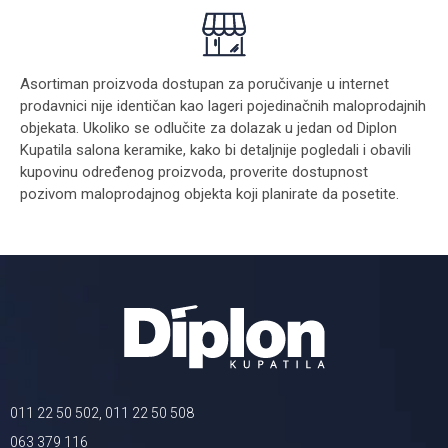
Asortiman proizvoda dostupan za poručivanje u internet
prodavnici nije identičan kao lageri pojedinačnih maloprodajnih
objekata. Ukoliko se odlučite za dolazak u jedan od Diplon
Kupatila salona keramike, kako bi detaljnije pogledali i obavili
kupovinu određenog proizvoda, proverite dostupnost
pozivom maloprodajnog objekta koji planirate da posetite.
011 22 50 502, 011 22 50 508
063 379 116