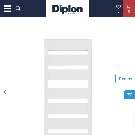
0
0
Pomoć