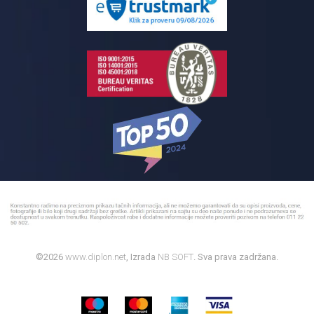
Kupatilski nameštaj
Bojleri
©2026
www.diplon.net
, Izrada
NB SOFT
. Sva prava zadržana.