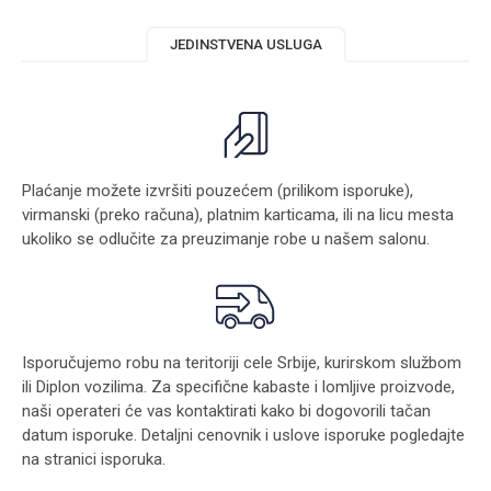
JEDINSTVENA USLUGA
Plaćanje možete izvršiti pouzećem (prilikom isporuke),
virmanski (preko računa), platnim karticama, ili na licu mesta
ukoliko se odlučite za preuzimanje robe u našem salonu.
Isporučujemo robu na teritoriji cele Srbije, kurirskom službom
ili Diplon vozilima. Za specifične kabaste i lomljive proizvode,
naši operateri će vas kontaktirati kako bi dogovorili tačan
datum isporuke. Detaljni cenovnik i uslove isporuke pogledajte
na stranici
isporuka
.