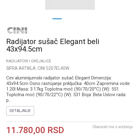
1
2
3
Radijator sušač Elegant beli
43x94.5cm
RADIJATORI I GREJALICE
ŠIFRA ARTIKLA:
CINI 5207EL40W
Cini aluminijumski radijator sušač Elegant Dimenzija:
43x94.5cm Osno rastojanje priključka: 40cm Zapremina vode:
1.20l Masa: 3.17kg Toplotna moć (90/70/20°C) (W): 551
Toplotna moć (90/70/22°C) (W): 531 Boja: Bela Uslovi rada:
p
...
DETALJNIJE
Obavesti me o sniženju
11.780,00
RSD