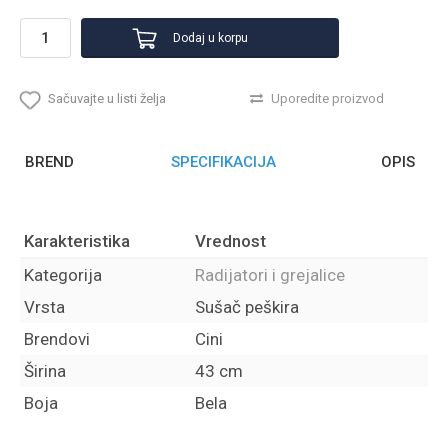
Dodaj u korpu
Sačuvajte u listi želja
Uporedite proizvod
BREND
SPECIFIKACIJA
OPIS
Karakteristika
Vrednost
Kategorija
Radijatori i grejalice
Vrsta
Sušač peškira
Brendovi
Cini
Širina
43 cm
Boja
Bela