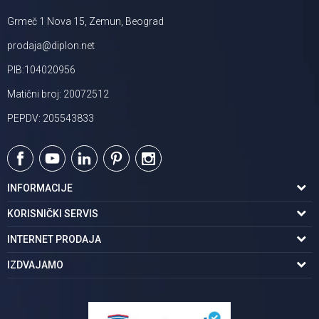
Grmeč 1 Nova 15, Zemun, Beograd
prodaja@diplon.net
PIB:104020956
Matični broj: 20072512
PEPDV: 205543833
INFORMACIJE
O nama
KORISNIČKI SERVIS
Podaci o trgovcu
Uslovi korišćenja
INTERNET PRODAJA
Brendovi u ponudi
Politika privatnosti
Kako kupiti
IZDVAJAMO
Karijera | postani deo tima
Kontakt i radno vreme
Načini plaćanja
Tuš kabine
Najčešća pitanja
Isporuka na adresu
Pločice za kupatilo
Reklamacije