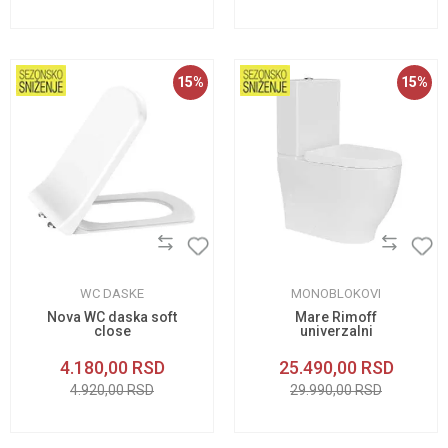
15
%
15
%
WC DASKE
MONOBLOKOVI
Nova WC daska soft
Mare Rimoff
close
univerzalni
monoblok
4.180,00
RSD
25.490,00
RSD
4.920,00
RSD
29.990,00
RSD