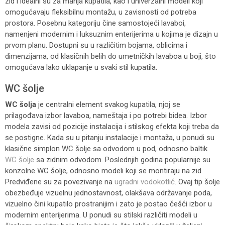
zid i idealni su za manja kupatila, kao i univerzalni modeli koji
omogućavaju fleksibilnu montažu, u zavisnosti od potreba
prostora. Posebnu kategoriju čine samostojeći lavaboi,
namenjeni modernim i luksuznim enterijerima u kojima je dizajn u
prvom planu. Dostupni su u različitim bojama, oblicima i
dimenzijama, od klasičnih belih do umetničkih lavaboa u boji, što
omogućava lako uklapanje u svaki stil kupatila.
WC šolje
WC šolja
je centralni element svakog kupatila, njoj se
prilagođava izbor lavaboa, nameštaja i po potrebi bidea. Izbor
modela zavisi od pozicije instalacija i stilskog efekta koji treba da
se postigne. Kada su u pitanju instalacije i montaža, u ponudi su
klasične simplon WC šolje sa odvodom u pod, odnosno baltik
WC šolje
sa zidnim odvodom. Poslednjih godina popularnije su
konzolne WC šolje, odnosno modeli koji se montiraju na zid.
Predviđene su za povezivanje na
ugradni vodokotlić
. Ovaj tip šolje
obezbeđuje vizuelnu jednostavnost, olakšava održavanje poda,
vizuelno čini kupatilo prostranijim i zato je postao češći izbor u
modernim enterijerima. U ponudi su stilski različiti modeli u