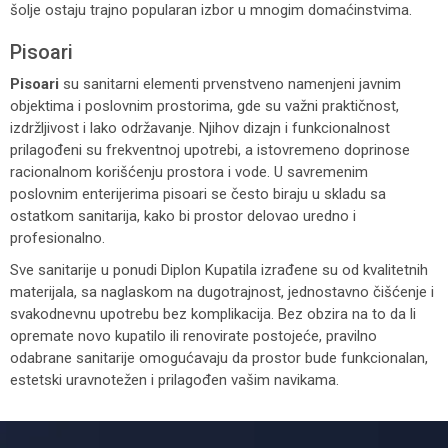
šolje ostaju trajno popularan izbor u mnogim domaćinstvima.
Pisoari
Pisoari
su sanitarni elementi prvenstveno namenjeni javnim
objektima i poslovnim prostorima, gde su važni praktičnost,
izdržljivost i lako održavanje. Njihov dizajn i funkcionalnost
prilagođeni su frekventnoj upotrebi, a istovremeno doprinose
racionalnom korišćenju prostora i vode. U savremenim
poslovnim enterijerima pisoari se često biraju u skladu sa
ostatkom sanitarija, kako bi prostor delovao uredno i
profesionalno.
Sve sanitarije u ponudi Diplon Kupatila izrađene su od kvalitetnih
materijala, sa naglaskom na dugotrajnost, jednostavno čišćenje i
svakodnevnu upotrebu bez komplikacija. Bez obzira na to da li
opremate novo kupatilo ili renovirate postojeće, pravilno
odabrane sanitarije omogućavaju da prostor bude funkcionalan,
estetski uravnotežen i prilagođen vašim navikama.