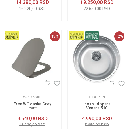
14.380,00
RSD
19.250,00
RSD
16.920,00
RSD
22.650,00
RSD
15
%
12
%
WC DASKE
SUDOPERE
Free WC daska Grey
Inox sudopera
matt
Venera 510
9.540,00
RSD
4.990,00
RSD
11.220,00
RSD
5.650,00
RSD