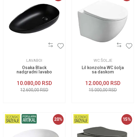
LAVABOI
WC ŠOLJE
Osaka Black
Lil konzolna WC šolja
nadgradni lavabo
sa daskom
10.080,00
RSD
12.000,00
RSD
12.600,00
RSD
15.000,00
RSD
20
%
15
%