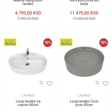
Manila nadgradni
Tetra konzolna WC
lavabo
šolja
4.790,00
RSD
11.470,00
RSD
5.990,00
RSD
13.500,00
RSD
15
%
15
%
LAVABOI
LAVABOI
Loop lavabo sa
Loop lavabo Cool
rupom 60cm
grey 45cm