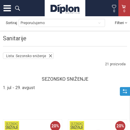
0
0
Filteri
Sortiraj
Sanitarije
Lista: Sezonsko sniženje
21
proizvoda
SEZONSKO SNIŽENJE
1. jul - 29. avgust
20
%
20
%