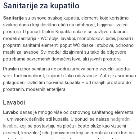
Sanitarije za kupatilo
Sanitarije
su osnova svakog kupatila, elementi koje koristimo
svakog dana i koji direktno utiču na udobnost, higijenu i izgled
prostora. U ponudi Diplon Kupatila nalaze se pažljivo odabrani
modeli sanitarija - WC šolje, lavaboi, monoblokovi, bidei, pisoari i
propratni sanitarni elementi poput WC daske i stubova, odnosno
maski za lavaboe. Svi modeli dizajnirani su tako da odgovore
potrebama savremenih domaćinstava, ali i javnih prostora.
Pravilan izbor sanitarija ne podrazumeva samo vizuelni ugođaj,
već i funkcionalnost, trajnost i lako održavanje. Zato je asortiman
prilagođeni različitim tipovima kupatila – od manjih prostora do
prostranih, modernih enterijera.
Lavaboi
Lavabo
danas je mnogo više od osnovnog sanitarnog elementa
– umivaonik definiše stil kupatila. U ponudi se nalaze
nadgradni
lavaboi
, koji se postavljaju na ploču i često služe kao vizuelni
akcenat, konzolni (zidni) umivaonici koji se montiraju direktno na