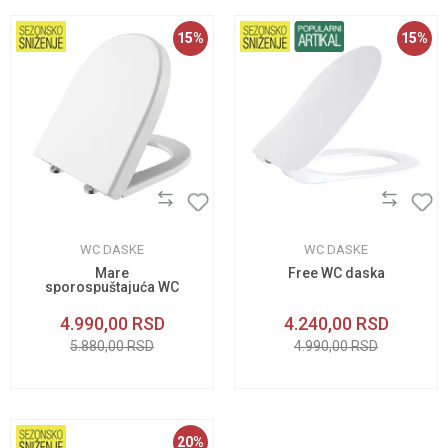
15
%
15
%
WC DASKE
WC DASKE
Mare
Free WC daska
sporospuštajuća WC
daska
4.990,00
RSD
4.240,00
RSD
5.880,00
RSD
4.990,00
RSD
20
%