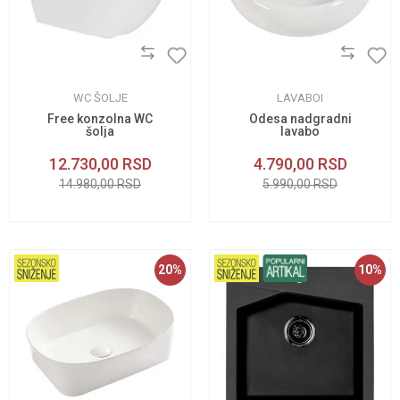
WC ŠOLJE
LAVABOI
Free konzolna WC
Odesa nadgradni
šolja
lavabo
12.730,00
RSD
4.790,00
RSD
14.980,00
RSD
5.990,00
RSD
20
%
10
%