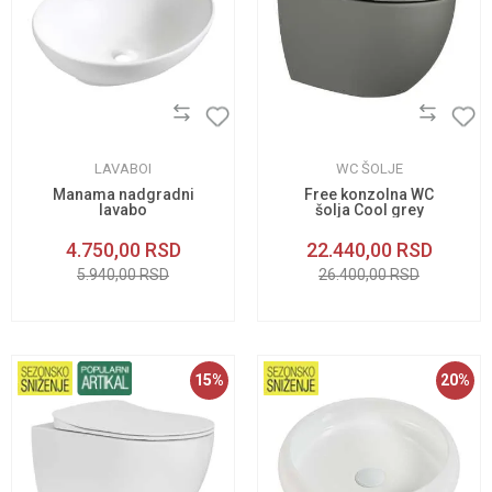
LAVABOI
WC ŠOLJE
Manama nadgradni
Free konzolna WC
lavabo
šolja Cool grey
4.750,00
RSD
22.440,00
RSD
5.940,00
RSD
26.400,00
RSD
15
%
20
%