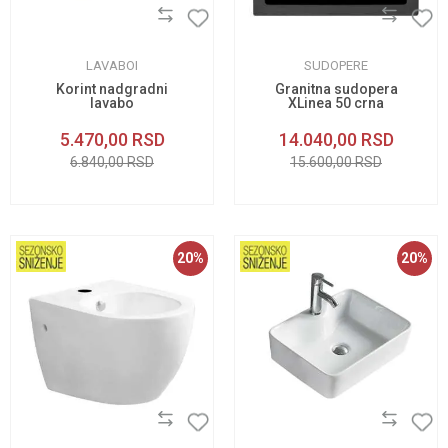
LAVABOI
SUDOPERE
Korint nadgradni
Granitna sudopera
lavabo
XLinea 50 crna
5.470,00
RSD
14.040,00
RSD
6.840,00
RSD
15.600,00
RSD
20
%
20
%