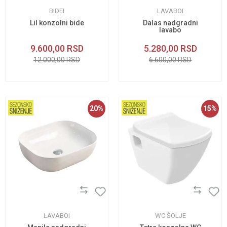
BIDEI
LAVABOI
Lil konzolni bide
Dalas nadgradni
lavabo
9.600,00
RSD
5.280,00
RSD
12.000,00
RSD
6.600,00
RSD
20
%
15
%
LAVABOI
WC ŠOLJE