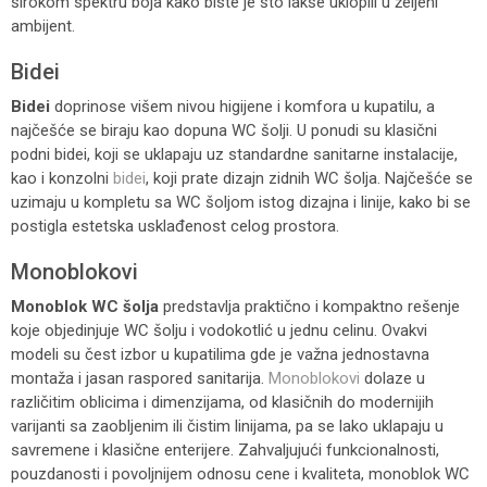
širokom spektru boja kako biste je što lakše uklopili u željeni
ambijent.
Bidei
Bidei
doprinose višem nivou higijene i komfora u kupatilu, a
najčešće se biraju kao dopuna WC šolji. U ponudi su klasični
podni bidei, koji se uklapaju uz standardne sanitarne instalacije,
kao i konzolni
bidei
, koji prate dizajn zidnih WC šolja. Najčešće se
uzimaju u kompletu sa WC šoljom istog dizajna i linije, kako bi se
postigla estetska usklađenost celog prostora.
Monoblokovi
Monoblok
WC šolja
predstavlja praktično i kompaktno rešenje
koje objedinjuje WC šolju i vodokotlić u jednu celinu. Ovakvi
modeli su čest izbor u kupatilima gde je važna jednostavna
montaža i jasan raspored sanitarija.
Monoblokovi
dolaze u
različitim oblicima i dimenzijama, od klasičnih do modernijih
varijanti sa zaobljenim ili čistim linijama, pa se lako uklapaju u
savremene i klasične enterijere. Zahvaljujući funkcionalnosti,
pouzdanosti i povoljnijem odnosu cene i kvaliteta, monoblok WC