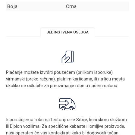
Boja
Crna
JEDINSTVENA USLUGA
Plaćanje možete izvršiti pouzećem (prilikom isporuke),
virmanski (preko računa), platnim karticama, ili na licu mesta
ukoliko se odlučite za preuzimanje robe u našem salonu.
Isporučujemo robu na teritoriji cele Srbije, kurirskom službom
ili Diplon vozilima. Za specifične kabaste i lomljive proizvode,
naši operateri će vas kontaktirati kako bi dogovorili tačan