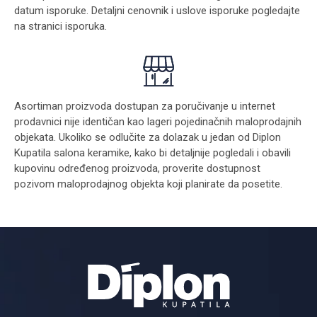
datum isporuke. Detaljni cenovnik i uslove isporuke pogledajte
na stranici
isporuka
.
Asortiman proizvoda dostupan za poručivanje u internet
prodavnici nije identičan kao lageri pojedinačnih maloprodajnih
objekata. Ukoliko se odlučite za dolazak u jedan od Diplon
Kupatila salona keramike, kako bi detaljnije pogledali i obavili
kupovinu određenog proizvoda, proverite dostupnost
pozivom maloprodajnog objekta koji planirate da posetite.