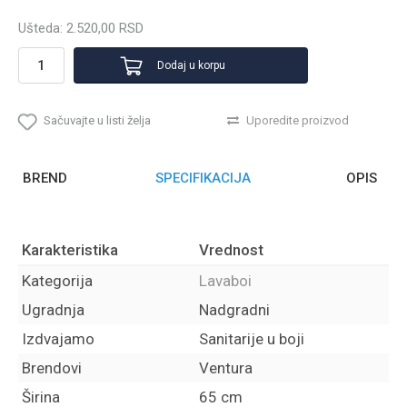
Ušteda:
2.520,00
RSD
Dodaj u korpu
Sačuvajte u listi želja
Uporedite proizvod
BREND
SPECIFIKACIJA
OPIS
Karakteristika
Vrednost
Kategorija
Lavaboi
Ugradnja
Nadgradni
Izdvajamo
Sanitarije u boji
Brendovi
Ventura
Širina
65 cm