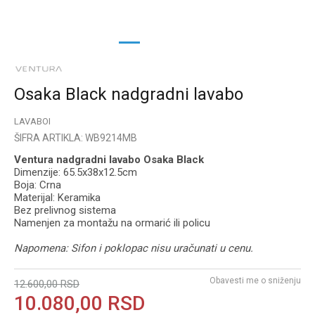
1
2
3
Osaka Black nadgradni lavabo
LAVABOI
ŠIFRA ARTIKLA:
WB9214MB
Ventura nadgradni lavabo Osaka Black
Dimenzije: 65.5x38x12.5cm
Boja: Crna
Materijal: Keramika
Bez prelivnog sistema
Namenjen za montažu na ormarić ili policu
Napomena: Sifon i poklopac nisu uračunati u cenu.
Obavesti me o sniženju
12.600,00
RSD
10.080,00
RSD