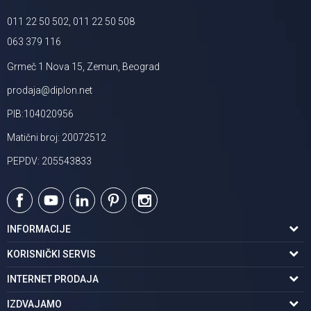
011 22 50 502, 011 22 50 508
063 379 116
Grmeč 1 Nova 15, Zemun, Beograd
prodaja@diplon.net
PIB:104020956
Matični broj: 20072512
PEPDV: 205543833
INFORMACIJE
O nama
KORISNIČKI SERVIS
Podaci o trgovcu
Uslovi korišćenja
INTERNET PRODAJA
Brendovi u ponudi
Politika privatnosti
Kako kupiti
IZDVAJAMO
Karijera | postani deo tima