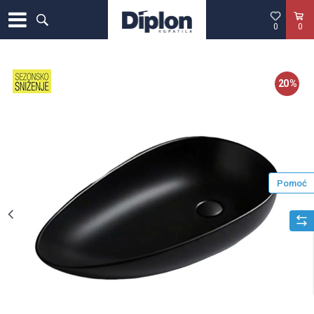
0
0
20
%
Pomoć