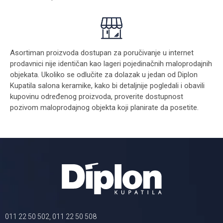
Asortiman proizvoda dostupan za poručivanje u internet
prodavnici nije identičan kao lageri pojedinačnih maloprodajnih
objekata. Ukoliko se odlučite za dolazak u jedan od Diplon
Kupatila salona keramike, kako bi detaljnije pogledali i obavili
kupovinu određenog proizvoda, proverite dostupnost
pozivom maloprodajnog objekta koji planirate da posetite.
011 22 50 502, 011 22 50 508