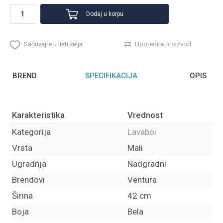
Dodaj u korpu
Sačuvajte u listi želja
Uporedite proizvod
BREND
SPECIFIKACIJA
OPIS
Karakteristika
Vrednost
Kategorija
Lavaboi
Vrsta
Mali
Ugradnja
Nadgradni
Brendovi
Ventura
Širina
42 cm
Boja
Bela