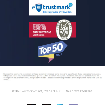
Pločice za kupatilo
Reklamacije
Kupatilski nameštaj
Bojleri
©2026
www.diplon.net
, Izrada
NB SOFT
. Sva prava zadržana.