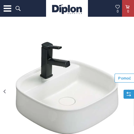
0
0
Pomoć