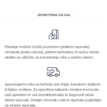
JEDINSTVENA USLUGA
Plaćanje možete izvršiti pouzećem (prilikom isporuke),
virmanski (preko računa), platnim karticama, ili na licu mesta
ukoliko se odlučite za preuzimanje robe u našem salonu.
Isporučujemo robu na teritoriji cele Srbije, kurirskom službom
ili Diplon vozilima. Za specifične kabaste i lomljive proizvode,
naši operateri će vas kontaktirati kako bi dogovorili tačan
datum isporuke. Detaljni cenovnik i uslove isporuke pogledajte
na stranici
isporuka
.