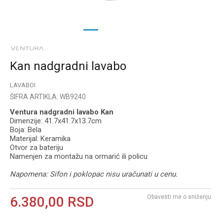
1
2
3
Kan nadgradni lavabo
LAVABOI
ŠIFRA ARTIKLA:
WB9240
Ventura nadgradni lavabo Kan
Dimenzije: 41.7x41.7x13.7cm
Boja: Bela
Materijal: Keramika
Otvor za bateriju
Namenjen za montažu na ormarić ili policu
Napomena: Sifon i poklopac nisu uračunati u cenu.
Obavesti me o sniženju
6.380,00
RSD