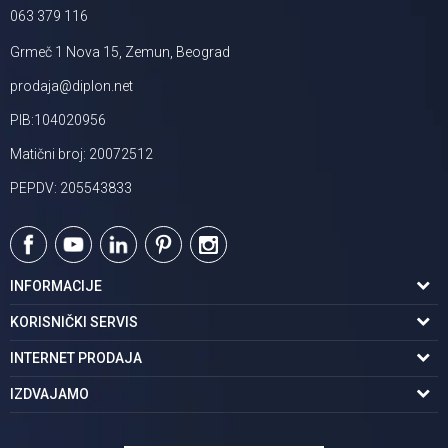
063 379 116
Grmeč 1 Nova 15, Zemun, Beograd
prodaja@diplon.net
PIB:104020956
Matični broj: 20072512
PEPDV: 205543833
INFORMACIJE
O nama
KORISNIČKI SERVIS
Podaci o trgovcu
Uslovi korišćenja
INTERNET PRODAJA
Brendovi u ponudi
Politika privatnosti
Kako kupiti
IZDVAJAMO
Karijera | postani deo tima
Kontakt i radno vreme
Načini plaćanja
Tuš kabine
Najčešća pitanja
Isporuka na adresu