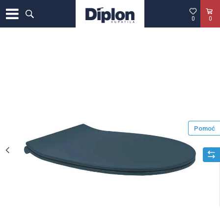
0
0
Pomoć