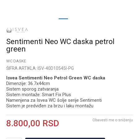
1
2
Sentimenti Neo WC daska petrol
green
WC DASKE
ŠIFRA ARTIKLA:
ISV-40D10545I-PG
Isvea Sentimenti Neo Petrol Green WC daska
Dimenzije: 36.7x44cm
Sistem sporog zatvaranja
Sistem montaže: Smart Fix Plus
Namenjena za Isvea WC šolje serije Sentimenti
Sistem je predviđen za brzu i laku montažu
Obavesti me o sniženju
8.800,00
RSD