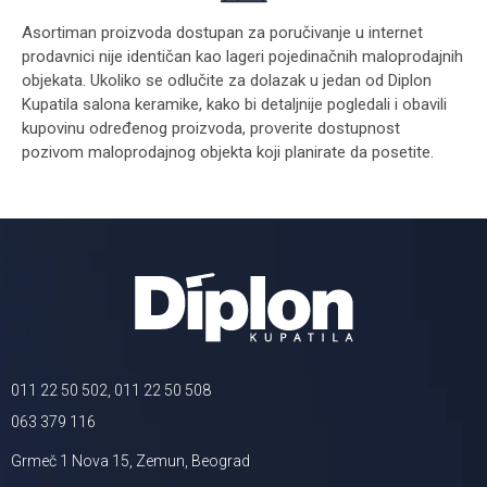
Asortiman proizvoda dostupan za poručivanje u internet
prodavnici nije identičan kao lageri pojedinačnih maloprodajnih
objekata. Ukoliko se odlučite za dolazak u jedan od Diplon
Kupatila salona keramike, kako bi detaljnije pogledali i obavili
kupovinu određenog proizvoda, proverite dostupnost
pozivom maloprodajnog objekta koji planirate da posetite.
011 22 50 502, 011 22 50 508
063 379 116
Grmeč 1 Nova 15, Zemun, Beograd