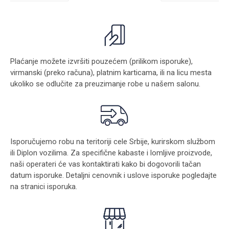
Plaćanje možete izvršiti pouzećem (prilikom isporuke),
virmanski (preko računa), platnim karticama, ili na licu mesta
ukoliko se odlučite za preuzimanje robe u našem salonu.
Isporučujemo robu na teritoriji cele Srbije, kurirskom službom
ili Diplon vozilima. Za specifične kabaste i lomljive proizvode,
naši operateri će vas kontaktirati kako bi dogovorili tačan
datum isporuke. Detaljni cenovnik i uslove isporuke pogledajte
na stranici
isporuka
.