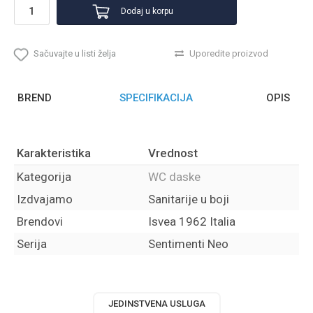
Dodaj u korpu
Sačuvajte u listi želja
Uporedite proizvod
BREND
SPECIFIKACIJA
OPIS
Karakteristika
Vrednost
Kategorija
WC daske
Izdvajamo
Sanitarije u boji
Brendovi
Isvea 1962 Italia
Serija
Sentimenti Neo
JEDINSTVENA USLUGA