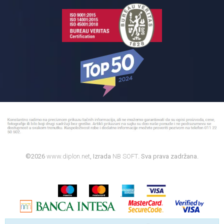
©2026
www.diplon.net
, Izrada
NB SOFT
. Sva prava zadržana.