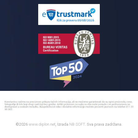
Isporuka na adresu
Pločice za kupatilo
Reklamacije
Kupatilski nameštaj
Bojleri
©2026
www.diplon.net
, Izrada
NB SOFT
. Sva prava zadržana.