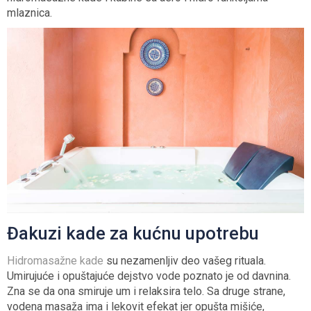
mlaznica.
Đakuzi kade za kućnu upotrebu
Hidromasažne kade
su nezamenljiv deo vašeg rituala.
Umirujuće i opuštajuće dejstvo vode poznato je od davnina.
Zna se da ona smiruje um i relaksira telo. Sa druge strane,
vodena masaža ima i lekovit efekat jer opušta mišiće,