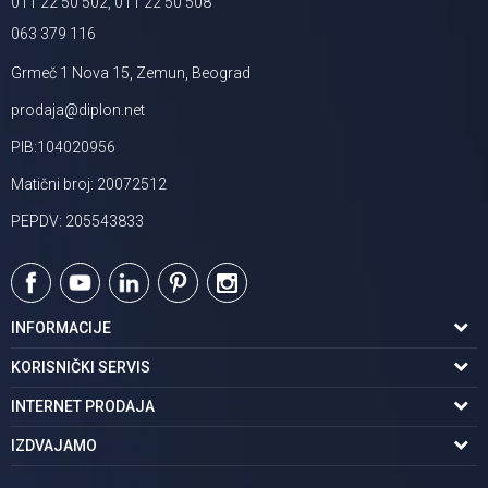
011 22 50 502, 011 22 50 508
063 379 116
Grmeč 1 Nova 15, Zemun, Beograd
prodaja@diplon.net
PIB:104020956
Matični broj: 20072512
PEPDV: 205543833
INFORMACIJE
O nama
KORISNIČKI SERVIS
Podaci o trgovcu
Uslovi korišćenja
INTERNET PRODAJA
Brendovi u ponudi
Politika privatnosti
Kako kupiti
IZDVAJAMO
Karijera | postani deo tima
Kontakt i radno vreme
Načini plaćanja
Tuš kabine
Najčešća pitanja