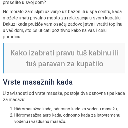
preselite u svoj dom?
Ne morate zamišljati uživanje uz bazen ili u spa centru, kada
možete imati privatno mesto za relaksaciju u svom kupatilu.
Đakuzi kada pružiće vam osećaj zadovoljstva i vratiti toplinu
u vaš dom, što će uticati pozitivno kako na vas i celu
porodicu.
Kako izabrati pravu tuš kabinu ili
tuš paravan za kupatilo
Vrste masažnih kada
U zavisnosti od vrste masaže, postoje dva osnovna tipa kada
za masažu:
Hidromasažne kade, odnosno kade za vodenu masažu,
Hidromasažna aero kada, odnosno kada za istovremenu
vodenu i vazdušnu masažu.