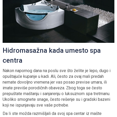
Hidromasažna kada umesto spa
centra
Nakon napornog dana na poslu sve što želite je lepo, dugo i
opuštajuće kupanje u kadi. Ali, često za ovaj mali predah
nemate dovoljno vremena jer vas posao previse umara, ili
imate previše porodičnih obaveza. Zbog toga se često
prepuštate maštanju i sanjarenju o luksuznom spa tretmanu.
Ukoliko smognete snage, često rešenje su i gradski bazeni
koji ne ispunjavaju sve vaše potrebe.
Da Ii ste možda razmišljali da svoj spa centar iz mašte