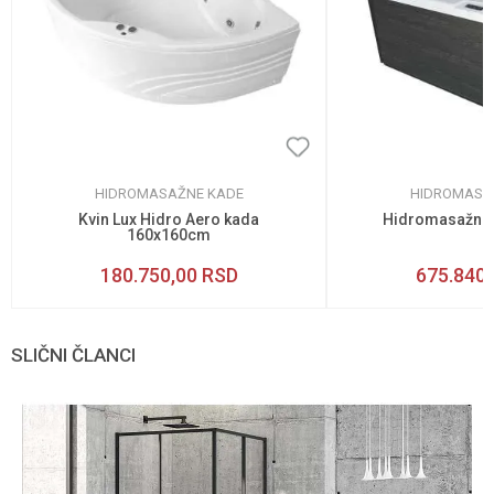
HIDROMASAŽNE KADE
HIDROMASA
Kvin Lux Hidro Aero kada
Hidromasažna 
160x160cm
180.750,00
RSD
675.840,
SLIČNI ČLANCI