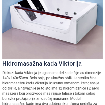
Hidromasažna kada Viktorija
Djakuzi kada Viktorija je ugaoni model kade čije su dimenzije
140x140x53cm. Bela boja, polukružan oblik i estetika čine
hidromasažnu kadu Viktorija izuzetno otmenom. Izrađena je
od akrila, a najvažnije je to što ima 12 hidromlaznica i 2 aero
masažera koji proizvode masirajuće talase i tokom celog
boravka pružaju prijatan osećaj masiranja. Model
hidromasažne kade ima dva udobna i komforna sedišta za