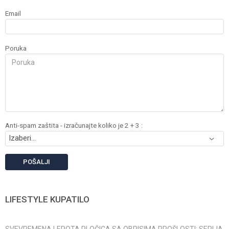
Email
Poruka
Anti-spam zaštita - izračunajte koliko je 2 + 3 :
POŠALJI
LIFESTYLE KUPATILO
SVEVREMENA LEPOTA PLOČICA SA OBRISIMA PROŠLOSTI: SERIJA