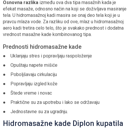
Osnovna razlika
između ova dva tipa masažnih kada je
efekat masaže, odnosno način na koji se doživljava masiranje
tela. U hidromasažnoj kadi masira se onaj deo tela koji je u
pravcu mlaza vode. Za razliku od ove, mlaz u hidromasažnoj
aero kadi tretira celo telo, što je svakako prednost i dodatna
vrednost masažne kade kombinovanog tipa.
Prednosti hidromasažne kade
● Uklanjaju stres i popravljaju raspoloženje
● Opuštaju napete mišiće
● Poboljšavaju cirkulaciju
● Popravljaju izgled kože
● Štede vreme i novac
● Praktične su za upotrebu i lako se održavaju
● Jednostavne su za ugradnju.
Hidromasažne kade Diplon kupatila