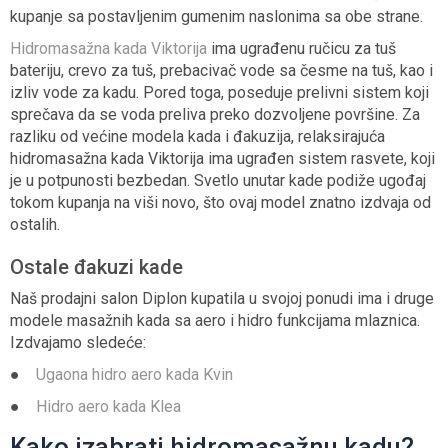
kupanje sa postavljenim gumenim naslonima sa obe strane.
Hidromasažna kada Viktorija
ima ugrađenu ručicu za tuš
bateriju, crevo za tuš, prebacivač vode sa česme na tuš, kao i
izliv vode za kadu. Pored toga, poseduje prelivni sistem koji
sprečava da se voda preliva preko dozvoljene površine. Za
razliku od većine modela kada i đakuzija, relaksirajuća
hidromasažna kada Viktorija ima ugrađen sistem rasvete, koji
je u potpunosti bezbedan. Svetlo unutar kade podiže ugođaj
tokom kupanja na viši novo, što ovaj model znatno izdvaja od
ostalih.
Ostale đakuzi kade
Naš prodajni salon Diplon kupatila u svojoj ponudi ima i druge
modele masažnih kada sa aero i hidro funkcijama mlaznica.
Izdvajamo sledeće:
●
Ugaona hidro aero kada Kvin
●
Hidro aero kada Klea
Kako izabrati hidromasažnu kadu?