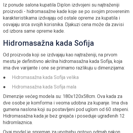
Iz ponude salona kupatila Diplon izdvojeni su najtraženiji
proizvodi - hidromasažne kade koje se po svojim proverenim
karakteristikama izdvajaju od ostale opreme za kupatila i
osvajaju srca svojih korisnika. Djakuzi cena može da zavisi
od izbora same opreme kade.
Hidromasažna kada Sofija
Od proizvoda koji se izdvajaju kao najtraženiji, na prvom
mestu je definitivno akrilna hidromasažna kada Sofija, koja
ima dve varijante i one se primarno razlikuju u dimenzijama:
●
Hidromasažna kada Sofija velika
●
Hidromasažna kada Sofija mala
Dimenzije većeg modela su: 180x120x58cm. Ova kada za
dve osobe je komforma i veoma udobna za kupanje. Ima dva
gumena naslona koji su postavljeni pod uglom od 60 stepeni.
Hidromasažna kada je bez grejača i poseduje ugrađenih 12
hidromlaznica.
Ovaj model je spreman za upotrebu gotovo odmah nakon