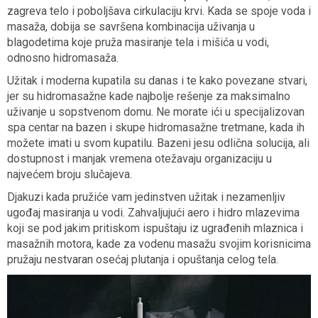
zagreva telo i poboljšava cirkulaciju krvi. Kada se spoje voda i
masaža, dobija se savršena kombinacija uživanja u
blagodetima koje pruža masiranje tela i mišića u vodi,
odnosno hidromasaža.
Užitak i moderna kupatila su danas i te kako povezane stvari,
jer su hidromasažne kade najbolje rešenje za maksimalno
uživanje u sopstvenom domu. Ne morate ići u specijalizovan
spa centar na bazen i skupe hidromasažne tretmane, kada ih
možete imati u svom kupatilu. Bazeni jesu odlična solucija, ali
dostupnost i manjak vremena otežavaju organizaciju u
najvećem broju slučajeva.
Djakuzi kada pružiće vam jedinstven užitak i nezamenljiv
ugođaj masiranja u vodi. Zahvaljujući aero i hidro mlazevima
koji se pod jakim pritiskom ispuštaju iz ugrađenih mlaznica i
masažnih motora, kade za vodenu masažu svojim korisnicima
pružaju nestvaran osećaj plutanja i opuštanja celog tela.