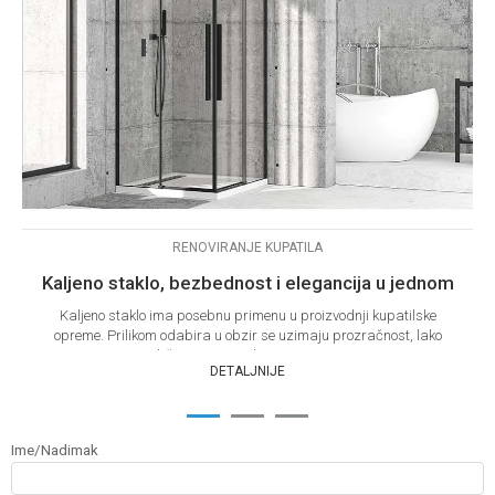
RENOVIRANJE KUPATILA
Kaljeno staklo, bezbednost i elegancija u jednom
Kaljeno staklo ima posebnu primenu u proizvodnji kupatilske
opreme. Prilikom odabira u obzir se uzimaju prozračnost, lako
održavanje, vizuelno pro&scaro...
DETALJNIJE
1
2
3
Ime/Nadimak