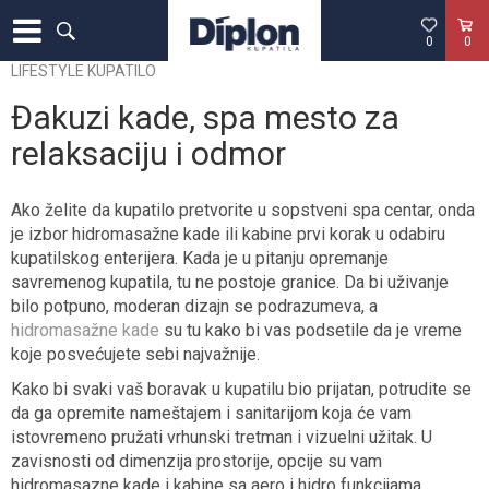
0
0
LIFESTYLE KUPATILO
Đakuzi kade, spa mesto za
relaksaciju i odmor
Ako želite da kupatilo pretvorite u sopstveni spa centar, onda
je izbor hidromasažne kade ili kabine prvi korak u odabiru
kupatilskog enterijera. Kada je u pitanju opremanje
savremenog kupatila, tu ne postoje granice. Da bi uživanje
bilo potpuno, moderan dizajn se podrazumeva, a
hidromasažne kade
su tu kako bi vas podsetile da je vreme
koje posvećujete sebi najvažnije.
Kako bi svaki vaš boravak u kupatilu bio prijatan, potrudite se
da ga opremite nameštajem i sanitarijom koja će vam
istovremeno pružati vrhunski tretman i vizuelni užitak. U
zavisnosti od dimenzija prostorije, opcije su vam
hidromasazne kade i kabine sa aero i hidro funkcijama