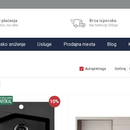
i plaćanja
Brza isporuka
no, na rate
Na teritoriji Srbije
sko sniženje
Usluge
Prodajna mesta
Blog
Autopretraga
Sortiraj
10
%