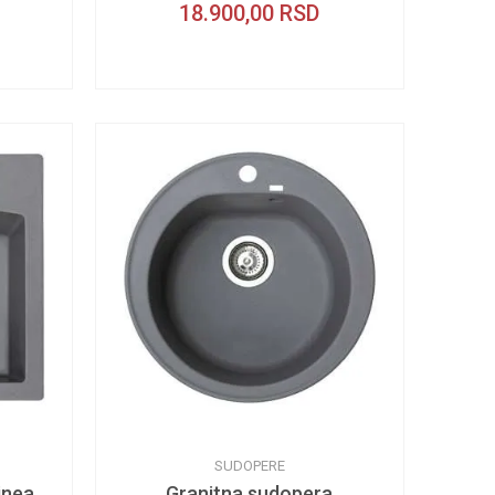
18.900,00
RSD
SUDOPERE
inea
Granitna sudopera