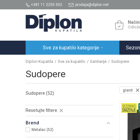
+381 11 2250 502
prodaja@diplon.net
Način
Odlože
Sve za kupatilo kategorije
Sezon
Diplon Kupatila
Sve za kupatilo
Sanitarije
Sudopere
Sudopere
granit
Sudopere
(52)
Resetujte filtere
Brend
Metalac (52)