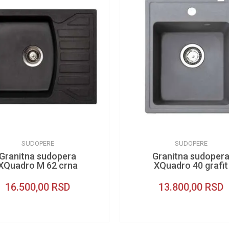
SUDOPERE
SUDOPERE
Granitna sudopera
Granitna sudoper
XQuadro M 62 crna
XQuadro 40 grafit
16.500,00
RSD
13.800,00
RSD