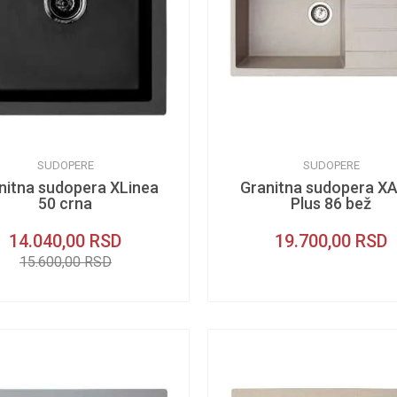
SUDOPERE
SUDOPERE
nitna sudopera XLinea
Granitna sudopera X
50 crna
Plus 86 bež
14.040,00
RSD
19.700,00
RSD
15.600,00
RSD