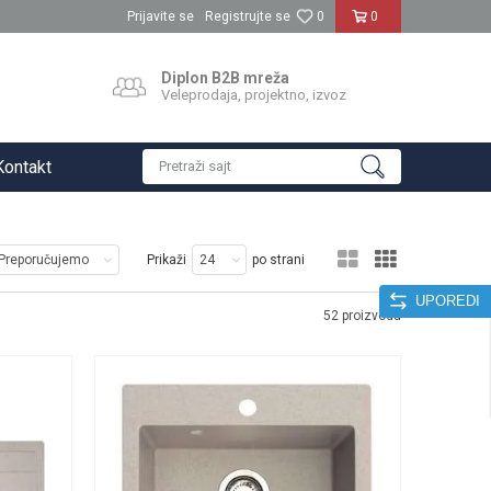
Prijavite se
Registrujte se
0
0
Diplon B2B mreža
Veleprodaja, projektno, izvoz
Kontakt
Pretraži sajt
Prikaži
po strani
UPOREDI
52
proizvoda