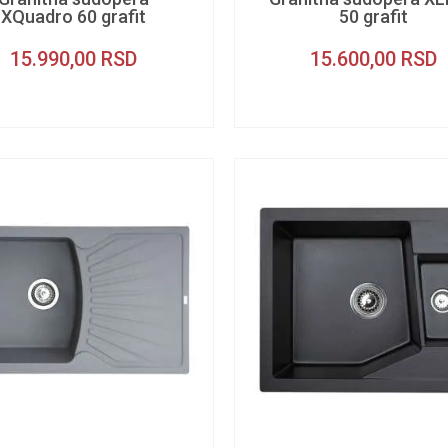
XQuadro 60 grafit
50 grafit
15.990,00
RSD
15.600,00
RSD