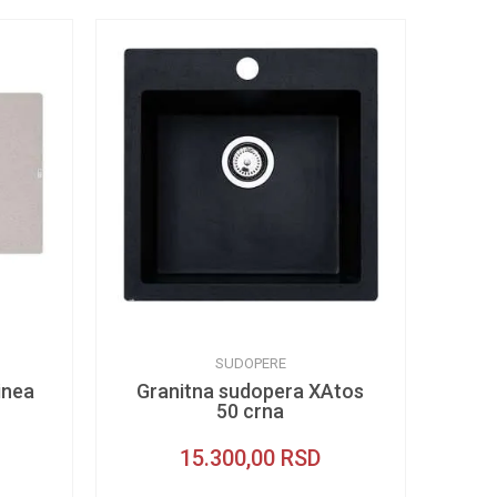
SUDOPERE
inea
Granitna sudopera XAtos
50 crna
15.300,00
RSD