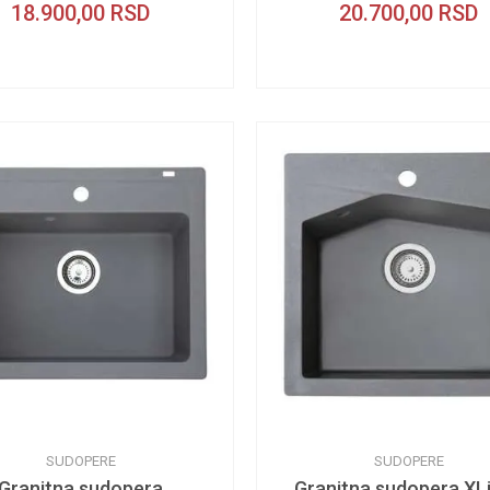
18.900,00
RSD
20.700,00
RSD
SUDOPERE
SUDOPERE
Granitna sudopera
Granitna sudopera XL