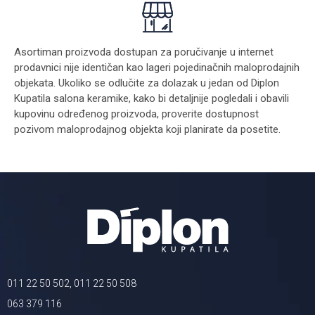
Asortiman proizvoda dostupan za poručivanje u internet
prodavnici nije identičan kao lageri pojedinačnih maloprodajnih
objekata. Ukoliko se odlučite za dolazak u jedan od Diplon
Kupatila salona keramike, kako bi detaljnije pogledali i obavili
kupovinu određenog proizvoda, proverite dostupnost
pozivom maloprodajnog objekta koji planirate da posetite.
011 22 50 502, 011 22 50 508
063 379 116