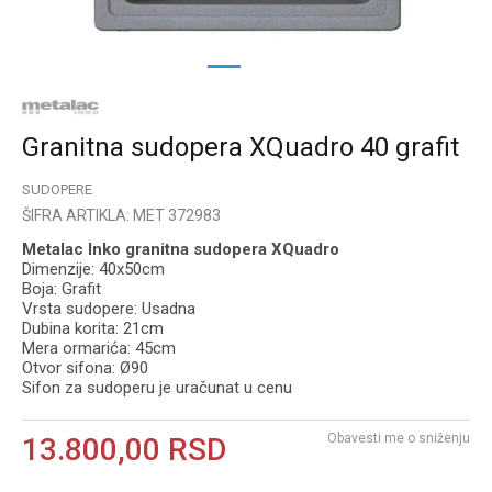
1
2
Granitna sudopera XQuadro 40 grafit
SUDOPERE
ŠIFRA ARTIKLA:
MET 372983
Metalac Inko granitna sudopera XQuadro
Dimenzije: 40x50cm
Boja: Grafit
Vrsta sudopere: Usadna
Dubina korita: 21cm
Mera ormarića: 45cm
Otvor sifona: Ø90
Sifon za sudoperu je uračunat u cenu
Obavesti me o sniženju
13.800,00
RSD