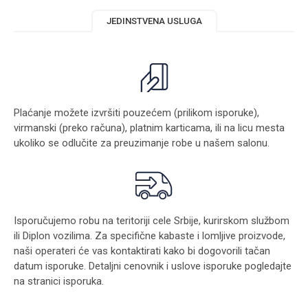
JEDINSTVENA USLUGA
Plaćanje možete izvršiti pouzećem (prilikom isporuke),
virmanski (preko računa), platnim karticama, ili na licu mesta
ukoliko se odlučite za preuzimanje robe u našem salonu.
Isporučujemo robu na teritoriji cele Srbije, kurirskom službom
ili Diplon vozilima. Za specifične kabaste i lomljive proizvode,
naši operateri će vas kontaktirati kako bi dogovorili tačan
datum isporuke. Detaljni cenovnik i uslove isporuke pogledajte
na stranici
isporuka
.