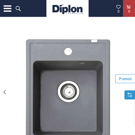
0
0
Pomoć