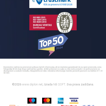
Bojleri
©2026
www.diplon.net
, Izrada
NB SOFT
. Sva prava zadržana.