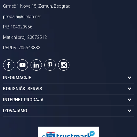
Grmeč 1 Nova 15, Zemun, Beograd
prodaja@diplon.net
PIB:104020956
Matični broj: 20072512
PEPDV: 205543833
INFORMACIJE
O nama
KORISNIČKI SERVIS
Podaci o trgovcu
Uslovi korišćenja
INTERNET PRODAJA
Brendovi u ponudi
Politika privatnosti
Kako kupiti
IZDVAJAMO
Karijera | postani deo tima
Kontakt i radno vreme
Načini plaćanja
Tuš kabine
Najčešća pitanja
Isporuka na adresu
Pločice za kupatilo
Reklamacije
Kupatilski nameštaj