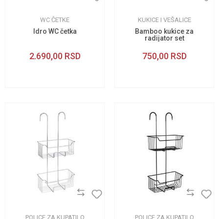
WC ČETKE
KUKICE I VEŠALICE
Idro WC četka
Bamboo kukice za
radijator set
2.690,00
RSD
750,00
RSD
POLICE ZA KUPATILO
POLICE ZA KUPATILO