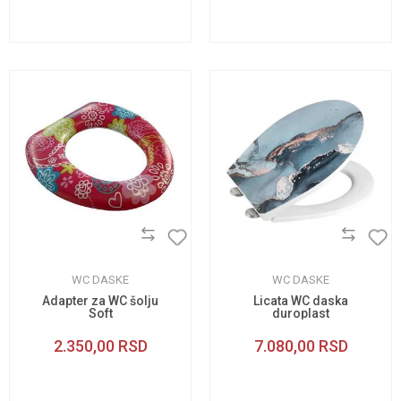
WC DASKE
WC DASKE
Adapter za WC šolju
Licata WC daska
Soft
duroplast
2.350,00
RSD
7.080,00
RSD