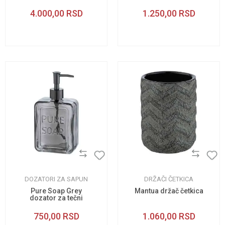
4.000,00
RSD
1.250,00
RSD
DOZATORI ZA SAPUN
DRŽAČI ČETKICA
Pure Soap Grey
Mantua držač četkica
dozator za tečni
sapun
750,00
RSD
1.060,00
RSD