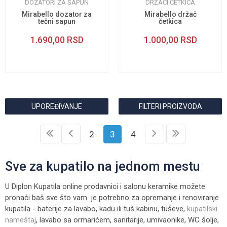
DOZATORI ZA SAPUN
DRŽAČI ČETKICA
Mirabello dozator za
Mirabello držač
tečni sapun
četkica
1.690,00
RSD
1.000,00
RSD
UPOREĐIVANJE
FILTERI PROIZVODA
2
3
4
Sve za kupatilo na jednom mestu
U Diplon Kupatila online prodavnici i salonu keramike možete
pronaći baš sve što vam je potrebno za opremanje i renoviranje
kupatila - baterije za lavabo, kadu ili tuš kabinu, tuševe,
kupatilski
nameštaj
, lavabo sa ormarićem, sanitarije, umivaonike, WC šolje,