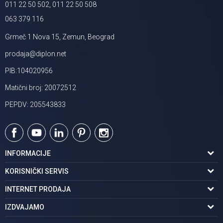
011 22 50 502, 011 22 50 508
063 379 116
Grmeč 1 Nova 15, Zemun, Beograd
prodaja@diplon.net
PIB:104020956
Matični broj: 20072512
PEPDV: 205543833
INFORMACIJE
O nama
KORISNIČKI SERVIS
Podaci o trgovcu
Uslovi korišćenja
INTERNET PRODAJA
Brendovi u ponudi
Politika privatnosti
Kako kupiti
IZDVAJAMO
Karijera | postani deo tima
Kontakt i radno vreme
Načini plaćanja
Tuš kabine