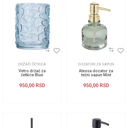
DRŽAČI ČETKICA
DOZATORI ZA SAPUN
Vetro držač za
Atessa dozator za
četkice Blue
tečni sapun Mint
950,00
RSD
950,00
RSD