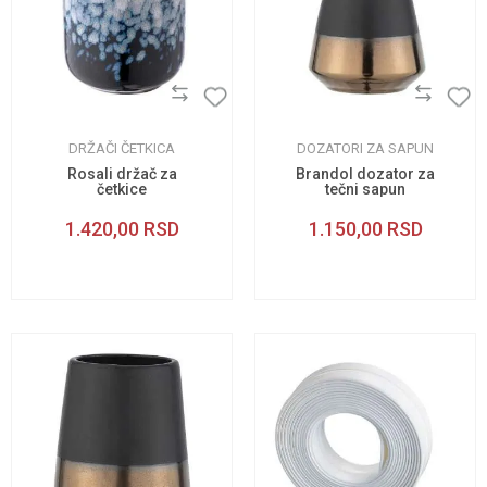
DRŽAČI ČETKICA
DOZATORI ZA SAPUN
Rosali držač za
Brandol dozator za
četkice
tečni sapun
1.420,00
RSD
1.150,00
RSD