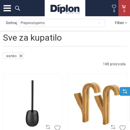
0
0
Filteri
Sortiraj
Sve za kupatilo
wenko
188
proizvoda