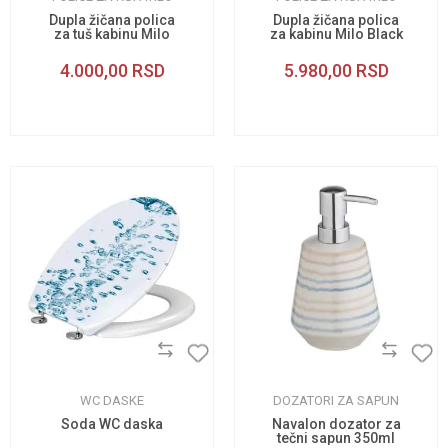
Dupla žičana polica
Dupla žičana polica
za tuš kabinu Milo
za kabinu Milo Black
4.000,00
RSD
5.980,00
RSD
WC DASKE
DOZATORI ZA SAPUN
Soda WC daska
Navalon dozator za
tečni sapun 350ml