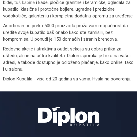
bidei,
tuš kabine
i kade, pločice granitne i keramičke, ogledala za
kupatilo, klasične i protočne bojlere, ugradne i predzidne
vodokotliće, galanteriju i kompletnu dodatnu opremu za uređenje.
Asortiman od preko 5000 proizvoda pruža vam mogućnost da
uredite svoje kupatilo baš onako kako ste zamislili, bez
kompromisa. U ponudi je 150 domaćih i stranih brendova.
Redovne akcije i atraktivna outlet sekcija su dobra prilika za
uštedu, ali ne na uštrb kvaliteta. Diplon isporuka je brzo na vašoj
adresi, a takođe dostupno je odloženo plaćanje, kako online, tako
i u salonu.
Diplon Kupatila - više od 20 godina sa vama. Hvala na poverenju.