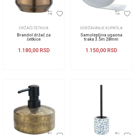
DRŽAČI ČETKICA
ODRŽAVANJE KUPATILA
Brandol držač za
Samolepljiva ugaona
četkice
traka 3.5m 28mm
1.180,00
RSD
1.150,00
RSD