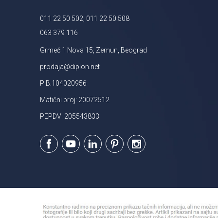
011 22 50 502, 011 22 50 508
063 379 116
Grmeč 1 Nova 15, Zemun, Beograd
prodaja@diplon.net
PIB:104020956
Matični broj: 20072512
PEPDV: 205543833