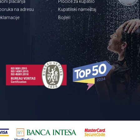
čini plaćanja
Pločice za kupatilo
poruka na adresu
Kupatilski nameštaj
klamacije
Bojleri