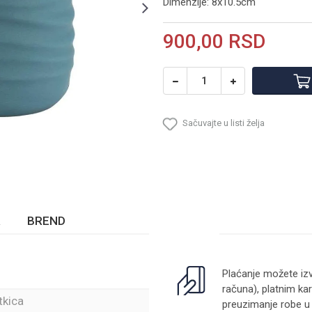
Dimenzije: 8x10.5cm
900,00
RSD
Sačuvajte u listi želja
BREND
Plaćanje možete izv
računa), platnim kar
tkica
preuzimanje robe u