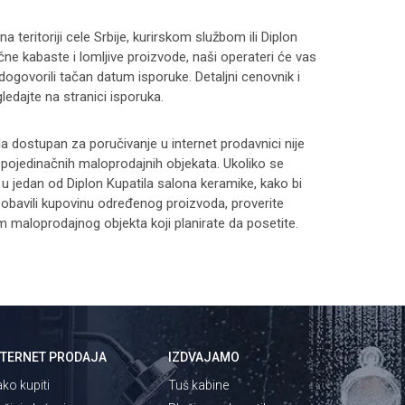
 teritoriji cele Srbije, kurirskom službom ili Diplon
čne kabaste i lomljive proizvode, naši operateri će vas
 dogovorili tačan datum isporuke. Detaljni cenovnik i
ledajte na stranici
isporuka
.
 dostupan za poručivanje u internet prodavnici nije
i pojedinačnih maloprodajnih objekata. Ukoliko se
 u jedan od Diplon Kupatila salona keramike, kako bi
 i obavili kupovinu određenog proizvoda, proverite
maloprodajnog objekta koji planirate da posetite.
NTERNET PRODAJA
IZDVAJAMO
ko kupiti
Tuš kabine