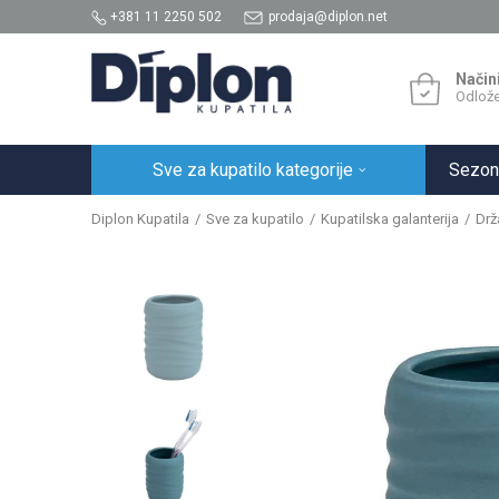
+381 11 2250 502
prodaja@diplon.net
Način
Odlože
Sve za kupatilo kategorije
Sezon
Diplon Kupatila
Sve za kupatilo
Kupatilska galanterija
Drž