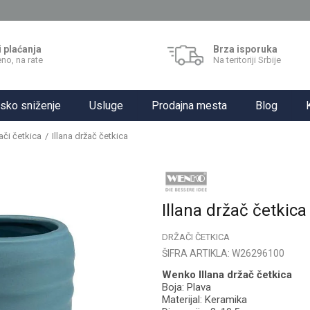
i plaćanja
Brza isporuka
no, na rate
Na teritoriji Srbije
sko sniženje
Usluge
Prodajna mesta
Blog
ači četkica
Illana držač četkica
Illana držač četkica
DRŽAČI ČETKICA
ŠIFRA ARTIKLA:
W26296100
Wenko Illana držač četkica
Boja: Plava
Materijal: Keramika