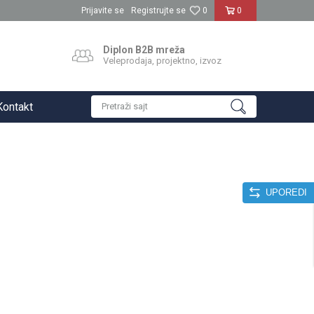
Prijavite se
Registrujte se
0
0
Diplon B2B mreža
Veleprodaja, projektno, izvoz
Kontakt
Pretraži sajt
UPOREDI