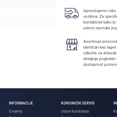
Isporučujemo robu na
vozilima. Za specifi
kontaktirati kako bi
uslove isporuke pog
Asortiman proizvoda
identičan kao lager
odlučite za dolazak
detaljnije pogledali
dostupnost pozivom 
INFORMACIJE
KORISNIČKI SERVIS
I
O nama
Uslovi korišćenja
Ka