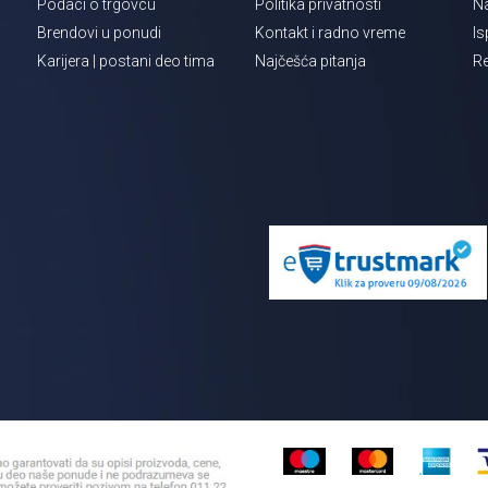
Podaci o trgovcu
Politika privatnosti
Na
Brendovi u ponudi
Kontakt i radno vreme
Is
Karijera | postani deo tima
Najčešća pitanja
Re