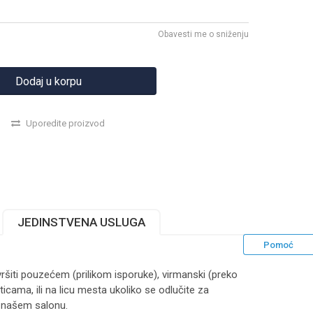
Obavesti me o sniženju
Dodaj u korpu
Uporedite proizvod
JEDINSTVENA USLUGA
Pomoć
ršiti pouzećem (prilikom isporuke), virmanski (preko
ticama, ili na licu mesta ukoliko se odlučite za
 našem salonu.