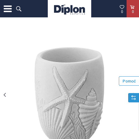
0
0
Pomoć