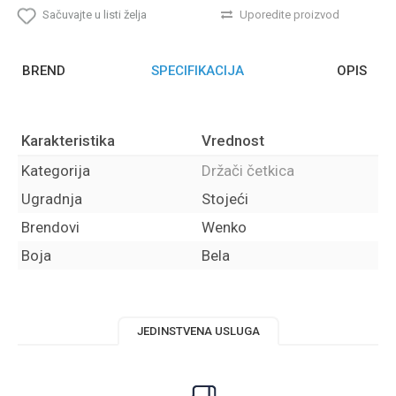
Sačuvajte u listi želja
Uporedite proizvod
BREND
SPECIFIKACIJA
OPIS
Karakteristika
Vrednost
Kategorija
Držači četkica
Ugradnja
Stojeći
Brendovi
Wenko
Boja
Bela
JEDINSTVENA USLUGA