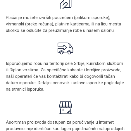
Plaćanje možete izvršiti pouzećem (prilikom isporuke),
virmanski (preko računa), platnim karticama, ili na licu mesta
ukoliko se odlučite za preuzimanje robe u našem salonu.
Isporučujemo robu na teritoriji cele Srbije, kurirskom službom
ili Diplon vozilima. Za specifične kabaste i lomljive proizvode,
naši operateri će vas kontaktirati kako bi dogovorili tačan
datum isporuke. Detaljni cenovnik i uslove isporuke pogledajte
na stranici
isporuka
.
Asortiman proizvoda dostupan za poručivanje u internet
prodavnici nije identičan kao lageri pojedinačnih maloprodajnih