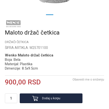
1
2
Maloto držač četkica
DRŽAČI ČETKICA
ŠIFRA ARTIKLA:
W25701100
Wenko Maloto držač četkica
Boja: Bela
Materijal: Plastika
Dimenzije: 8.5x9.5cm
Obavesti me o sniženju
900,00
RSD
Dodaj u korpu