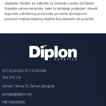
objekata. Ukoliko se odlučite za dolazak u jedan od Diplon
Kupatila salona keramike, kako bi detaljnije pogledali i obavili
kupovinu određenog proizvoda, proverite dostupnost
pozivom maloprodajnog objekta koji planirate da posetite.
011 22 50 502, 011 22 50 508
063 379 116
Grmeč 1 Nova 15, Zemun, Beograd
prodaja@diplon.net
PIB:104020956