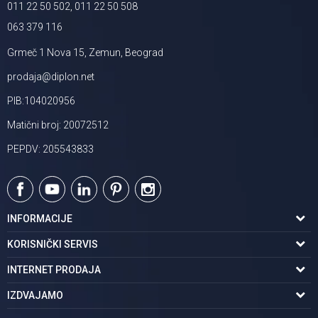
011 22 50 502, 011 22 50 508
063 379 116
Grmeč 1 Nova 15, Zemun, Beograd
prodaja@diplon.net
PIB:104020956
Matični broj: 20072512
PEPDV: 205543833
INFORMACIJE
O nama
KORISNIČKI SERVIS
Podaci o trgovcu
Uslovi korišćenja
INTERNET PRODAJA
Brendovi u ponudi
Politika privatnosti
Kako kupiti
IZDVAJAMO
Karijera | postani deo tima
Kontakt i radno vreme
Načini plaćanja
Tuš kabine