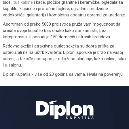
bidei,
tuš kabine
i kade, pločice granitne i keramičke, ogledala za
kupatilo, klasične i protočne bojlere, ugradne i predzidne
vodokotliće, galanteriju i kompletnu dodatnu opremu za uređenje.
Asortiman od preko 5000 proizvoda pruža vam mogućnost da
uredite svoje kupatilo baš onako kako ste zamislili, bez
kompromisa. U ponudi je 150 domaćih i stranih brendova.
Redovne akcije i atraktivna outlet sekcija su dobra prilika za
uštedu, ali ne na uštrb kvaliteta. Diplon isporuka je brzo na vašoj
adresi, a takođe dostupno je odloženo plaćanje, kako online, tako
i u salonu.
Diplon Kupatila - više od 20 godina sa vama. Hvala na poverenju.