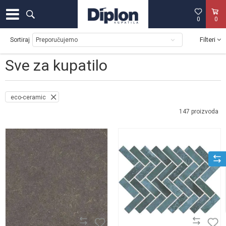
0
0
Filteri
Sortiraj
Sve za kupatilo
eco-ceramic
147
proizvoda