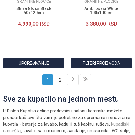
GRANITNE PLOČICE
GRANITNE PLOČICE
Shira Gloss Black
Ambrossia White
60x120cm
100x100cm
4.990,00
RSD
3.380,00
RSD
UPOREĐIVANJE
FILTERI PROIZVODA
1
2
Sve za kupatilo na jednom mestu
U Diplon Kupatila online prodavnici i salonu keramike možete
pronaći baš sve što vam je potrebno za opremanje i renoviranje
kupatila - baterije za lavabo, kadu ili tuš kabinu, tuševe,
kupatilski
nameštaj
, lavabo sa ormarićem, sanitarije, umivaonike, WC šolje,