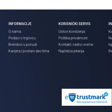
INFORMACIJE
KORISNIČKI SERVIS
I
O nama
Uslovi korišćenja
Ka
Podaci o trgovcu
Politika privatnosti
Na
Brendovi u ponudi
Kontakt i radno vreme
Is
Karijera | postani deo tima
Najčešća pitanja
Re