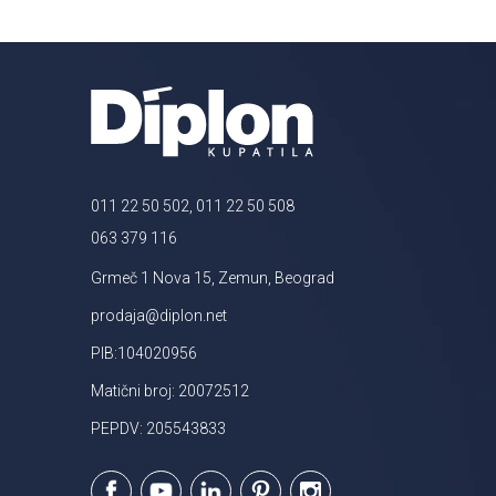
011 22 50 502, 011 22 50 508
063 379 116
Grmeč 1 Nova 15, Zemun, Beograd
prodaja@diplon.net
PIB:104020956
Matični broj: 20072512
PEPDV: 205543833