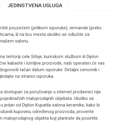
JEDINSTVENA USLUGA
ršiti pouzećem (prilikom isporuke), virmanski (preko
ticama, ili na licu mesta ukoliko se odlučite za
 našem salonu.
 teritoriji cele Srbije, kurirskom službom ili Diplon
čne kabaste i lomljive proizvode, naši operateri će vas
 dogovorili tačan datum isporuke. Detaljni cenovnik i
ledajte na stranici
isporuka
.
 dostupan za poručivanje u internet prodavnici nije
i pojedinačnih maloprodajnih objekata. Ukoliko se
 u jedan od Diplon Kupatila salona keramike, kako bi
 i obavili kupovinu određenog proizvoda, proverite
maloprodajnog objekta koji planirate da posetite.