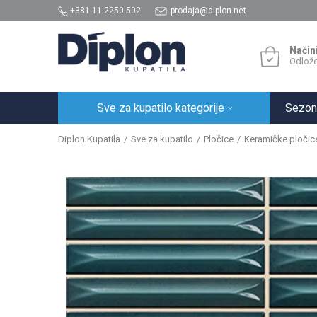
+381 11 2250 502
prodaja@diplon.net
Način
Odlože
Sve za kupatilo kategorije
Sezon
Diplon Kupatila
Sve za kupatilo
Pločice
Keramičke pločic