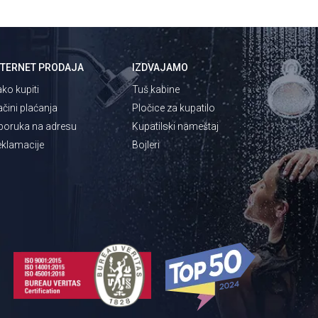
NTERNET PRODAJA
IZDVAJAMO
ko kupiti
Tuš kabine
čini plaćanja
Pločice za kupatilo
poruka na adresu
Kupatilski nameštaj
klamacije
Bojleri