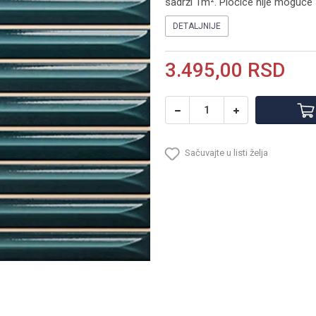
sadrži 1m². Pločice nije moguće
DETALJNIJE
3.495,00
RSD
Sačuvajte u listi želja