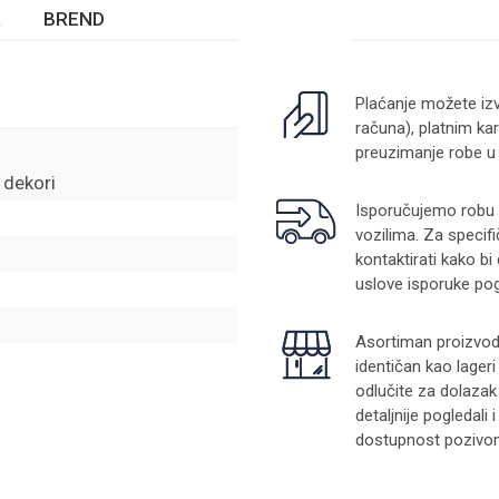
BREND
Plaćanje možete izv
računa), platnim kar
preuzimanje robe u
i dekori
Isporučujemo robu na
vozilima. Za specifi
kontaktirati kako bi
uslove isporuke pog
Asortiman proizvoda
identičan kao lager
odlučite za dolazak
detaljnije pogledali
dostupnost pozivom 