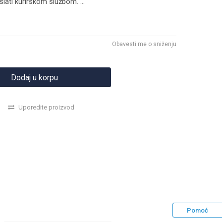
 slati kurirskom službom.
...
Obavesti me o sniženju
Dodaj u korpu
Uporedite proizvod
Pomoć