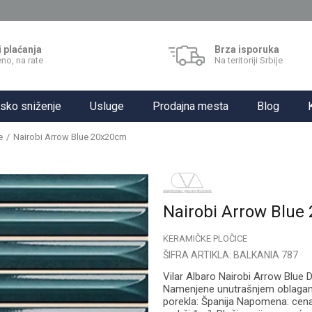
i plaćanja
Brza isporuka
no, na rate
Na teritoriji Srbije
sko sniženje
Usluge
Prodajna mesta
Blog
e
Nairobi Arrow Blue 20x20cm
Nairobi Arrow Blue
KERAMIČKE PLOČICE
ŠIFRA ARTIKLA:
BALKANIA 787
Vilar Albaro Nairobi Arrow Blue
Namenjene unutrašnjem oblaganju
porekla: Španija Napomena: cena 