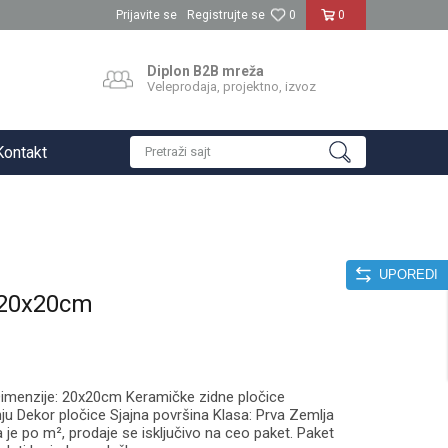
Prijavite se
Registrujte se
0
0
Diplon B2B mreža
Veleprodaja, projektno, izvoz
Kontakt
Pretraži sajt
UPOREDI
 20x20cm
 Dimenzije: 20x20cm Keramičke zidne pločice
 Dekor pločice Sjajna površina Klasa: Prva Zemlja
je po m², prodaje se isključivo na ceo paket. Paket