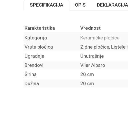
SPECIFIKACIJA
OPIS
DEKLARACIJA
Karakteristika
Vrednost
Kategorija
Keramičke pločice
Vrsta pločica
Zidne pločice, Listele 
Ugradnja
Unutrašnje
Brendovi
Vilar Albaro
Širina
20 cm
Dužina
20 cm