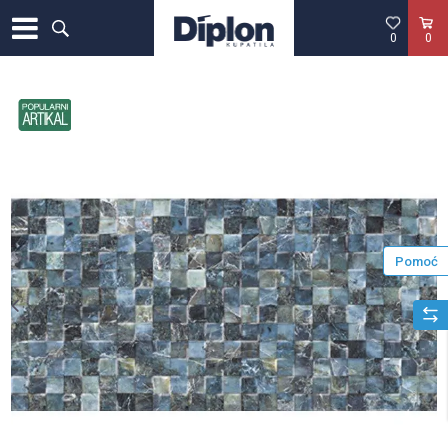
0
0
Pomoć