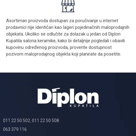
Asortiman proizvoda dostupan za poručivanje u internet
prodavnici nije identičan kao lageri pojedinačnih maloprodajnih
objekata. Ukoliko se odlučite za dolazak u jedan od Diplon
Kupatila salona keramike, kako bi detaljnije pogledali i obavili
kupovinu određenog proizvoda, proverite dostupnost
pozivom maloprodajnog objekta koji planirate da posetite.
011 22 50 502, 011 22 50 508
063 379 116