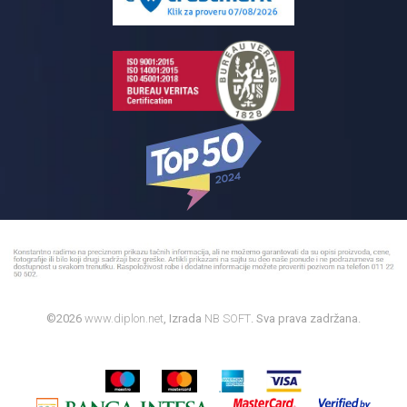
Bojleri
©2026
www.diplon.net
, Izrada
NB SOFT
. Sva prava zadržana.