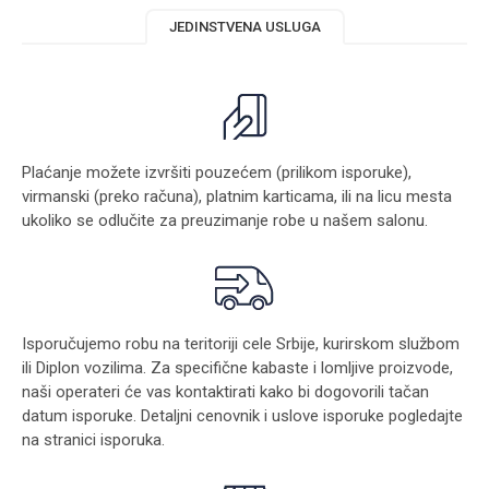
JEDINSTVENA USLUGA
Plaćanje možete izvršiti pouzećem (prilikom isporuke),
virmanski (preko računa), platnim karticama, ili na licu mesta
ukoliko se odlučite za preuzimanje robe u našem salonu.
Isporučujemo robu na teritoriji cele Srbije, kurirskom službom
ili Diplon vozilima. Za specifične kabaste i lomljive proizvode,
naši operateri će vas kontaktirati kako bi dogovorili tačan
datum isporuke. Detaljni cenovnik i uslove isporuke pogledajte
na stranici
isporuka
.