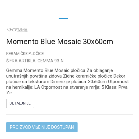
1
2
Momento Blue Mosaic 30x60cm
KERAMIČKE PLOČICE
ŠIFRA ARTIKLA:
GEMMA 93-N
Gemma Momento Blue Mosaic pločica Za oblaganje
unutrašnjih površina zidova Zidne keramičke pločice Dekor
pločice sa teksturom Dimenzije pločica: 30x60cm Otpornost
na hemikalije: LA Otpornost na stvaranje mrlja: 5 Klasa: Prva
Ze
...
DETALJNIJE
PROIZVOD VIŠE NIJE DOSTUPAN