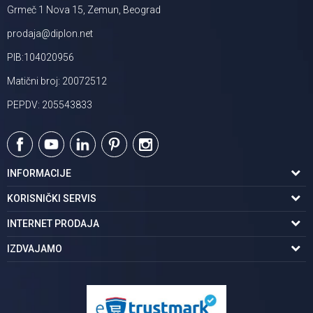
Grmeč 1 Nova 15, Zemun, Beograd
prodaja@diplon.net
PIB:104020956
Matični broj: 20072512
PEPDV: 205543833
INFORMACIJE
O nama
KORISNIČKI SERVIS
Podaci o trgovcu
Uslovi korišćenja
INTERNET PRODAJA
Brendovi u ponudi
Politika privatnosti
Kako kupiti
IZDVAJAMO
Karijera | postani deo tima
Kontakt i radno vreme
Načini plaćanja
Tuš kabine
Najčešća pitanja
Isporuka na adresu
Pločice za kupatilo
Reklamacije
Kupatilski nameštaj