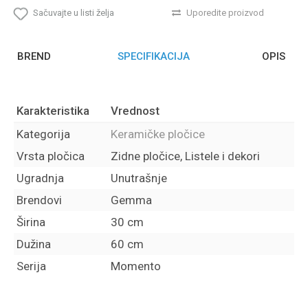
Sačuvajte u listi želja
Uporedite proizvod
BREND
SPECIFIKACIJA
OPIS
Karakteristika
Vrednost
Kategorija
Keramičke pločice
Vrsta pločica
Zidne pločice, Listele i dekori
Ugradnja
Unutrašnje
Brendovi
Gemma
Širina
30 cm
Dužina
60 cm
Serija
Momento