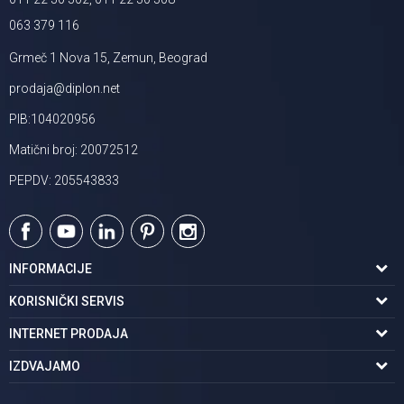
063 379 116
Grmeč 1 Nova 15, Zemun, Beograd
prodaja@diplon.net
PIB:104020956
Matični broj: 20072512
PEPDV: 205543833
INFORMACIJE
O nama
KORISNIČKI SERVIS
Podaci o trgovcu
Uslovi korišćenja
INTERNET PRODAJA
Brendovi u ponudi
Politika privatnosti
Kako kupiti
IZDVAJAMO
Karijera | postani deo tima
Kontakt i radno vreme
Načini plaćanja
Tuš kabine
Najčešća pitanja