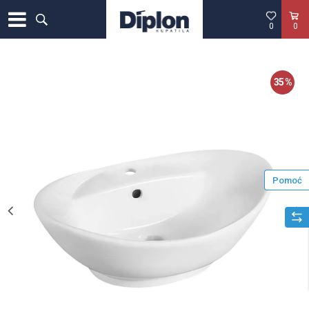
0
0
35
%
Pomoć