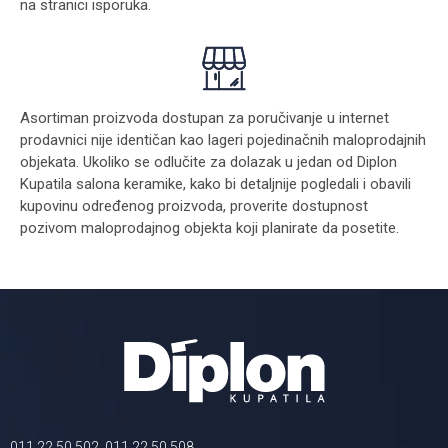
na stranici
isporuka
.
Asortiman proizvoda dostupan za poručivanje u internet
prodavnici nije identičan kao lageri pojedinačnih maloprodajnih
objekata. Ukoliko se odlučite za dolazak u jedan od Diplon
Kupatila salona keramike, kako bi detaljnije pogledali i obavili
kupovinu određenog proizvoda, proverite dostupnost
pozivom maloprodajnog objekta koji planirate da posetite.
011 22 50 502, 011 22 50 508