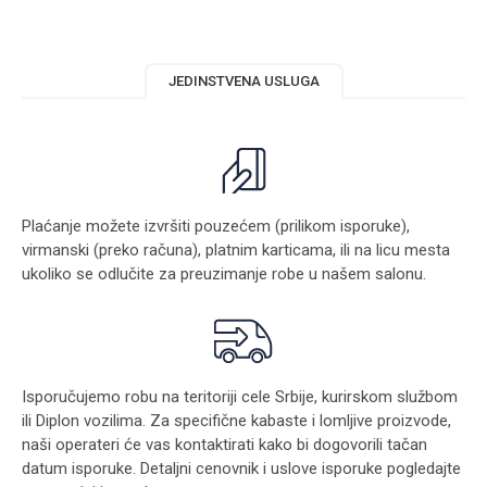
JEDINSTVENA USLUGA
Plaćanje možete izvršiti pouzećem (prilikom isporuke),
virmanski (preko računa), platnim karticama, ili na licu mesta
ukoliko se odlučite za preuzimanje robe u našem salonu.
Isporučujemo robu na teritoriji cele Srbije, kurirskom službom
ili Diplon vozilima. Za specifične kabaste i lomljive proizvode,
naši operateri će vas kontaktirati kako bi dogovorili tačan
datum isporuke. Detaljni cenovnik i uslove isporuke pogledajte