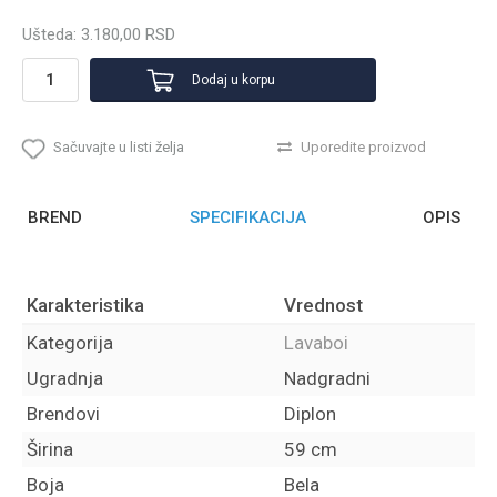
Ušteda:
3.180,00
RSD
Dodaj u korpu
Sačuvajte u listi želja
Uporedite proizvod
BREND
SPECIFIKACIJA
OPIS
Karakteristika
Vrednost
Kategorija
Lavaboi
Ugradnja
Nadgradni
Brendovi
Diplon
Širina
59 cm
Boja
Bela