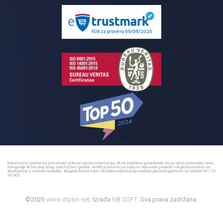
Isporuka na adresu
Pločice za kupatilo
Reklamacije
Kupatilski nameštaj
Bojleri
©2026
www.diplon.net
, Izrada
NB SOFT
. Sva prava zadržana.