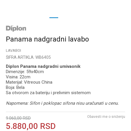
1
2
3
Panama nadgradni lavabo
LAVABOI
ŠIFRA ARTIKLA:
WB6405
Diplon Panama nadgradni umivaonik
Dimenzije: 59x40cm
Visina: 22cm
Materijal: Vitreous China
Boja: Bela
Sa otvorom za bateriju i prelivnim sistemom
Napomena: Sifon i poklopac sifona nisu uračunati u cenu.
Obavesti me o sniženju
9.060,00
RSD
5.880,00
RSD