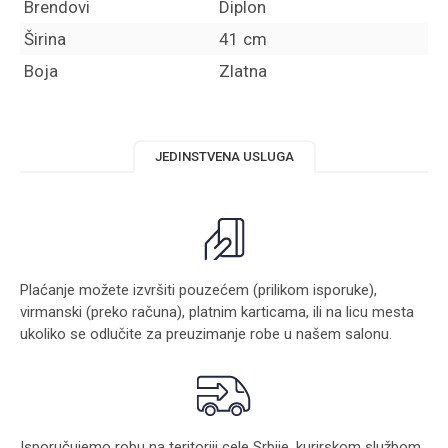
Brendovi
Diplon
Širina
41 cm
Boja
Zlatna
JEDINSTVENA USLUGA
Plaćanje možete izvršiti pouzećem (prilikom isporuke),
virmanski (preko računa), platnim karticama, ili na licu mesta
ukoliko se odlučite za preuzimanje robe u našem salonu.
Isporučujemo robu na teritoriji cele Srbije, kurirskom službom