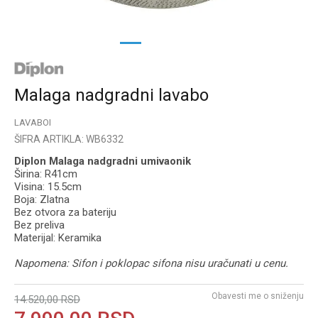
1
2
3
Malaga nadgradni lavabo
LAVABOI
ŠIFRA ARTIKLA:
WB6332
Diplon Malaga nadgradni umivaonik
Širina: R41cm
Visina: 15.5cm
Boja: Zlatna
Bez otvora za bateriju
Bez preliva
Materijal: Keramika
Napomena: Sifon i poklopac sifona nisu uračunati u cenu.
Obavesti me o sniženju
14.520,00
RSD