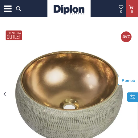
0
0
45
%
Pomoć