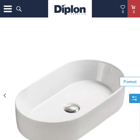
0
0
Pomoć