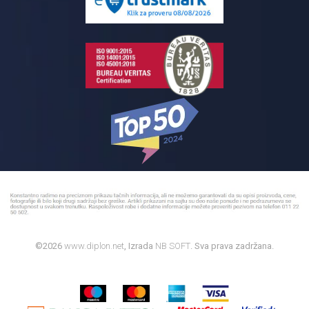
Bojleri
©2026
www.diplon.net
, Izrada
NB SOFT
. Sva prava zadržana.