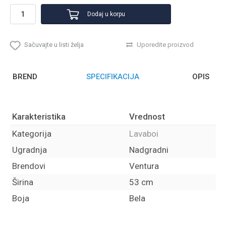
Dodaj u korpu
Sačuvajte u listi želja
Uporedite proizvod
BREND
SPECIFIKACIJA
OPIS
Karakteristika
Vrednost
Kategorija
Lavaboi
Ugradnja
Nadgradni
Brendovi
Ventura
Širina
53 cm
Boja
Bela