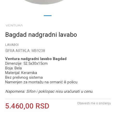
1
2
3
Bagdad nadgradni lavabo
LAVABOI
ŠIFRA ARTIKLA:
WB9238
Ventura nadgradni lavabo Bagdad
Dimenzije: 52.5x30x15cm
Boja: Bela
Materijal: Keramika
Bez prelivnog sistema
Namenjen za montažu na ormarić ili policu
Napomena: Sifon i poklopac nisu uračunati u cenu.
Obavesti me o sniženju
5.460,00
RSD