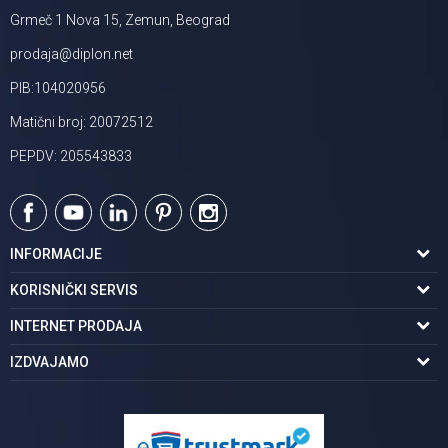
Grmeč 1 Nova 15, Zemun, Beograd
prodaja@diplon.net
PIB:104020956
Matični broj: 20072512
PEPDV: 205543833
INFORMACIJE
O nama
KORISNIČKI SERVIS
Podaci o trgovcu
Uslovi korišćenja
INTERNET PRODAJA
Brendovi u ponudi
Politika privatnosti
Kako kupiti
IZDVAJAMO
Karijera | postani deo tima
Kontakt i radno vreme
Načini plaćanja
Tuš kabine
Najčešća pitanja
Isporuka na adresu
Pločice za kupatilo
Reklamacije
Kupatilski nameštaj