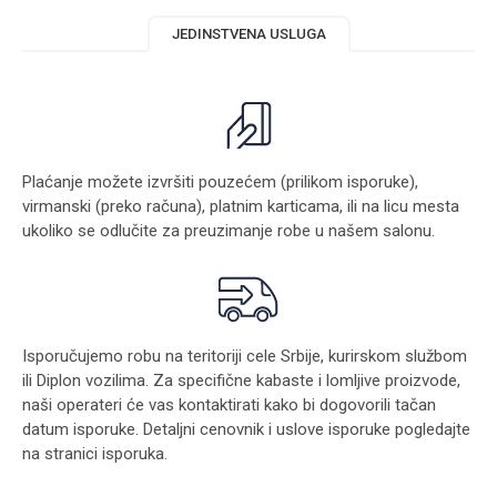
JEDINSTVENA USLUGA
Plaćanje možete izvršiti pouzećem (prilikom isporuke),
virmanski (preko računa), platnim karticama, ili na licu mesta
ukoliko se odlučite za preuzimanje robe u našem salonu.
Isporučujemo robu na teritoriji cele Srbije, kurirskom službom
ili Diplon vozilima. Za specifične kabaste i lomljive proizvode,
naši operateri će vas kontaktirati kako bi dogovorili tačan
datum isporuke. Detaljni cenovnik i uslove isporuke pogledajte
na stranici
isporuka
.