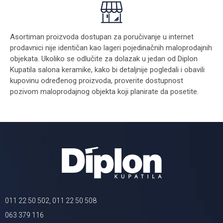
Asortiman proizvoda dostupan za poručivanje u internet
prodavnici nije identičan kao lageri pojedinačnih maloprodajnih
objekata. Ukoliko se odlučite za dolazak u jedan od Diplon
Kupatila salona keramike, kako bi detaljnije pogledali i obavili
kupovinu određenog proizvoda, proverite dostupnost
pozivom maloprodajnog objekta koji planirate da posetite.
011 22 50 502, 011 22 50 508
063 379 116