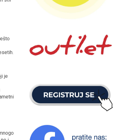
nešto
esetih.
i je
i
pametni
e mnogo
 ne i