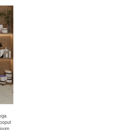
oga.
 poput
jivim