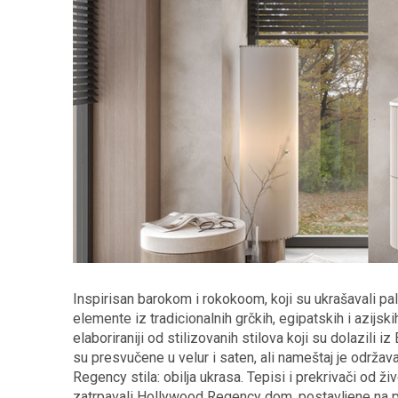
Inspirisan barokom i rokokoom, koji su ukrašavali pa
elemente iz tradicionalnih grčkih, egipatskih i azijsk
elaboriraniji od stilizovanih stilova koji su dolazili 
su presvučene u velur i saten, ali nameštaj je održ
Regency stila: obilja ukrasa. Tepisi i prekrivači od ž
zatrpavali Hollywood Regency dom, postavljene na po