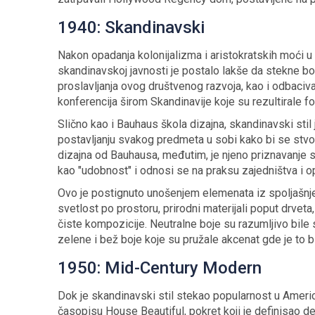
1940: Skandinavski
Nakon opadanja kolonijalizma i aristokratskih moći 
skandinavskoj javnosti je postalo lakše da stekne bog
proslavljanja ovog društvenog razvoja, kao i odbaciva
konferencija širom Skandinavije koje su rezultirale f
Slično kao i Bauhaus škola dizajna, skandinavski stil 
postavljanju svakog predmeta u sobi kako bi se stvor
dizajna od Bauhausa, međutim, je njeno priznavanje 
kao "udobnost" i odnosi se na praksu zajedništva i op
Ovo je postignuto unošenjem elemenata iz spoljašnjeg
svetlost po prostoru, prirodni materijali poput drvet
čiste kompozicije. Neutralne boje su razumljivo bil
zelene i bež boje koje su pružale akcenat gde je to bi
1950: Mid-Century Modern
Dok je skandinavski stil stekao popularnost u Ameri
časopisu House Beautiful, pokret koji je definisao d