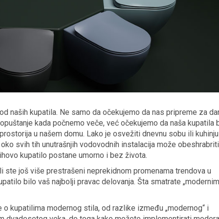
d naših kupatila. Ne samo da očekujemo da nas pripreme za dan
 opuštanje kada počnemo veče, već očekujemo da naša kupatila 
a prostorija u našem domu. Lako je osvežiti dnevnu sobu ili kuhinj
ko svih tih unutrašnjih vodovodnih instalacija može obeshrabriti
ihovo kupatilo postane umorno i bez života.
ali ste još više prestrašeni neprekidnom promenama trendova u
patilo bilo vaš najbolji pravac delovanja. Šta smatrate „moderni
 o kupatilima modernog stila, od razlike između „modernog“ i
om dvadesetog veka, do toga kako možete implementirati moderan