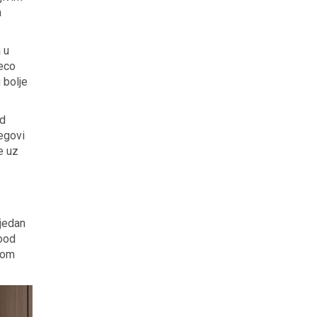
a
 u
Deco
 bolje
od
jegovi
e uz
 jedan
wood
ikom