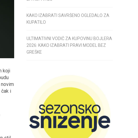
KAKO IZABRATI SAVRŠENO OGLEDALO ZA
KUPATILO
ULTIMATIVNI VODIČ ZA KUPOVINU BOJLERA
2026: KAKO IZABRATI PRAVI MODEL BEZ
GREŠKE
 koji
budu
u novim
 čak i
m
 stil