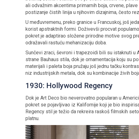
ali odvažnim akcentima primarnih boja, crvene, plave i
postizanje čistih linija u njihovim dizajnima, često r
U međuvremenu, preko granice u Francuskoj, još jedan
korist apstraktnih formi. Doživevši procvat popularn
pokret je adaptirao složene prirodne motive svog pr
odražavali rastuću mehanizaciju doba.
Sunčevi zraci, ševroni i trapezoidi bili su istaknuti 
strane Bauhaus stila, dok je ornamentacija koju su p
materijali i paleta boja pružaju još jednu tačku kontra
niz industrijskih metala, dok su kombinacije živih b
1930: Hollywood Regency
Dok je Art Deco bio neverovatno popularan u Americi i
pokret se pojavljivao iz Kalifornije koji je bio insp
Regency stil je težio da rekreira raskoš filmskih se
platnu.