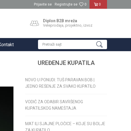
Prijavite se
Registrujte se
0
0
Diplon B2B mreža
Veleprodaja, projektno, izvoz
Kontakt
Pretraži sajt
UREĐENJE KUPATILA
NOVO U PONUDI: TUŠ PARAVAN BOB |
JEDNO REŠENJE ZA SVAKO KUPATILO
VODIČ ZA ODABIR SAVRŠENOG
KUPATILSKOG NAMEŠTAJA
MAT ILI SJAJNE PLOČICE – KOJE SU BOLJE
ZA KUPATILO