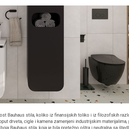
 Bauhaus stila, koliko iz finansijskih toliko i iz filozofskih razl
poput drveta, cigle i kamena zamenjeni industrijskim materijalima,
 boja Bauhaus stila, koja je bila pretežno oštra i neutralna sa štedl