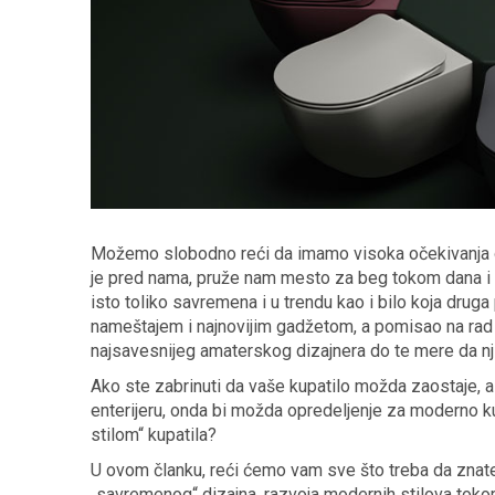
Možemo slobodno reći da imamo visoka očekivanja o
je pred nama, pruže nam mesto za beg tokom dana i
isto toliko savremena i u trendu kao i bilo koja drug
nameštajem i najnovijim gadžetom, a pomisao na rad o
najsavesnijeg amaterskog dizajnera do te mere da nj
Ako ste zabrinuti da vaše kupatilo možda zaostaje, 
enterijeru, onda bi možda opredeljenje za moderno ku
stilom“ kupatila?
U ovom članku, reći ćemo vam sve što treba da znate
„savremenog“ dizajna, razvoja modernih stilova tok