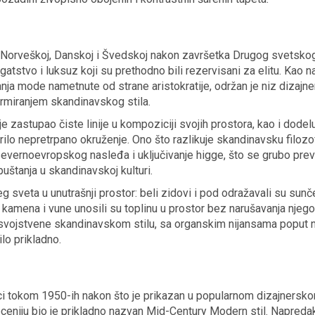
u Norveškoj, Danskoj i Švedskoj nakon završetka Drugog svetskog
atstvo i luksuz koji su prethodno bili rezervisani za elitu. Kao n
nja mode nametnute od strane aristokratije, održan je niz dizajne
ormiranjem skandinavskog stila.
je zastupao čiste linije u kompoziciji svojih prostora, kao i dodel
ilo nepretrpano okruženje. Ono što razlikuje skandinavsku filozof
severnoevropskog nasleđa i uključivanje higge, što se grubo pre
uštanja u skandinavskoj kulturi.
 sveta u unutrašnji prostor: beli zidovi i pod odražavali su sun
a, kamena i vune unosili su toplinu u prostor bez narušavanja njeg
e svojstvene skandinavskom stilu, sa organskim nijansama poput n
lo prikladno.
ci tokom 1950-ih nakon što je prikazan u popularnom dizajnersk
eceniju bio je prikladno nazvan Mid-Century Modern stil. Napreda