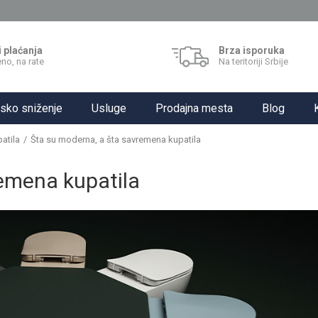
i plaćanja
Brza isporuka
no, na rate
Na teritoriji Srbije
sko sniženje
Usluge
Prodajna mesta
Blog
atila
Šta su moderna, a šta savremena kupatila
emena kupatila