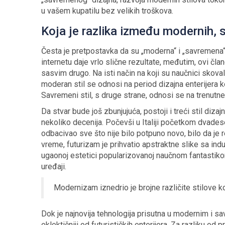
u vašem kupatilu bez velikih troškova.
Koja je razlika između modernih, s
Česta je pretpostavka da su „moderna“ i „savremena“ k
internetu daje vrlo slične rezultate, međutim, ovi čl
sasvim drugo. Na isti način na koji su naučnici skova
moderan stil se odnosi na period dizajna enterijera
Savremeni stil, s druge strane, odnosi se na trenutne
Da stvar bude još zbunjujuća, postoji i treći stil diz
nekoliko decenija. Počevši u Italiji početkom dvadese
odbacivao sve što nije bilo potpuno novo, bilo da je r
vreme, futurizam je prihvatio apstraktne slike sa indu
ugaonoj estetici popularizovanoj naučnom fantastikom
uređaji.
Modernizam iznedrio je brojne različite stilove k
Dok je najnovija tehnologija prisutna u modernim i s
eklektičniji od futurističkih enterijera. Za razliku od 