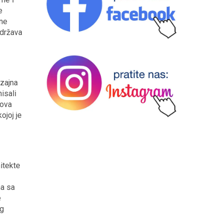
e
vne
idržava
zajna
isali
lova
ojoj je
itekte
na sa
e
og