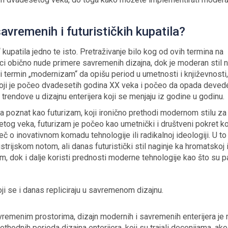
avremenih i futurističkih kupatila?
upatila jedno te isto. Pretraživanje bilo kog od ovih termina na
anci obično nude primere savremenih dizajna, dok je moderan stil 
li termin „modernizam“ da opišu period u umetnosti i književnosti,
 koji je počeo dvadesetih godina XX veka i počeo da opada deved
 trendove u dizajnu enterijera koji se menjaju iz godine u godinu.
ajna poznat kao futurizam, koji ironično prethodi modernom stilu za
tog veka, futurizam je počeo kao umetnički i društveni pokret koj
eč o inovativnom komadu tehnologije ili radikalnoj ideologiji. U to
strijskom notom, ali danas futuristički stil naginje ka hromatskoj 
, dok i dalje koristi prednosti moderne tehnologije kao što su 
oji se i danas repliciraju u savremenom dizajnu.
avremenim prostorima, dizajn modernih i savremenih enterijera j
prethodnih perioda dizajna enterijera, koji su trajali decenijama, ako