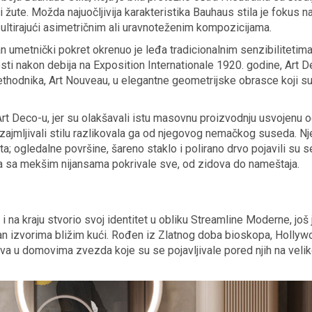
 žute. Možda najuočljivija karakteristika Bauhaus stila je fokus n
ezultirajući asimetričnim ali uravnoteženim kompozicijama.
 umetnički pokret okrenuo je leđa tradicionalnim senzibilitetima
osti nakon debija na Exposition Internationale 1920. godine, Art 
ethodnika, Art Nouveau, u elegantne geometrijske obrasce koji su
u Art Deco-u, jer su olakšavali istu masovnu proizvodnju usvojenu 
ozajmljivali stilu razlikovala ga od njegovog nemačkog suseda. N
sta; ogledalne površine, šareno staklo i polirano drvo pojavili su s
oja sa mekšim nijansama pokrivale sve, od zidova do nameštaja.
 na kraju stvorio svoj identitet u obliku Streamline Moderne, još
irisan izvorima bližim kući. Rođen iz Zlatnog doba bioskopa, Holly
tova u domovima zvezda koje su se pojavljivale pored njih na vel