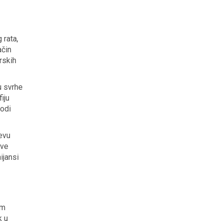
 rata,
ačin
rskih
u svrhe
iju
vodi
čevu
ove
ijansi
om
k u