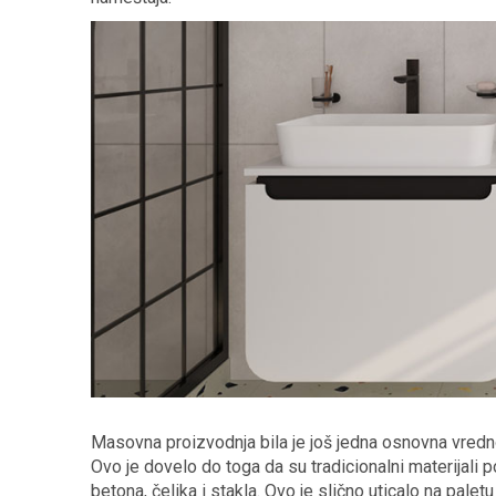
Masovna proizvodnja bila je još jedna osnovna vrednost
Ovo je dovelo do toga da su tradicionalni materijali 
betona, čelika i stakla. Ovo je slično uticalo na paletu