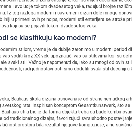
mene i evolucije tokom dvadesetog veka, rađajući brojne različit
ajnu. Iz tog razloga moderni i savremeni dizajn dele mnoge osno
ilniji u primeni ovih principa, moderni stil enterijera se strože pr
stilova koji su se pojavili tokom dvadesetog veka.
iodi se klasifikuju kao moderni?
dernim stilom, vreme je da dublje zaronimo u moderni period di
će vas voditi kroz XX vek, upoznajući vas sa stilovima koji su defin
sale svaki stil. Važno je napomenuti da, iako su mnogi od ovih sti
 budućnosti, radi jednostavnosti smo dodelili svaki stil deceniji u k
X veka, Bauhaus škola dizajna osnovana je od strane nemačkog arh
g svetskog rata. Inspirisan konceptom Gesamtkunstwerk, što se
p Bauhaus stila bio je da forma objekta treba da bude kombinova
 od tradicionalnog dizajna, favorizujući svrsishodno postavljanj
lačnost prostora bila rezultat njegove kompozicije, a ne suvišn