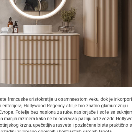
late francuske aristokratije u osamnaestom veku, dok je inkorpor
ih enterijera, Hollywood Regency stil je bio znatno glamurozniji i
iz Evrope. Fotelje bez naslona za ruke, naslonjače i sofe sa suknja
avan manjih razmera kako ne bi odvraćao pažnju od zvezde Hollyw
ivotinjskog krzna, upečatljiva rasveta i pozlaćene biste praktično 
zadini živopisno obojenih i kontrastnih šarenih tapeta.