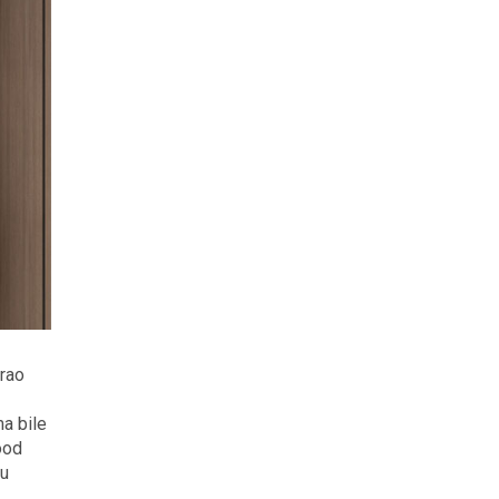
irao
ma bile
ood
su