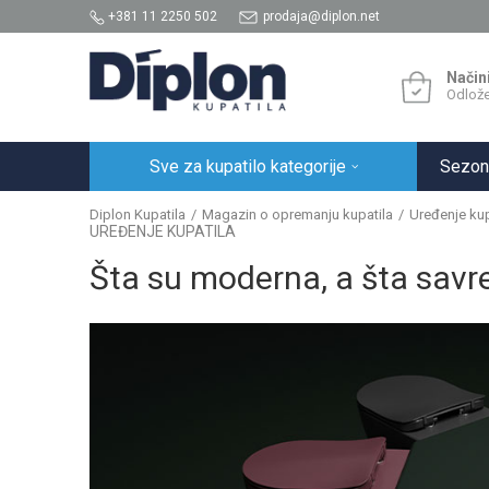
+381 11 2250 502
prodaja@diplon.net
Način
Odlože
Sve za kupatilo kategorije
Sezon
Diplon Kupatila
Magazin o opremanju kupatila
Uređenje kup
UREĐENJE KUPATILA
Šta su moderna, a šta savr