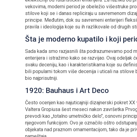
vekovima, moderni period je obeležio višestruke pro
stilove koji se i danas repliciraju u savremenom diz
principe. Međutim, dok su savremeni enterijeri fleksib
pravila i ideologija koje su ih razlikovale od drugih 
Šta je moderno kupatilo i koji per
Sada kada smo razjasnili šta podrazumevamo pod mo
enterijera i istražimo kako se razvijao. Ovaj odeljak 
svaku deceniju, kao i karakteristikama koje su defini
bili popularni tokom više decenija i uticali na stilove
bio najprisutniji.
1920: Bauhaus i Art Deco
Često ocenjen kao najuticajniji dizajnerski pokret X
Valtera Gropiusa šest meseci nakon završetka Prvo
prevodi kao „totalno umetničko delo", osnovni princi
njegovom funkcijom. Ovo je označilo oštro odstupanje
objekata nad praznom ornamentacijom, tako da je priv
nameštaja.