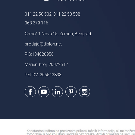
011 22 50 502, 011 22 50 508
063 379 116
Grmeč 1 Nova 15, Zemun, Beograd
prodaja@diplon.net
PIB:104020956
Matični broj: 20072512
PEPDV: 205543833