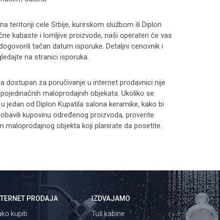
 teritoriji cele Srbije, kurirskom službom ili Diplon
čne kabaste i lomljive proizvode, naši operateri će vas
 dogovorili tačan datum isporuke. Detaljni cenovnik i
ledajte na stranici
isporuka
.
 dostupan za poručivanje u internet prodavnici nije
i pojedinačnih maloprodajnih objekata. Ukoliko se
 u jedan od Diplon Kupatila salona keramike, kako bi
 i obavili kupovinu određenog proizvoda, proverite
maloprodajnog objekta koji planirate da posetite.
NTERNET PRODAJA
IZDVAJAMO
ko kupiti
Tuš kabine