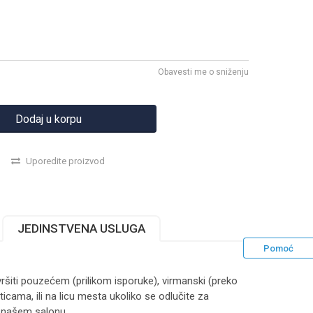
Obavesti me o sniženju
Dodaj u korpu
Uporedite proizvod
JEDINSTVENA USLUGA
Pomoć
ršiti pouzećem (prilikom isporuke), virmanski (preko
ticama, ili na licu mesta ukoliko se odlučite za
 našem salonu.