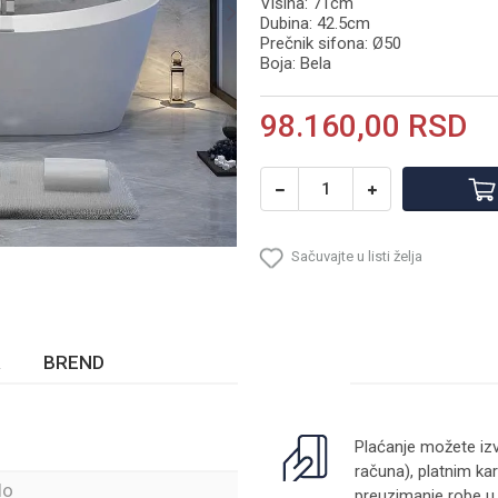
Visina: 71cm
Dubina: 42.5cm
Prečnik sifona: Ø50
Boja: Bela
98.160,00
RSD
Sačuvajte u listi želja
BREND
Plaćanje možete izv
računa), platnim kar
lo
preuzimanje robe u