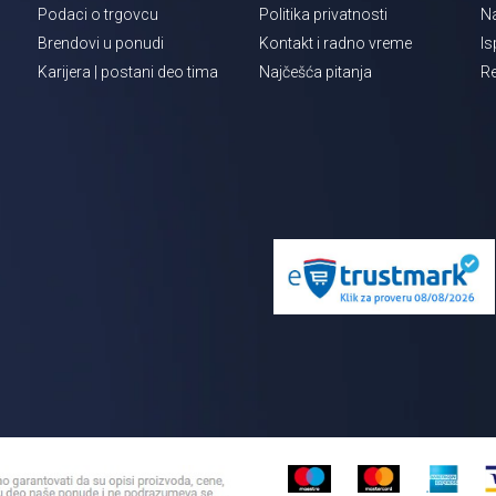
Podaci o trgovcu
Politika privatnosti
Na
Brendovi u ponudi
Kontakt i radno vreme
Is
Karijera | postani deo tima
Najčešća pitanja
Re