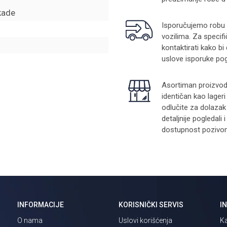
kade
Isporučujemo robu na
vozilima. Za specifi
kontaktirati kako bi
uslove isporuke pog
Asortiman proizvoda
identičan kao lager
odlučite za dolazak
detaljnije pogledali
dostupnost pozivom 
INFORMACIJE
KORISNIČKI SERVIS
I
O nama
Uslovi korišćenja
Ka