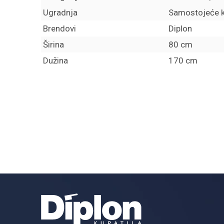
Ugradnja
Samostojeće 
Brendovi
Diplon
Širina
80 cm
Dužina
170 cm