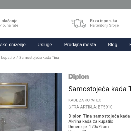
i plaćanja
Brza isporuka
no, na rate
Na teritoriji Srbije
sko sniženje
Usluge
Prodajna mesta
Blog
 kupatilo
Samostojeća kada Tina
Samostojeća kada 
KADE ZA KUPATILO
ŠIFRA ARTIKLA:
BT5910
Diplon Tina samostojeća kada
Akrilna kada za kupatilo
Dimenzije: 170x79cm