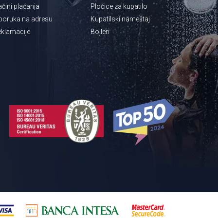
čini plaćanja
Pločice za kupatilo
poruka na adresu
Kupatilski nameštaj
klamacije
Bojleri