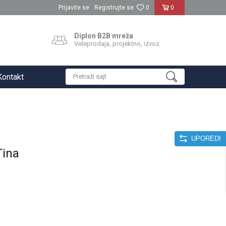
Prijavite se
Registrujte se
0
0
Diplon B2B mreža
Veleprodaja, projektno, izvoz
Kontakt
Pretraži sajt
UPOREDI
Tina