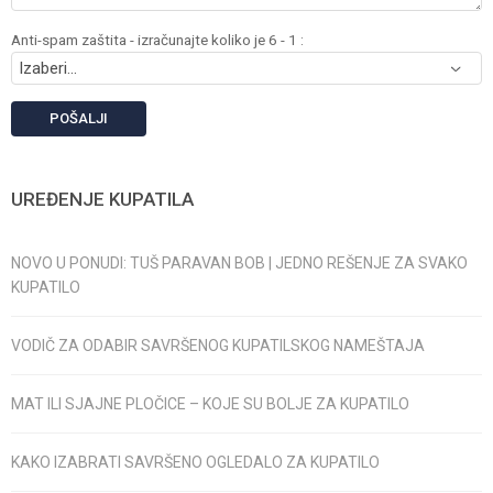
Anti-spam zaštita - izračunajte koliko je 6 - 1 :
POŠALJI
UREĐENJE KUPATILA
NOVO U PONUDI: TUŠ PARAVAN BOB | JEDNO REŠENJE ZA SVAKO
KUPATILO
VODIČ ZA ODABIR SAVRŠENOG KUPATILSKOG NAMEŠTAJA
MAT ILI SJAJNE PLOČICE – KOJE SU BOLJE ZA KUPATILO
KAKO IZABRATI SAVRŠENO OGLEDALO ZA KUPATILO