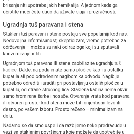
brisanja niti upotreba jakih hemikalija. A jednom kada ga
očistite moći ćete dugo da uživate sjaju i prozračnosti.
Ugradnja tuš paravana i stena
Stakleni tuš paravani i stene postaju sve popularniji kod nas.
Nedovoljna informisanost, skepticizam, vreme potrebno za
održavanje – možda su neki od razloga koji su sputavali
konzumiranje istih.
Ugradnjom tuš paravana ili stene zaobilazite ugradnju
tuš
kadice
. Dakle, na podu imate samo
pločice
kao i u ostatku
kupatila ali pod određenim nagibom ka odvodu. Nagib je
potrebno odrediti i uraditi pri postavljanju ostalih pločica u
kupatilu, od strane stručnog lica. Staklena kabina nema okvir
samo hromirane šarke i nosače. Otvaranje vrata kod paravana
ili otvoren prostor kod stena može biti orijentisan levo ili
desno, po vašem izboru. Prosto rečeno – minimalizam na
delu.
Nadamo se da smo uspeli da razbijemo neke predrasude u
vezi sa staklenim površinama koje možete da upotrebite u