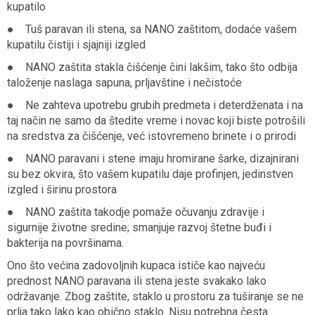
kupatilo
● Tuš paravan ili stena, sa NANO zaštitom, dodaće vašem
kupatilu čistiji i sjajniji izgled
● NANO zaštita stakla čišćenje čini lakšim, tako što odbija
taloženje naslaga sapuna, prljavštine i nečistoće
● Ne zahteva upotrebu grubih predmeta i deterdženata i na
taj način ne samo da štedite vreme i novac koji biste potrošili
na sredstva za čišćenje, već istovremeno brinete i o prirodi
● NANO paravani i stene imaju hromirane šarke, dizajnirani
su bez okvira, što vašem kupatilu daje profinjen, jedinstven
izgled i širinu prostora
● NANO zaštita takodje pomaže očuvanju zdravije i
sigurnije životne sredine; smanjuje razvoj štetne buđi i
bakterija na površinama.
Ono što većina zadovoljnih kupaca ističe kao najveću
prednost NANO paravana ili stena jeste svakako lako
održavanje. Zbog zaštite, staklo u prostoru za tuširanje se ne
prlja tako lako kao obično staklo. Nisu potrebna česta