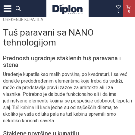
0
0
UREĐENJE KUPATILA
Tuš paravani sa NANO
tehnologijom
Prednosti ugradnje staklenih tuš paravana i
stena
Uređenje kupatila kao malih površina, po kvadraturi, i sa već
donekle predodređenim elementima koje treba da sadrži,
može da predstavlja pravi izazov za arhitekte ali i za
vlasnike. Potrebno je da bude funkcionalno ali i da ima
jedinstvene elemente kojima se pospešuje udobnost, lepota i
sjaj.
Tuš kabina
ili
kada
jedne su od najčešćih dilema, te
ukoliko je vaša odluka pala na tuš kabinu spremili smo
nekoliko korisnih saveta.
Staklene površine u kupatilu