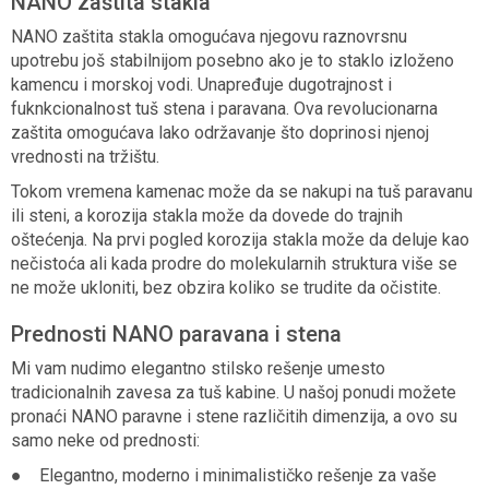
NANO zaštita stakla
NANO zaštita stakla omogućava njegovu raznovrsnu
upotrebu još stabilnijom posebno ako je to staklo izloženo
kamencu i morskoj vodi. Unapređuje dugotrajnost i
fuknkcionalnost tuš stena i paravana. Ova revolucionarna
zaštita omogućava lako održavanje što doprinosi njenoj
vrednosti na tržištu.
Tokom vremena kamenac može da se nakupi na tuš paravanu
ili steni, a korozija stakla može da dovede do trajnih
oštećenja. Na prvi pogled korozija stakla može da deluje kao
nečistoća ali kada prodre do molekularnih struktura više se
ne može ukloniti, bez obzira koliko se trudite da očistite.
Prednosti NANO paravana i stena
Mi vam nudimo elegantno stilsko rešenje umesto
tradicionalnih zavesa za tuš kabine. U našoj ponudi možete
pronaći NANO paravne i stene različitih dimenzija, a ovo su
samo neke od prednosti:
● Elegantno, moderno i minimalističko rešenje za vaše