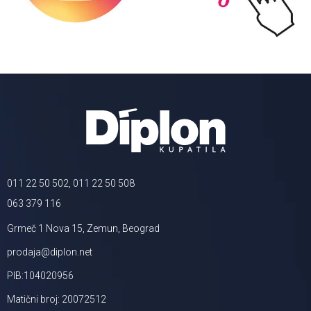
011 22 50 502, 011 22 50 508
063 379 116
Grmeč 1 Nova 15, Zemun, Beograd
prodaja@diplon.net
PIB:104020956
Matični broj: 20072512