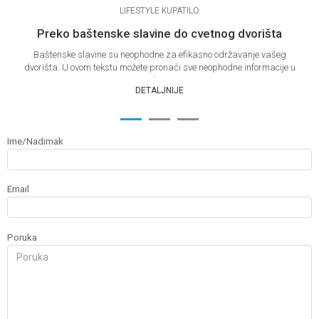
LIFESTYLE KUPATILO
Preko baštenske slavine do cvetnog dvorišta
Baštenske slavine su neophodne za efikasno održavanje vašeg
dvorišta. U ovom tekstu možete pronaći sve neophodne informacije u
vezi ba&s...
DETALJNIJE
1
2
3
Ime/Nadimak
Email
Poruka