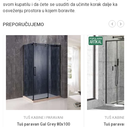
svom kupatilu i da ćete se usuditi da učinite korak dalje ka
osveženju prostora u kojem boravite.
PREPORUČUJEMO
TUŠ KABINE I PARAVANI
TUŠ KABINE 
Tuš paravan Gal Grey 80x100
Tuš paravan