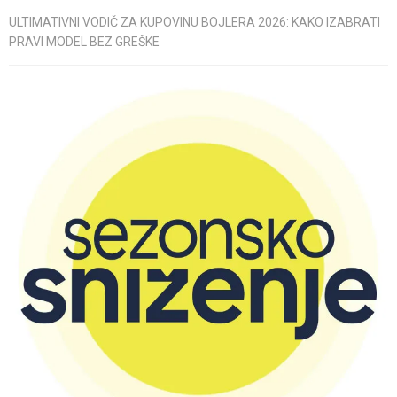
ULTIMATIVNI VODIČ ZA KUPOVINU BOJLERA 2026: KAKO IZABRATI
PRAVI MODEL BEZ GREŠKE