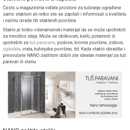
Često u magazinima viđate prostore za tuširanje ograđene
samo staklom ali retko ste se zapitali i informisali o kvalitetu
i načinu izrade tih staklenih površina.
Staklo je toliko višenamenski materijal da se može upotrebiti
za mnoštvo ideja. Može se oblikovati, kaliti, potamniti ili
upotrebiti za
tuš paravane
, podove, krovne površine, zidove,
ogledala
, vrata, kuhinjske površine, itd. Kada staklo obradite i
presvučete NANO zaštitom dobili ste idealan materijal za tuš
paravan ili stenu.