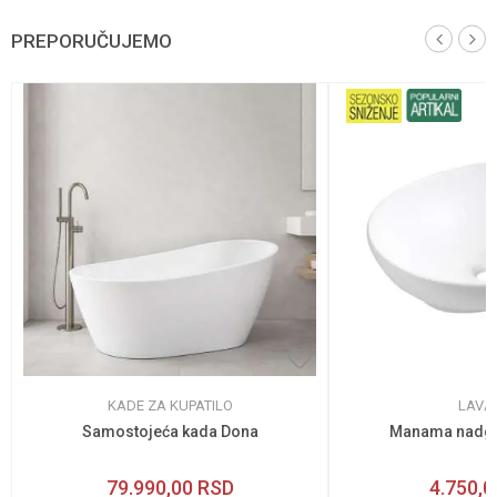
PREPORUČUJEMO
KADE ZA KUPATILO
LAVA
Samostojeća kada Dona
Manama nadgr
79.990,00
RSD
4.750,0