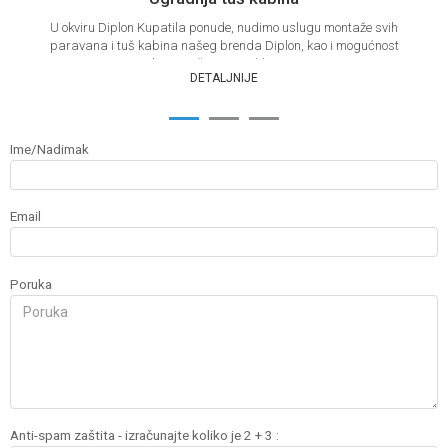
U okviru Diplon Kupatila ponude, nudimo uslugu montaže svih
paravana i tuš kabina našeg brenda Diplon, kao i mogućnost
demontaže postojećih par...
DETALJNIJE
1
2
3
Ime/Nadimak
Email
Poruka
Anti-spam zaštita - izračunajte koliko je 2 + 3 :