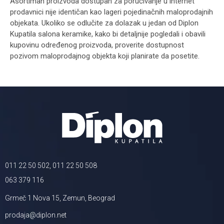
Asortiman proizvoda dostupan za poručivanje u internet
prodavnici nije identičan kao lageri pojedinačnih maloprodajnih
objekata. Ukoliko se odlučite za dolazak u jedan od Diplon
Kupatila salona keramike, kako bi detaljnije pogledali i obavili
kupovinu određenog proizvoda, proverite dostupnost
pozivom maloprodajnog objekta koji planirate da posetite.
011 22 50 502, 011 22 50 508
063 379 116
Grmeč 1 Nova 15, Zemun, Beograd
prodaja@diplon.net