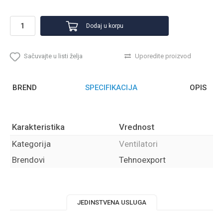
Dodaj u korpu
Sačuvajte u listi želja
Uporedite proizvod
BREND
SPECIFIKACIJA
OPIS
Karakteristika
Vrednost
Kategorija
Ventilatori
Brendovi
Tehnoexport
JEDINSTVENA USLUGA