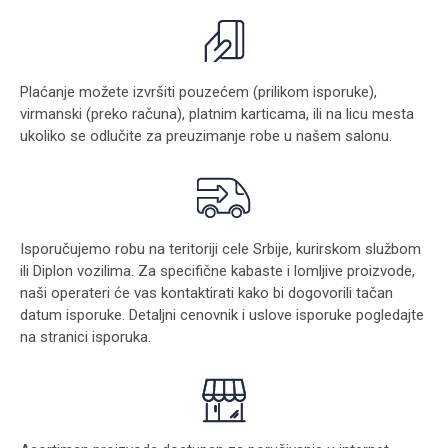
Plaćanje možete izvršiti pouzećem (prilikom isporuke),
virmanski (preko računa), platnim karticama, ili na licu mesta
ukoliko se odlučite za preuzimanje robe u našem salonu.
Isporučujemo robu na teritoriji cele Srbije, kurirskom službom
ili Diplon vozilima. Za specifične kabaste i lomljive proizvode,
naši operateri će vas kontaktirati kako bi dogovorili tačan
datum isporuke. Detaljni cenovnik i uslove isporuke pogledajte
na stranici
isporuka
.