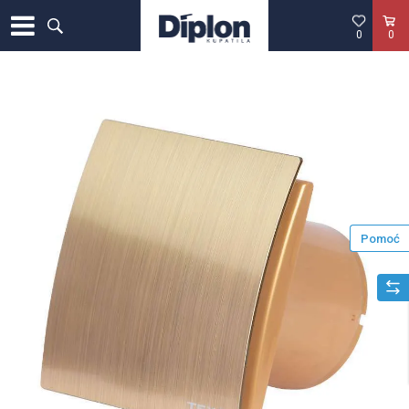
0
0
Pomoć