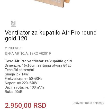
Ventilator za kupatilo Air Pro round
gold 120
VENTILATORI
ŠIFRA ARTIKLA:
TEXO V02019
Texo Air Pro ventilator za kupatilo gold
Dimenzije: 16x16cm za širinu otvora Ø120
Tehnički parametri:
Snaga: p= 14W
Frekvencija: v= 50-60Hz
Napon: u= 220-240V
Jačina rotacije: 100m³/h
Buka: 40dB
Obavesti me o sniženju
2.950,00
RSD