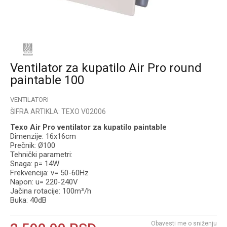
Ventilator za kupatilo Air Pro round
paintable 100
VENTILATORI
ŠIFRA ARTIKLA:
TEXO V02006
Texo Air Pro ventilator za kupatilo paintable
Dimenzije: 16x16cm
Prečnik: Ø100
Tehnički parametri:
Snaga: p= 14W
Frekvencija: v= 50-60Hz
Napon: u= 220-240V
Jačina rotacije: 100m³/h
Buka: 40dB
Obavesti me o sniženju