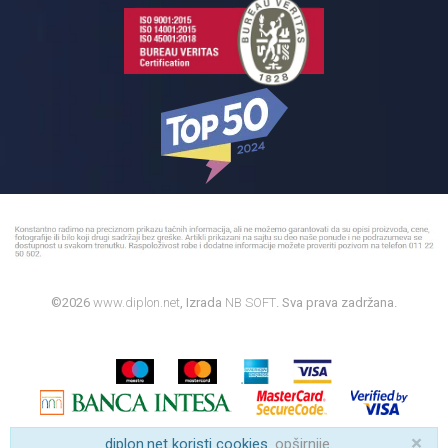
©2026
www.diplon.net
, Izrada
NB SOFT
. Sva prava zadržana.
×
diplon.net koristi cookies.
opširnije
.