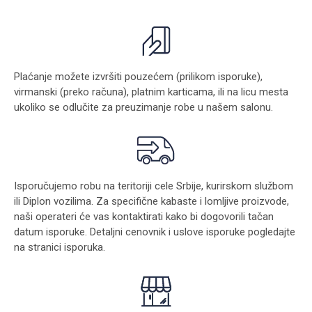
Plaćanje možete izvršiti pouzećem (prilikom isporuke),
virmanski (preko računa), platnim karticama, ili na licu mesta
ukoliko se odlučite za preuzimanje robe u našem salonu.
Isporučujemo robu na teritoriji cele Srbije, kurirskom službom
ili Diplon vozilima. Za specifične kabaste i lomljive proizvode,
naši operateri će vas kontaktirati kako bi dogovorili tačan
datum isporuke. Detaljni cenovnik i uslove isporuke pogledajte
na stranici
isporuka
.