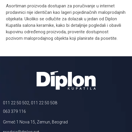
Asortiman proizvoda dostupan za poručivanje u internet
prodavnici nije identičan kao lageri pojedinačnih maloprodajnih
objekata. Ukoliko se odlučite za dolazak u jedan od Diplon
Kupatila salona keramike, kako bi detaljnije pogledali i obavili
kupovinu određenog proizvoda, proverite dostupnost
pozivom maloprodajnog objekta koji planirate da posetite.
011 22 50 502, 011 22 50 508
063 379 116
Grmeč 1 Nova 15, Zemun, Beograd