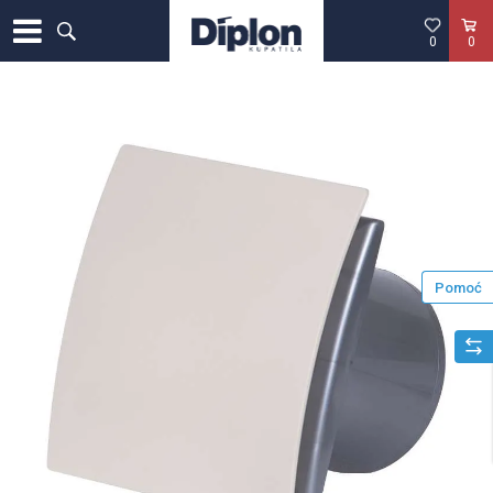
0
0
Pomoć