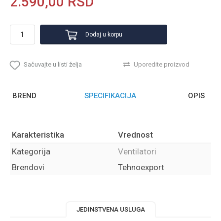
2.590,00
RSD
Dodaj u korpu
Sačuvajte u listi želja
Uporedite proizvod
BREND
SPECIFIKACIJA
OPIS
Karakteristika
Vrednost
Kategorija
Ventilatori
Brendovi
Tehnoexport
JEDINSTVENA USLUGA