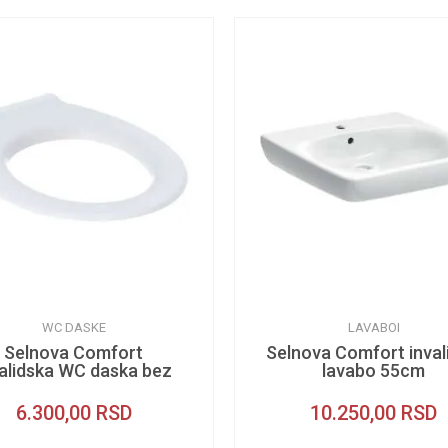
WC DASKE
LAVABOI
Selnova Comfort
Selnova Comfort inval
validska WC daska bez
lavabo 55cm
poklopca
6.300,00
RSD
10.250,00
RSD