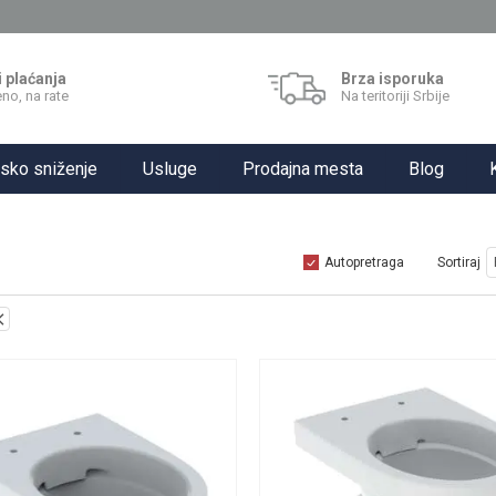
i plaćanja
Brza isporuka
no, na rate
Na teritoriji Srbije
sko sniženje
Usluge
Prodajna mesta
Blog
Autopretraga
Sortiraj