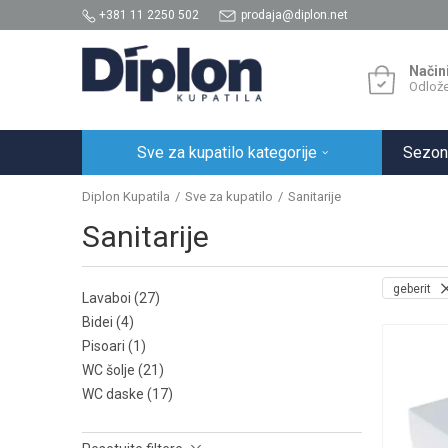
+381 11 2250 502
prodaja@diplon.net
Način
Odlože
Sve za kupatilo kategorije
Sezon
Diplon Kupatila
Sve za kupatilo
Sanitarije
Sanitarije
geberit
Lavaboi
(27)
Bidei
(4)
Pisoari
(1)
WC šolje
(21)
WC daske
(17)