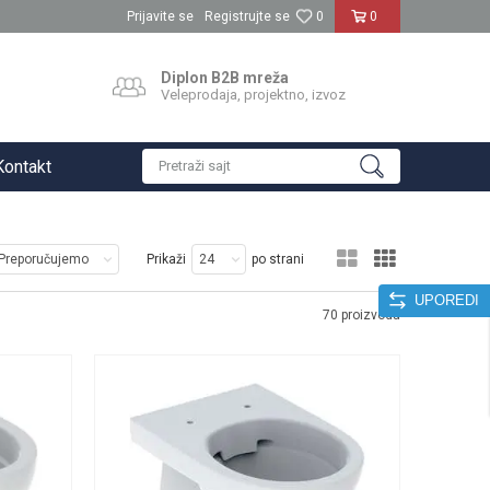
Prijavite se
Registrujte se
0
0
Diplon B2B mreža
Veleprodaja, projektno, izvoz
Kontakt
Pretraži sajt
Prikaži
po strani
UPOREDI
70
proizvoda