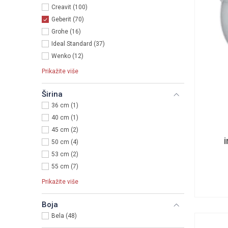
Creavit (100)
Geberit (70)
Grohe (16)
Ideal Standard (37)
Wenko (12)
Prikažite više
Širina
36 cm (1)
40 cm (1)
45 cm (2)
50 cm (4)
53 cm (2)
55 cm (7)
Prikažite više
Boja
Bela (48)