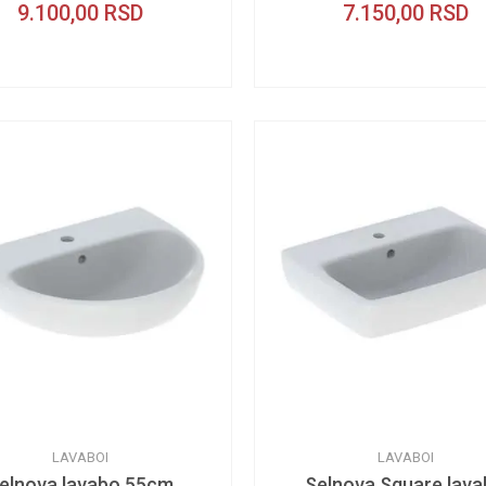
9.100,00
RSD
7.150,00
RSD
LAVABOI
LAVABOI
elnova lavabo 55cm
Selnova Square lav