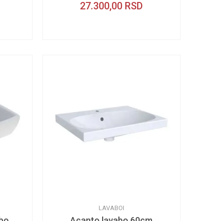
27.300,00
RSD
LAVABOI
abo
Acanto lavabo 60cm