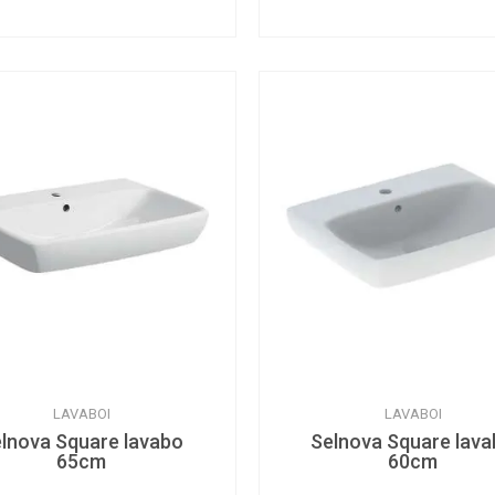
LAVABOI
LAVABOI
lnova Square lavabo
Selnova Square lav
65cm
60cm