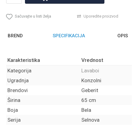
Sačuvajte u listi želja
Uporedite proizvod
BREND
SPECIFIKACIJA
OPIS
Karakteristika
Vrednost
Kategorija
Lavaboi
Ugradnja
Konzolni
Brendovi
Geberit
Širina
65 cm
Boja
Bela
Serija
Selnova