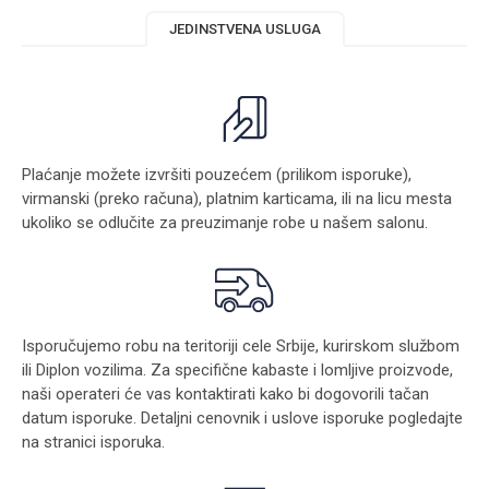
JEDINSTVENA USLUGA
Plaćanje možete izvršiti pouzećem (prilikom isporuke),
virmanski (preko računa), platnim karticama, ili na licu mesta
ukoliko se odlučite za preuzimanje robe u našem salonu.
Isporučujemo robu na teritoriji cele Srbije, kurirskom službom
ili Diplon vozilima. Za specifične kabaste i lomljive proizvode,
naši operateri će vas kontaktirati kako bi dogovorili tačan
datum isporuke. Detaljni cenovnik i uslove isporuke pogledajte
na stranici
isporuka
.