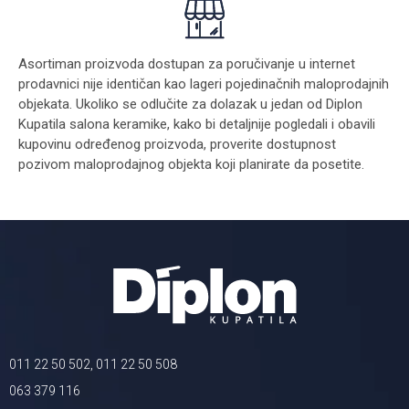
Asortiman proizvoda dostupan za poručivanje u internet
prodavnici nije identičan kao lageri pojedinačnih maloprodajnih
objekata. Ukoliko se odlučite za dolazak u jedan od Diplon
Kupatila salona keramike, kako bi detaljnije pogledali i obavili
kupovinu određenog proizvoda, proverite dostupnost
pozivom maloprodajnog objekta koji planirate da posetite.
011 22 50 502, 011 22 50 508
063 379 116