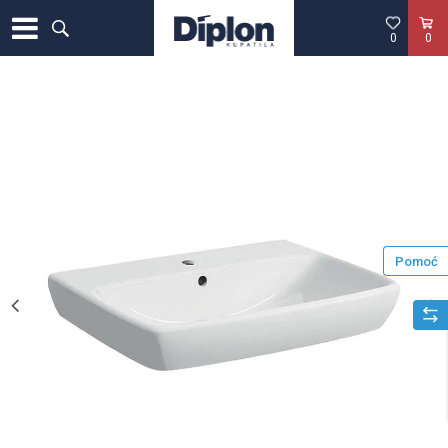
0
0
Pomoć