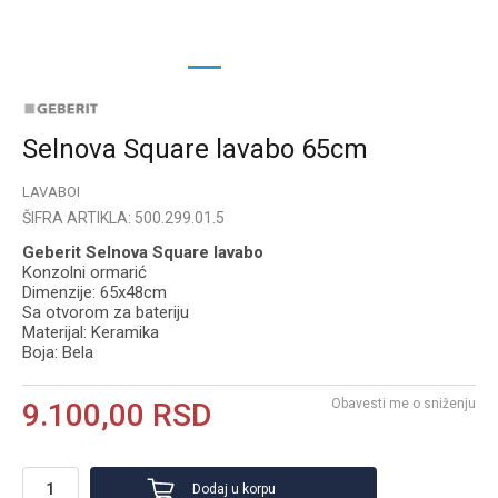
1
2
3
Selnova Square lavabo 65cm
LAVABOI
ŠIFRA ARTIKLA:
500.299.01.5
Geberit Selnova Square lavabo
Konzolni ormarić
Dimenzije: 65x48cm
Sa otvorom za bateriju
Materijal: Keramika
Boja: Bela
Obavesti me o sniženju
9.100,00
RSD
Dodaj u korpu