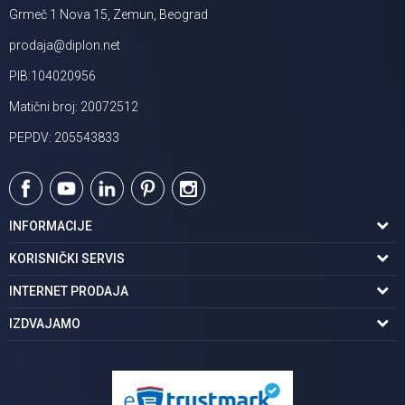
Grmeč 1 Nova 15, Zemun, Beograd
prodaja@diplon.net
PIB:104020956
Matični broj: 20072512
PEPDV: 205543833
INFORMACIJE
O nama
KORISNIČKI SERVIS
Podaci o trgovcu
Uslovi korišćenja
INTERNET PRODAJA
Brendovi u ponudi
Politika privatnosti
Kako kupiti
IZDVAJAMO
Karijera | postani deo tima
Kontakt i radno vreme
Načini plaćanja
Tuš kabine
Najčešća pitanja
Isporuka na adresu
Pločice za kupatilo
Reklamacije
Kupatilski nameštaj