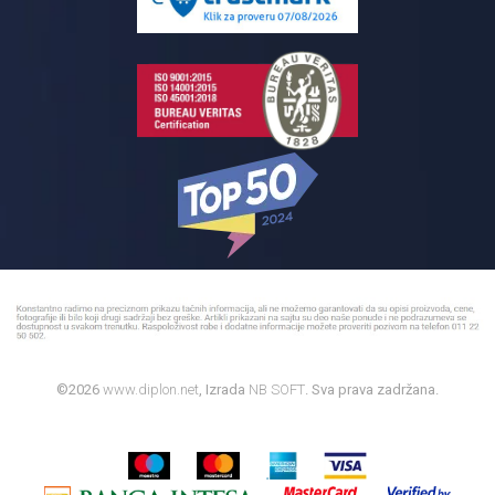
Bojleri
©2026
www.diplon.net
, Izrada
NB SOFT
. Sva prava zadržana.