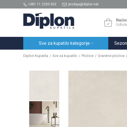
+381 11 2250 502
prodaja@diplon.net
Način
Odlože
Sve za kupatilo kategorije
Sezon
Diplon Kupatila
Sve za kupatilo
Pločice
Granitne pločice