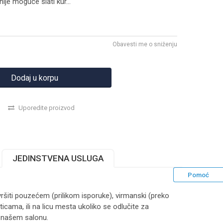
nije moguće slati kur
...
Obavesti me o sniženju
Dodaj u korpu
Uporedite proizvod
JEDINSTVENA USLUGA
Pomoć
ršiti pouzećem (prilikom isporuke), virmanski (preko
ticama, ili na licu mesta ukoliko se odlučite za
 našem salonu.