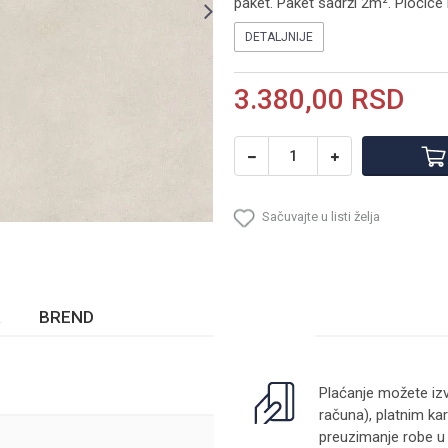
paket. Paket sadrži 2m². Pločice 
DETALJNIJE
3.380,00
RSD
Sačuvajte u listi želja
BREND
Plaćanje možete izv
računa), platnim kar
preuzimanje robe u