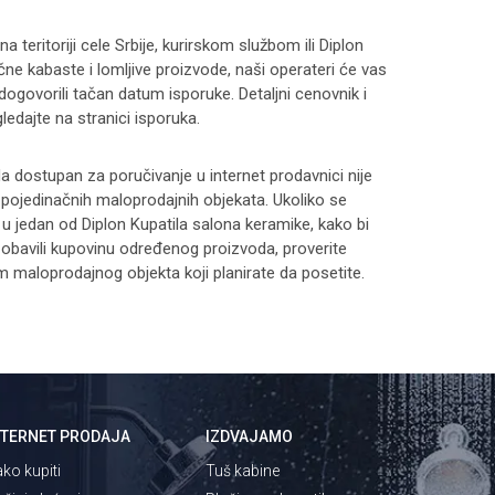
 teritoriji cele Srbije, kurirskom službom ili Diplon
čne kabaste i lomljive proizvode, naši operateri će vas
 dogovorili tačan datum isporuke. Detaljni cenovnik i
ledajte na stranici
isporuka
.
 dostupan za poručivanje u internet prodavnici nije
i pojedinačnih maloprodajnih objekata. Ukoliko se
 u jedan od Diplon Kupatila salona keramike, kako bi
 i obavili kupovinu određenog proizvoda, proverite
maloprodajnog objekta koji planirate da posetite.
NTERNET PRODAJA
IZDVAJAMO
ko kupiti
Tuš kabine