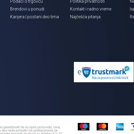
Podaci o trgovcu
Politika privatnosti
Na
Brendovi u ponudi
Kontakt i radno vreme
Is
Karijera | postani deo tima
Najčešća pitanja
Re