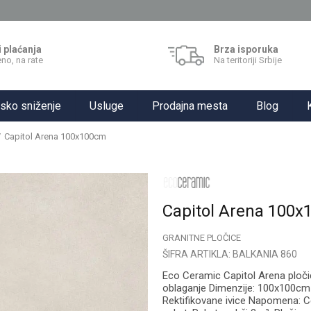
i plaćanja
Brza isporuka
no, na rate
Na teritoriji Srbije
sko sniženje
Usluge
Prodajna mesta
Blog
Capitol Arena 100x100cm
Capitol Arena 100
GRANITNE PLOČICE
ŠIFRA ARTIKLA:
BALKANIA 860
Eco Ceramic Capitol Arena ploči
oblaganje Dimenzije: 100x100cm 
Rektifikovane ivice Napomena: Ce