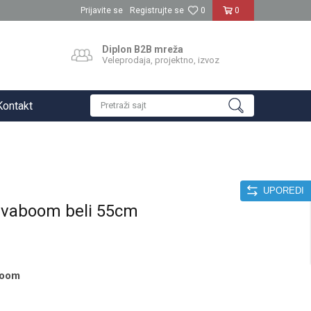
Prijavite se
Registrujte se
0
0
Diplon B2B mreža
Veleprodaja, projektno, izvoz
Kontakt
Pretraži sajt
UPOREDI
avaboom beli 55cm
boom