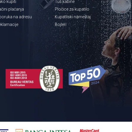
ko kupiti
Tuš kabine
čini plaćanja
Pločice za kupatilo
poruka na adresu
Kupatilski nameštaj
klamacije
Bojleri