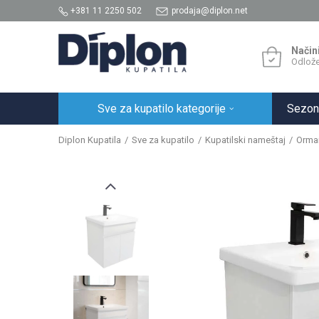
+381 11 2250 502
prodaja@diplon.net
Način
Odlože
Sve za kupatilo kategorije
Sezon
Diplon Kupatila
Sve za kupatilo
Kupatilski nameštaj
Ormar