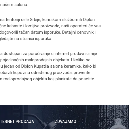
 našem salonu.
 teritoriji cele Srbije, kurirskom službom ili Diplon
čne kabaste i lomljive proizvode, naši operateri će vas
 dogovorili tačan datum isporuke. Detaljni cenovnik i
ledajte na stranici
isporuka
.
 dostupan za poručivanje u internet prodavnici nije
i pojedinačnih maloprodajnih objekata. Ukoliko se
 u jedan od Diplon Kupatila salona keramike, kako bi
 i obavili kupovinu određenog proizvoda, proverite
maloprodajnog objekta koji planirate da posetite.
NTERNET PRODAJA
IZDVAJAMO