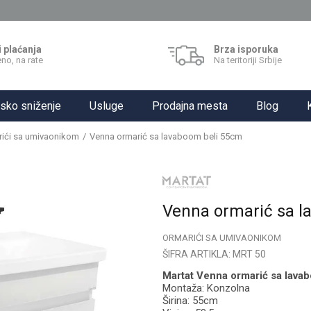
i plaćanja
Brza isporuka
no, na rate
Na teritoriji Srbije
sko sniženje
Usluge
Prodajna mesta
Blog
ići sa umivaonikom
Venna ormarić sa lavaboom beli 55cm
Venna ormarić sa l
ORMARIĆI SA UMIVAONIKOM
ŠIFRA ARTIKLA:
MRT 50
Martat Venna ormarić sa lava
Montaža: Konzolna
Širina: 55cm