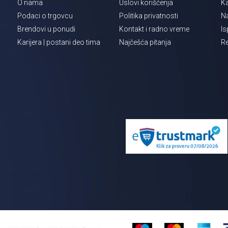
O nama
Uslovi korišćenja
Ka
Podaci o trgovcu
Politika privatnosti
Na
Brendovi u ponudi
Kontakt i radno vreme
Is
Karijera | postani deo tima
Najčešća pitanja
Re