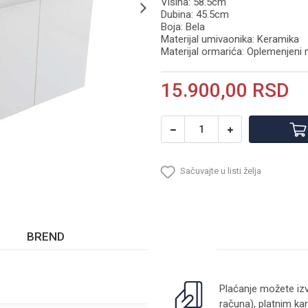
Visina: 58.5cm
Dubina: 45.5cm
Boja: Bela
Materijal umivaonika: Keramika
Materijal ormarića: Oplemenjen
15.900,00
RSD
Sačuvajte u listi želja
BREND
Plaćanje možete izv
računa), platnim kar