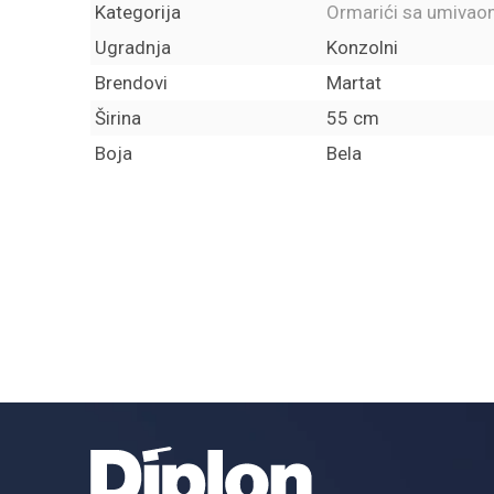
Kategorija
Ormarići sa umivao
Ugradnja
Konzolni
Brendovi
Martat
Širina
55 cm
Boja
Bela