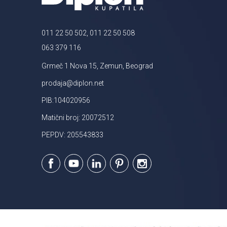
011 22 50 502, 011 22 50 508
063 379 116
Grmeč 1 Nova 15, Zemun, Beograd
prodaja@diplon.net
PIB:104020956
Matični broj: 20072512
PEPDV: 205543833