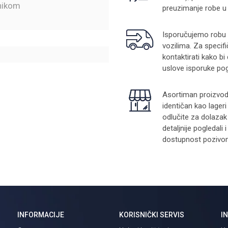
nikom
preuzimanje robe u
Isporučujemo robu na
vozilima. Za specifi
kontaktirati kako bi
uslove isporuke pog
Asortiman proizvoda
identičan kao lager
odlučite za dolazak
detaljnije pogledali
dostupnost pozivom 
INFORMACIJE
KORISNIČKI SERVIS
I