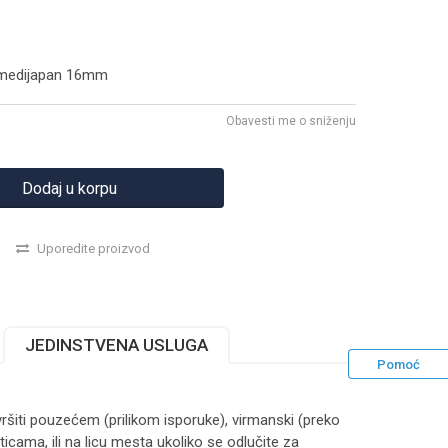
i medijapan 16mm
Obavesti me o sniženju
Dodaj u korpu
Uporedite proizvod
JEDINSTVENA USLUGA
Pomoć
ršiti pouzećem (prilikom isporuke), virmanski (preko
ticama, ili na licu mesta ukoliko se odlučite za