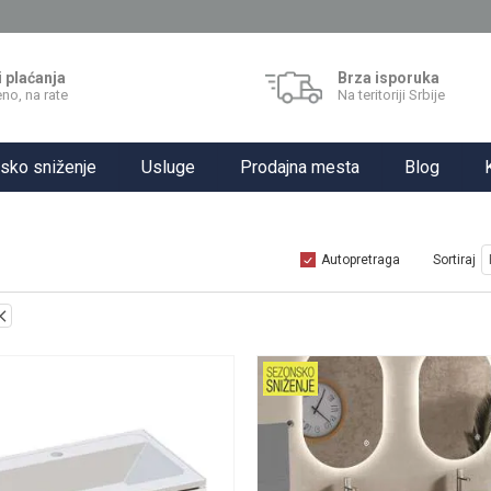
i plaćanja
Brza isporuka
no, na rate
Na teritoriji Srbije
sko sniženje
Usluge
Prodajna mesta
Blog
Autopretraga
Sortiraj