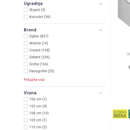
Ugradnja
Stojeći (3)
Konzolni (36)
Brend
Diplon (837)
Ariston (16)
Creavit (168)
O
Geberit (256)
Grohe (166)
Hansgrohe (25)
Prikažite više
Visina
100 cm (1)
103 cm (4)
108 cm (10)
109 cm (1)
110 cm (2)