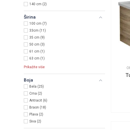
140 cm (2)
Širina
100 cm (7)
33cm (11)
35 cm (9)
50 cm (3)
61 cm (1)
63 cm (1)
Prikažite više
O
T
Boja
Bela (25)
Crna (2)
Antracit (6)
Braon (18)
Plava (2)
Siva (2)