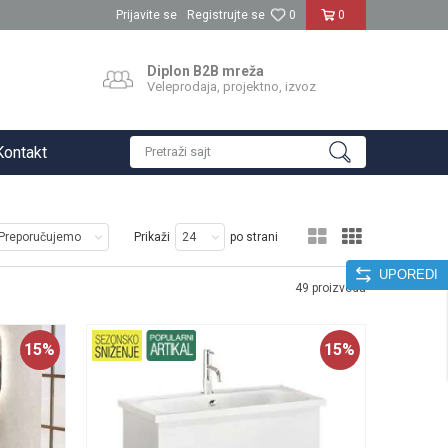
Prijavite se
Registrujte se
0
0
Diplon B2B mreža
Veleprodaja, projektno, izvoz
Kontakt
Pretraži sajt
Prikaži
po strani
UPOREDI
49
proizvoda
15
%
15
%