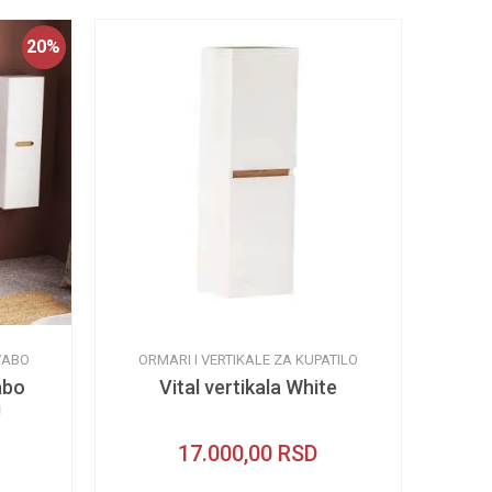
20
%
VABO
ORMARI I VERTIKALE ZA KUPATILO
abo
Vital vertikala White
m
17.000,00
RSD