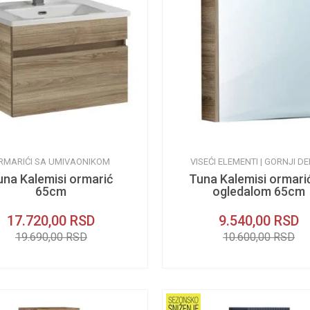
RMARIĆI SA UMIVAONIKOM
VISEĆI ELEMENTI | GORNJI DE
una Kalemisi ormarić
Tuna Kalemisi ormari
65cm
ogledalom 65cm
17.720,00
RSD
9.540,00
RSD
19.690,00
RSD
10.600,00
RSD