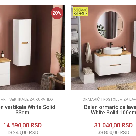
20
%
ARI I VERTIKALE ZA KUPATILO
ORMARIĆI I POSTOLJA ZA LA
n vertikala White Solid
Belen ormarić za lav
33cm
White Solid 100c
14.590,00
RSD
31.040,00
RSD
18.240,00
RSD
38.800,00
RSD