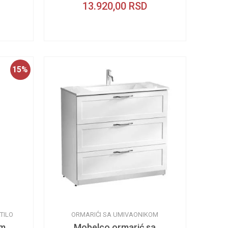
13.920,00
RSD
15
%
TILO
ORMARIĆI SA UMIVAONIKOM
cm
Mobelco ormarić sa