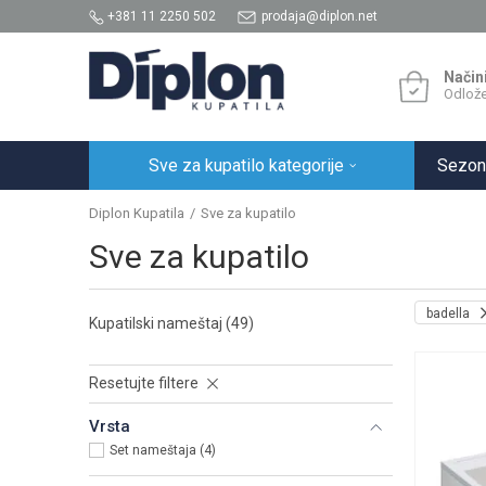
+381 11 2250 502
prodaja@diplon.net
Način
Odlože
Sve za kupatilo kategorije
Sezon
Diplon Kupatila
Sve za kupatilo
Sve za kupatilo
badella
Kupatilski nameštaj
(49)
Resetujte filtere
Vrsta
Set nameštaja (4)