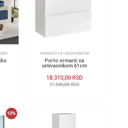
VABO
ORMARIĆI SA UMIVAONIKOM
abo
Porto ormarić sa
umivaonikom 61cm
18.310,00
RSD
21.540,00
RSD
10
%