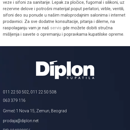
veze i sifoni za sanitarije. Lepak za pločice, fugomal i silikoni, uz
rezervne delove i potrošni materijal poput perlatori, virble, ventili,
sifoni deo su ponude u našim maloprodajnim salonima i internet
prodavnici. Za sve dodatne konsultacije, pitanja i dileme, na
raspolaganju vam je naš
servis
gde možete dobiti stručna
mišljenja i savete o opremanju i popravkama kupatilske opreme.
011 22 50 502, 011 22 50 508
063 379 116
Grmeč 1 Nova 15, Zemun, Beograd
prodaja@diplon.net