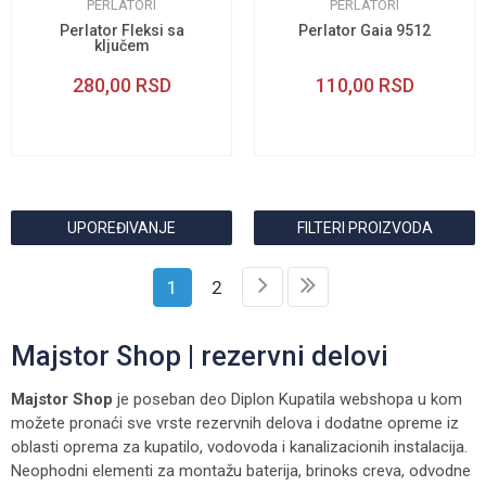
PERLATORI
PERLATORI
Perlator Fleksi sa
Perlator Gaia 9512
ključem
280,00
RSD
110,00
RSD
UPOREĐIVANJE
FILTERI PROIZVODA
1
2
Majstor Shop | rezervni delovi
Majstor Shop
je poseban deo Diplon Kupatila webshopa u kom
možete pronaći sve vrste rezervnih delova i dodatne opreme iz
oblasti oprema za kupatilo, vodovoda i kanalizacionih instalacija.
Neophodni elementi za montažu baterija, brinoks creva, odvodne