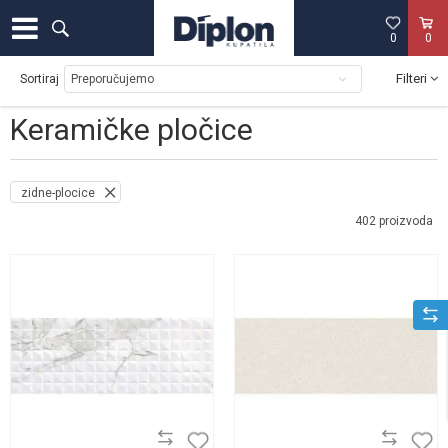
0
0
Filteri
Sortiraj
Keramičke pločice
zidne-plocice
402
proizvoda