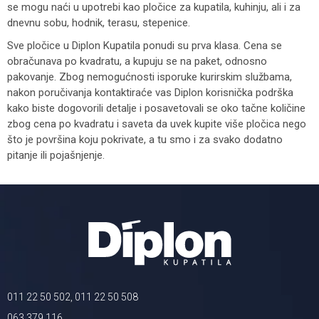
se mogu naći u upotrebi kao pločice za kupatila, kuhinju, ali i za
dnevnu sobu, hodnik, terasu, stepenice.
Sve pločice u Diplon Kupatila ponudi su prva klasa. Cena se
obračunava po kvadratu, a kupuju se na paket, odnosno
pakovanje. Zbog nemogućnosti isporuke kurirskim službama,
nakon poručivanja kontaktiraće vas Diplon korisnička podrška
kako biste dogovorili detalje i posavetovali se oko tačne količine
zbog cena po kvadratu i saveta da uvek kupite više pločica nego
što je površina koju pokrivate, a tu smo i za svako dodatno
pitanje ili pojašnjenje.
011 22 50 502, 011 22 50 508
063 379 116