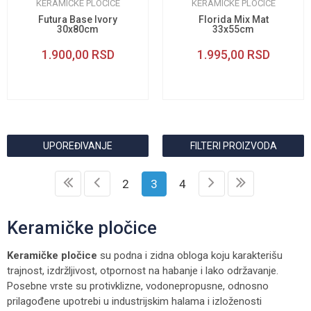
KERAMIČKE PLOČICE
KERAMIČKE PLOČICE
Futura Base Ivory
Florida Mix Mat
30x80cm
33x55cm
1.900,00
RSD
1.995,00
RSD
UPOREĐIVANJE
FILTERI PROIZVODA
2
3
4
Keramičke pločice
Keramičke pločice
su podna i zidna obloga koju karakterišu
trajnost, izdržljivost, otpornost na habanje i lako održavanje.
Posebne vrste su protivklizne, vodonepropusne, odnosno
prilagođene upotrebi u industrijskim halama i izloženosti