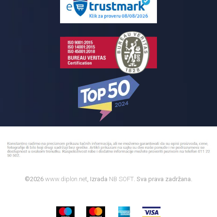
Reklamacije
Kupatilski nameštaj
Bojleri
©2026
www.diplon.net
, Izrada
NB SOFT
. Sva prava zadržana.