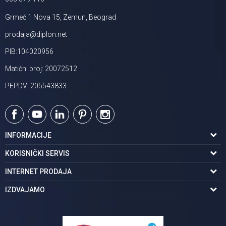
Grmeč 1 Nova 15, Zemun, Beograd
prodaja@diplon.net
PIB:104020956
Matični broj: 20072512
PEPDV: 205543833
INFORMACIJE
O nama
KORISNIČKI SERVIS
Podaci o trgovcu
Uslovi korišćenja
INTERNET PRODAJA
Brendovi u ponudi
Politika privatnosti
Kako kupiti
IZDVAJAMO
Karijera | postani deo tima
Kontakt i radno vreme
Načini plaćanja
Tuš kabine
Najčešća pitanja
Isporuka na adresu
Pločice za kupatilo