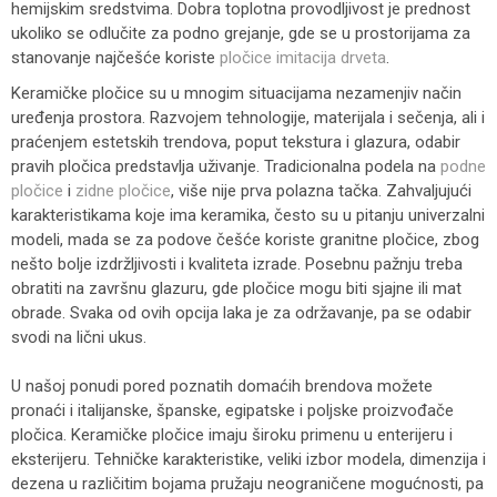
hemijskim sredstvima. Dobra toplotna provodljivost je prednost
ukoliko se odlučite za podno grejanje, gde se u prostorijama za
stanovanje najčešće koriste
pločice imitacija drveta
.
Keramičke pločice su u mnogim situacijama nezamenjiv način
uređenja prostora. Razvojem tehnologije, materijala i sečenja, ali i
praćenjem estetskih trendova, poput tekstura i glazura, odabir
pravih pločica predstavlja uživanje. Tradicionalna podela na
podne
pločice
i
zidne pločice
, više nije prva polazna tačka. Zahvaljujući
karakteristikama koje ima keramika, često su u pitanju univerzalni
modeli, mada se za podove češće koriste granitne pločice, zbog
nešto bolje izdržljivosti i kvaliteta izrade. Posebnu pažnju treba
obratiti na završnu glazuru, gde pločice mogu biti sjajne ili mat
obrade. Svaka od ovih opcija laka je za održavanje, pa se odabir
svodi na lični ukus.
U našoj ponudi pored poznatih domaćih brendova možete
pronaći i italijanske, španske, egipatske i poljske proizvođače
pločica. Keramičke pločice imaju široku primenu u enterijeru i
eksterijeru. Tehničke karakteristike, veliki izbor modela, dimenzija i
dezena u različitim bojama pružaju neograničene mogućnosti, pa