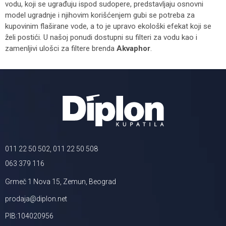
vodu, koji se ugrađuju ispod sudopere, predstavljaju osnovni
model ugradnje i njihovim korišćenjem gubi se potreba za
kupovinim flaširane vode, a to je upravo ekološki efekat koji se
želi postići. U našoj ponudi dostupni su filteri za vodu kao i
zamenljivi ulošci za filtere brenda
Akvaphor
.
011 22 50 502, 011 22 50 508
063 379 116
Grmeč 1 Nova 15, Zemun, Beograd
prodaja@diplon.net
PIB:104020956