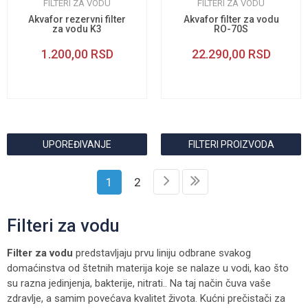
FILTERI ZA VODU
FILTERI ZA VODU
Akvafor rezervni filter
Akvafor filter za vodu
za vodu K3
RO-70S
1.200,00
RSD
22.290,00
RSD
UPOREĐIVANJE
FILTERI PROIZVODA
1
2
Filteri za vodu
Filter za vodu
predstavljaju prvu liniju odbrane svakog
domaćinstva od štetnih materija koje se nalaze u vodi, kao što
su razna jedinjenja, bakterije, nitrati.. Na taj način čuva vaše
zdravlje, a samim povećava kvalitet života. Kućni prečistači za