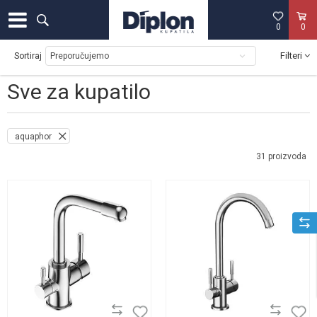
0
0
Filteri
Sortiraj
Sve za kupatilo
aquaphor
31
proizvoda