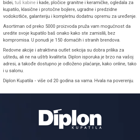
bidei,
tuš kabine
i kade, pločice granitne i keramičke, ogledala za
kupatilo, klasične i protočne bojlere, ugradne i predzidne
vodokotliće, galanteriju i kompletnu dodatnu opremu za uređenje.
Asortiman od preko 5000 proizvoda pruža vam mogućnost da
uredite svoje kupatilo baš onako kako ste zamislili, bez
kompromisa. U ponudi je 150 domaćih i stranih brendova.
Redovne akcije i atraktivna outlet sekcija su dobra prilika za
uštedu, ali ne na uštrb kvaliteta. Diplon isporuka je brzo na vašoj
adresi, a takođe dostupno je odloženo plaćanje, kako online, tako
i u salonu.
Diplon Kupatila - više od 20 godina sa vama. Hvala na poverenju.