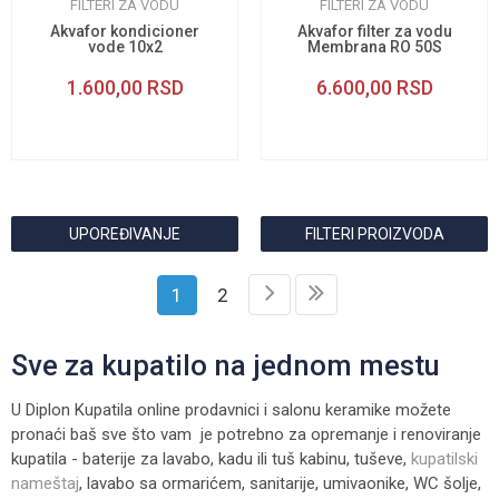
FILTERI ZA VODU
FILTERI ZA VODU
Akvafor kondicioner
Akvafor filter za vodu
vode 10x2
Membrana RO 50S
1.600,00
RSD
6.600,00
RSD
UPOREĐIVANJE
FILTERI PROIZVODA
1
2
Sve za kupatilo na jednom mestu
U Diplon Kupatila online prodavnici i salonu keramike možete
pronaći baš sve što vam je potrebno za opremanje i renoviranje
kupatila - baterije za lavabo, kadu ili tuš kabinu, tuševe,
kupatilski
nameštaj
, lavabo sa ormarićem, sanitarije, umivaonike, WC šolje,