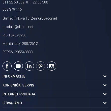
011 22 50 502, 011 22 50 508
063 379 116
Grmeč 1 Nova 15, Zemun, Beograd
prodaja@diplon.net
PIB:104020956
Matični broj: 20072512
PEPDV: 205543833
INFORMACIJE
O nama
KORISNIČKI SERVIS
Podaci o trgovcu
Uslovi korišćenja
INTERNET PRODAJA
Brendovi u ponudi
Politika privatnosti
Kako kupiti
IZDVAJAMO
Karijera | postani deo tima
Kontakt i radno vreme
Načini plaćanja
Tuš kabine