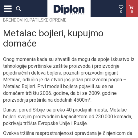
0
0
BRENDOVI KUPATILSKE OPREME
Metalac bojleri, kupujmo
domaće
Onog momenta kada su shvatili da mogu da spoje iskustvo iz
tehnologije površinske zaštite proizvoda i proizvodnje
pojedinačnih delova bojlera, poznati proizvodni gigant
Metalac, odlučio je da otvori još jedan proizvodni pogon –
Metalac Bojleri. Prvi modeli bojlera pojavili su se na
domaćem tržištu 2006. godine, da bi se 2009. godine
proizvodnja proširila na dodatnih 4500m².
Danas, pored Srbije sa preko 40 prodajnih mesta, Metalac
bojleri svojim proizvodnim kapacitetom od 230.000 komada,
pokrivaju tržišta Evropske Unije i Rusije.
Ovakva tržišna rasprostranjenost opravdana je činjenicom da