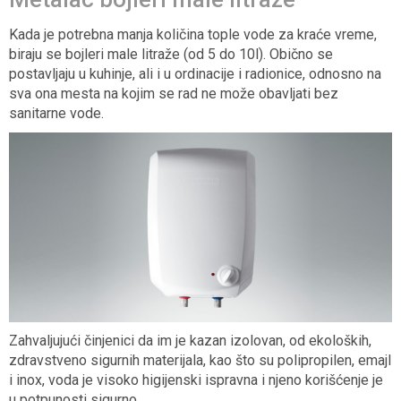
Kada je potrebna manja količina tople vode za kraće vreme,
biraju se bojleri male litraže (od 5 do 10l). Obično se
postavljaju u kuhinje, ali i u ordinacije i radionice, odnosno na
sva ona mesta na kojim se rad ne može obavljati bez
sanitarne vode.
Zahvaljujući činjenici da im je kazan izolovan, od ekoloških,
zdravstveno sigurnih materijala, kao što su polipropilen, emajl
i inox, voda je visoko higijenski ispravna i njeno korišćenje je
u potpunosti sigurno.