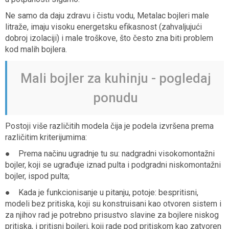
Ne samo da daju zdravu i čistu vodu, Metalac bojleri male
litraže, imaju visoku energetsku efikasnost (zahvaljujući
dobroj izolaciji) i male troškove, što često zna biti problem
kod malih bojlera.
Mali bojler za kuhinju - pogledaj
ponudu
Postoji više različitih modela čija je podela izvršena prema
različitim kriterijumima:
● Prema načinu ugradnje tu su: nadgradni visokomontažni
bojler, koji se ugrađuje iznad pulta i podgradni niskomontažni
bojler, ispod pulta;
● Kada je funkcionisanje u pitanju, potoje: bespritisni,
modeli bez pritiska, koji su konstruisani kao otvoren sistem i
za njihov rad je potrebno prisustvo slavine za bojlere niskog
pritiska, i pritisni bojleri, koji rade pod pritiskom kao zatvoren