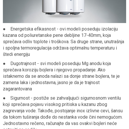
● Energetska efikasnost - ovi modeli poseduju izolaciju
kazana od poliuretanske pene debljine 17-40mm, koja
sprečava odliv toplote i troškova. Sa druge strane, unutrašnja
i spoljna termoregulacija održava optimalnu temperaturu i
štedi energiju
● Dugotrajnost - svi modeli poseduju Mg anodu koja
sprečava koroziju bojlera i njegovo propadanje. Ako
istaknemo da se anoda nalazi sa donje strane bojlera, te je
zamena laka i jednostavna, jasno je da je trajnost
zagarantovana
● Sigurnost - postiže se zahvaljujući sigurnosnom ventilu
koji sprečava pojavu visokog pritiska u kazanu zbog
zagrevanja vode. Takođe, postojanje inox izlivne cevi, šansu
da tokom tuširanja dođe do nestanka vode čini nemogućom.
Jednostavno rečeno, računajte da vas ovakvi bojleri neće