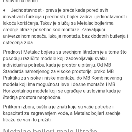
ostaviti na cedilu
● Jednostavnost - prava je sreća kada pored svih
inovativnih funkcija i prednosti, bojler zadrži i jednostavnost i
lakoću korišćenja. Takav je slučaj sa Metalac bojlerima
srednje litraže posebno kod montaže. Zahvaljujući
univerzalnom nosaču, laka je montaža, bez dodatnih bušenja i
oštećenja zida.
Prednost Metalac bojlera sa srednjom litražom je u tome što
poseduju različite modele koji zadovoljavaju svaku
individualnu potrebu, kada je prostor u pitanju. Od MB
Standarda namenjenog za visoke prostorije, preko MB
Praktika za visoke i niske montaže, do MB Kombinovanog
modela koji ima mogućnost leve i desne montaže i MB
Horizontalnog modela koji se ugrađuje u uslovima kada je
štednja prostora neophodna.
Prilikom izbora, suština je znati koje su vaše potrebe i
kapaciteti za zagrevanjem vode, a Metalac bojleri srednje
litraže će vam to pružiti.
Metalac bojleri male litraže