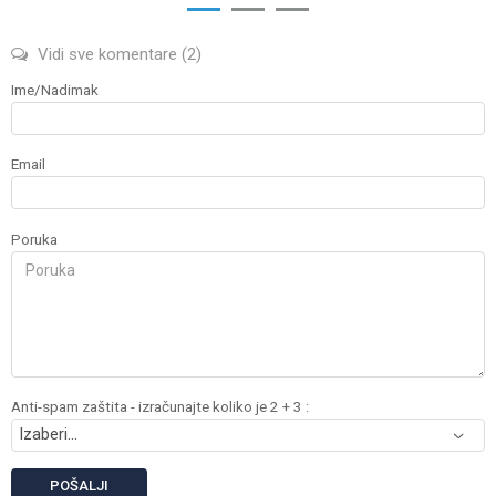
1
2
3
Vidi sve komentare
(2)
Ime/Nadimak
Email
Poruka
Anti-spam zaštita - izračunajte koliko je 2 + 3 :
POŠALJI