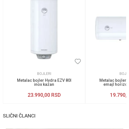
BOJLERI
BOJL
Metalac bojler Hydra EZV 80l
Metalac bojler 
inox kazan
emajl horizon
23.990,00
RSD
19.790,
SLIČNI ČLANCI