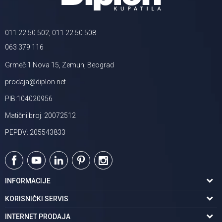
011 22 50 502, 011 22 50 508
063 379 116
Grmeč 1 Nova 15, Zemun, Beograd
prodaja@diplon.net
PIB:104020956
Matični broj: 20072512
PEPDV: 205543833
INFORMACIJE
O nama
KORISNIČKI SERVIS
Podaci o trgovcu
Uslovi korišćenja
INTERNET PRODAJA