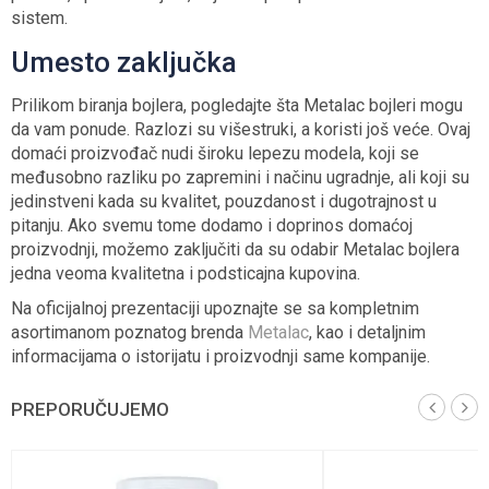
sistem.
Umesto zaključka
Prilikom biranja bojlera, pogledajte šta Metalac bojleri mogu
da vam ponude. Razlozi su višestruki, a koristi još veće. Ovaj
domaći proizvođač nudi široku lepezu modela, koji se
međusobno razliku po zapremini i načinu ugradnje, ali koji su
jedinstveni kada su kvalitet, pouzdanost i dugotrajnost u
pitanju. Ako svemu tome dodamo i doprinos domaćoj
proizvodnji, možemo zaključiti da su odabir Metalac bojlera
jedna veoma kvalitetna i podsticajna kupovina.
Na oficijalnoj prezentaciji upoznajte se sa kompletnim
asortimanom poznatog brenda
Metalac
, kao i detaljnim
informacijama o istorijatu i proizvodnji same kompanije.
PREPORUČUJEMO