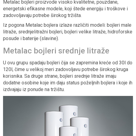
Metalac bojleri proizvode visoko kvalitetne, pouzdane,
energetski efikasne modele, koji štede energiju i troškove i
zadovoljavaju potrebe širokog tržišta.
Iz pogona Metalac bojlera izlaze različiti modeli: bojleri male
litraže, srednjelitražni bojleri, bojleri velike litraže, hidroforske
posude i baterije (slavine).
Metalac bojleri srednje litraže
U ovu grupu spadaju bojleri čija se zapremina kreće od 30l do
120l, čime u velikoj meri zadovoljavu potrebe širokog kruga
korisnika. Sa druge strane, bojleri srednje litraže imaju
dodatne osobine koje im daju status poželjnih bojlera i koje ih
izdvajaju iz ponude na tržištu.